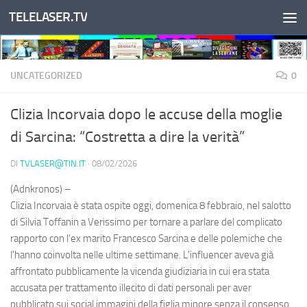
TELELASER.TV
Salta al contenuto
UNCATEGORIZED
0
Clizia Incorvaia dopo le accuse della moglie
di Sarcina: “Costretta a dire la verità”
DI
TVLASER@TIN.IT
·
08/02/2026
(Adnkronos) –
Clizia Incorvaia è stata ospite oggi, domenica 8 febbraio, nel salotto
di Silvia Toffanin a Verissimo per tornare a parlare del complicato
rapporto con l’ex marito Francesco Sarcina e delle polemiche che
l'hanno coinvolta nelle ultime settimane. L'influencer aveva già
affrontato pubblicamente la vicenda giudiziaria in cui era stata
accusata per trattamento illecito di dati personali per aver
pubblicato sui social immagini della figlia minore senza il consenso