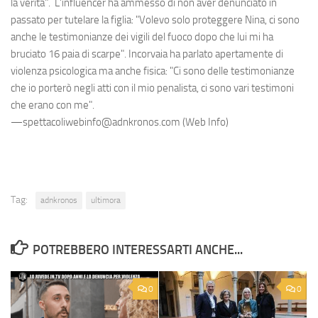
la verità". L'influencer ha ammesso di non aver denunciato in
passato per tutelare la figlia: "Volevo solo proteggere Nina, ci sono
anche le testimonianze dei vigili del fuoco dopo che lui mi ha
bruciato 16 paia di scarpe". Incorvaia ha parlato apertamente di
violenza psicologica ma anche fisica: "Ci sono delle testimonianze
che io porterò negli atti con il mio penalista, ci sono vari testimoni
che erano con me".
—spettacoliwebinfo@adnkronos.com (Web Info)
Tag:
adnkronos
ultimora
POTREBBERO INTERESSARTI ANCHE...
0
0