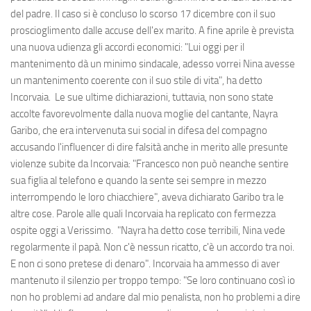
del padre. Il caso si è concluso lo scorso 17 dicembre con il suo
proscioglimento dalle accuse dell'ex marito. A fine aprile è prevista
una nuova udienza gli accordi economici: "Lui oggi per il
mantenimento dà un minimo sindacale, adesso vorrei Nina avesse
un mantenimento coerente con il suo stile di vita", ha detto
Incorvaia. Le sue ultime dichiarazioni, tuttavia, non sono state
accolte favorevolmente dalla nuova moglie del cantante, Nayra
Garibo, che era intervenuta sui social in difesa del compagno
accusando l'influencer di dire falsità anche in merito alle presunte
violenze subite da Incorvaia: "Francesco non può neanche sentire
sua figlia al telefono e quando la sente sei sempre in mezzo
interrompendo le loro chiacchiere", aveva dichiarato Garibo tra le
altre cose. Parole alle quali Incorvaia ha replicato con fermezza
ospite oggi a Verissimo. "Nayra ha detto cose terribili, Nina vede
regolarmente il papà. Non c'è nessun ricatto, c'è un accordo tra noi.
E non ci sono pretese di denaro". Incorvaia ha ammesso di aver
mantenuto il silenzio per troppo tempo: "Se loro continuano così io
non ho problemi ad andare dal mio penalista, non ho problemi a dire