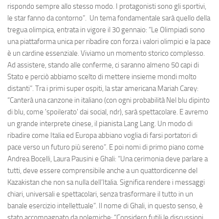
rispondo sempre allo stesso modo. I protagonisti sono gli sportivi,
le star fanno da contorno”. Un tema fondamentale sarà quello della
tregua olimpica, entrata in vigore il 30 gennaio: “Le Olimpiadi sono
una piattaforma unica per ribadire con forza i valori olimpici e la pace
è un cardine essenziale. Viviamo un momento storico complesso.
Ad assistere, stando alle conferme, ci saranno almeno 50 capi di
Stato e perciò abbiamo scelto di mettere insieme mondi molto
distanti”. Tra i primi super ospiti, la star americana Mariah Carey:
“Canterà una canzone in italiano (con ogni probabilità Nel blu dipinto
di blu, come 'spoilerato' dai social, ndr), sarà spettacolare. E avremo
un grande interprete cinese, il pianista Lang Lang. Un modo di
ribadire come Italia ed Europa abbiano voglia di farsi portatori di
pace verso un futuro più sereno”. E poi nomi di primo piano come
Andrea Bocelli, Laura Pausini e Ghali: “Una cerimonia deve parlare a
tutti, deve essere comprensibile anche a un quattordicenne del
Kazakistan che non sa nulla dell’Italia. Significa rendere i messaggi
chiari, universali e spettacolari, senza trasformare il tutto in un
banale esercizio intellettuale”. Il nome di Ghali, in questo senso, è
stato accompagnato da polemiche: “Considero futili le discussioni