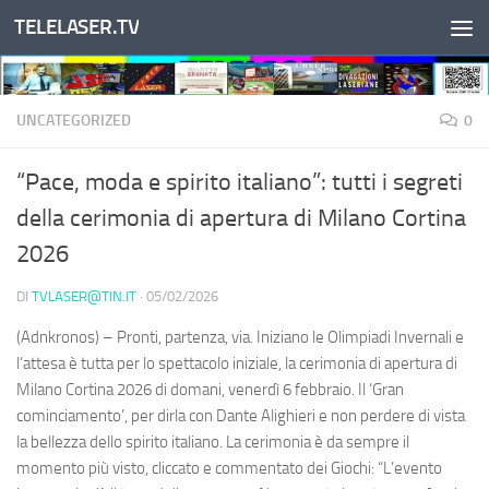
TELELASER.TV
Salta al contenuto
UNCATEGORIZED
0
“Pace, moda e spirito italiano”: tutti i segreti
della cerimonia di apertura di Milano Cortina
2026
DI
TVLASER@TIN.IT
·
05/02/2026
(Adnkronos) – Pronti, partenza, via. Iniziano le Olimpiadi Invernali e
l’attesa è tutta per lo spettacolo iniziale, la cerimonia di apertura di
Milano Cortina 2026 di domani, venerdì 6 febbraio. Il ‘Gran
cominciamento’, per dirla con Dante Alighieri e non perdere di vista
la bellezza dello spirito italiano. La cerimonia è da sempre il
momento più visto, cliccato e commentato dei Giochi: “L’evento