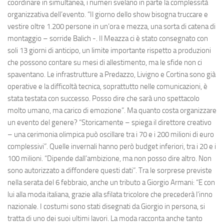
coordinare in simultanea, i numeri svelano in parte la complessità
organizzativa dell’evento. “Il giorno dello show bisogna truccare e
vestire oltre 1.200 persone in un’ora e mezza, una sorta di catena di
montaggio – sorride Balich -. Il Meazza ci è stato consegnato con
soli 13 giorni di anticipo, un limite importante rispetto a produzioni
che possono contare su mesi di allestimento, ma le sfide non ci
spaventano. Le infrastrutture a Predazzo, Livigno e Cortina sono già
operative e la difficoltà tecnica, soprattutto nelle comunicazioni, è
stata testata con successo. Posso dire che sarà uno spettacolo
molto umano, ma carico di emozione”. Ma quanto costa organizzare
un evento del genere? “Storicamente – spiega il direttore creativo
– una cerimonia olimpica può oscillare tra i 70 e i 200 milioni di euro
complessivi”. Quelle invernali hanno però budget inferiori, tra i 20 e i
100 milioni. “Dipende dall’ambizione, ma non posso dire altro. Non
sono autorizzato a diffondere questi dati”. Tra le sorprese previste
nella serata del 6 febbraio, anche un tributo a Giorgio Armani: “E con
lui alla moda italiana, grazie alla sfilata tricolore che precederà l’inno
nazionale. I costumi sono stati disegnati da Giorgio in persona, si
tratta di uno dei suoi ultimi lavori. La moda racconta anche tanto