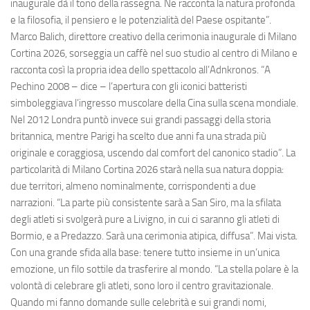
inaugurale dà il tono della rassegna. Ne racconta la natura profonda
e la filosofia, il pensiero e le potenzialità del Paese ospitante”.
Marco Balich, direttore creativo della cerimonia inaugurale di Milano
Cortina 2026, sorseggia un caffè nel suo studio al centro di Milano e
racconta così la propria idea dello spettacolo all’Adnkronos. “A
Pechino 2008 – dice – l’apertura con gli iconici batteristi
simboleggiava l’ingresso muscolare della Cina sulla scena mondiale.
Nel 2012 Londra puntò invece sui grandi passaggi della storia
britannica, mentre Parigi ha scelto due anni fa una strada più
originale e coraggiosa, uscendo dal comfort del canonico stadio”. La
particolarità di Milano Cortina 2026 starà nella sua natura doppia:
due territori, almeno nominalmente, corrispondenti a due
narrazioni. “La parte più consistente sarà a San Siro, ma la sfilata
degli atleti si svolgerà pure a Livigno, in cui ci saranno gli atleti di
Bormio, e a Predazzo. Sarà una cerimonia atipica, diffusa”. Mai vista.
Con una grande sfida alla base: tenere tutto insieme in un’unica
emozione, un filo sottile da trasferire al mondo. “La stella polare è la
volontà di celebrare gli atleti, sono loro il centro gravitazionale.
Quando mi fanno domande sulle celebrità e sui grandi nomi,