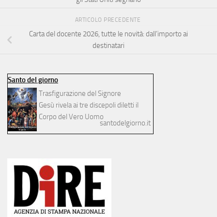
ARTICOLO PRECEDENTE
Carta del docente 2026, tutte le novità: dall’importo ai
destinatari
Santo del giorno
Trasfigurazione del Signore
Gesù rivela ai tre discepoli diletti il
Corpo del Vero Uomo
santodelgiorno.it