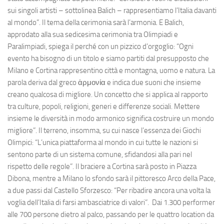
sui singoli artisti – sottolinea Balich – rappresentiamo l’Italia davanti
al mondo”. Il tema della cerimonia sarà l’armonia. E Balich,
approdato alla sua sedicesima cerimonia tra Olimpiadi e
Paralimpiadi, spiega il perché con un pizzico d’orgoglio: “Ogni
evento ha bisogno di un titolo e siamo partiti dal presupposto che
Milano e Cortina rappresentino città e montagna, uomo e natura. La
parola deriva dal greco ἁρμονία e indica due suoni che insieme
creano qualcosa di migliore. Un concetto che si applica al rapporto
tra culture, popoli, religioni, generi e differenze sociali. Mettere
insieme le diversità in modo armonico significa costruire un mondo
migliore”. Il terreno, insomma, su cui nasce l’essenza dei Giochi
Olimpici: “L’unica piattaforma al mondo in cui tutte le nazioni si
sentono parte di un sistema comune, sfidandosi alla pari nel
rispetto delle regole”. Il braciere a Cortina sarà posto in Piazza
Dibona, mentre a Milano lo sfondo sarà il pittoresco Arco della Pace,
a due passi dal Castello Sforzesco: “Per ribadire ancora una volta la
voglia dell’Italia di farsi ambasciatrice di valori”. Dai 1.300 performer
alle 700 persone dietro al palco, passando per le quattro location da