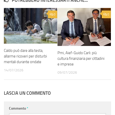
POTREBBERO INTERESSARTI ANCHE...
0
0
Caldo può dare alla testa,
Pmi, Aief-Guido Carli: più
allarme ricoveri per disturbi
cultura finanziaria per cittadini
mentali durante ondate
e imprese
14/07/2026
09/07/2026
LASCIA UN COMMENTO
Commento
*