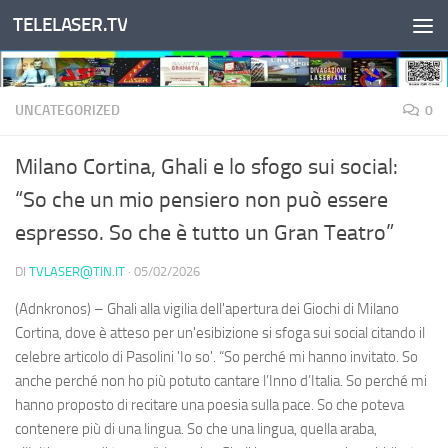
TELELASER.TV
Salta al contenuto
UNCATEGORIZED
0
Milano Cortina, Ghali e lo sfogo sui social:
“So che un mio pensiero non può essere
espresso. So che è tutto un Gran Teatro”
DI
TVLASER@TIN.IT
·
05/02/2026
(Adnkronos) – Ghali alla vigilia dell'apertura dei Giochi di Milano
Cortina, dove è atteso per un'esibizione si sfoga sui social citando il
celebre articolo di Pasolini 'Io so'. “So perché mi hanno invitato. So
anche perché non ho più potuto cantare l’Inno d’Italia. So perché mi
hanno proposto di recitare una poesia sulla pace. So che poteva
contenere più di una lingua. So che una lingua, quella araba,