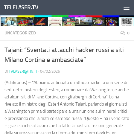
TELELASER.TV
Salta al contenuto
UNCATEGORIZED
0
Tajani: “Sventati attacchi hacker russi a siti
Milano Cortina e ambasciate”
DI
TVLASER@TIN.IT
·
04/02/2026
(Adnkronos) – "Abbiamo anticipato un attacco hacker a una serie di
sedi del ministero degli Esteri, a cominciare da Washington, e anche
ad alcuni siti di Milano Cortina, con gli alberghi di Cortina". Lo ha
rivelato il ministro degli Esteri Antonio Tajani, parlando ai giornalisti
a Washington prima di partecipare a una riunione sui minerali critici
e precisando che la matrice sarebbe russa. "Questo – ha rivendicato
– grazie anche al lavoro che ha fatto la nostra direzione generale
della sicurezza nuova con la riforma del ministero degli Esteri.