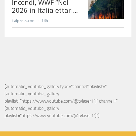
[automatic_youtube_gallery type="channel" playlist="
[automatic_youtube_gallery 
playlist="https://www.youtube.com/@tvlaser1"]" channel="
[automatic_youtube_gallery 
playlist="https://www.youtube.com/@tvlaser1"]"]