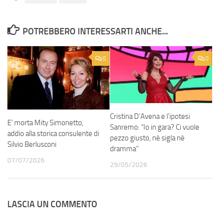
POTREBBERO INTERESSARTI ANCHE...
0
0
Cristina D’Avena e l’ipotesi
E’ morta Mity Simonetto,
Sanremo: “Io in gara? Ci vuole
addio alla storica consulente di
pezzo giusto, nè sigla nè
Silvio Berlusconi
dramma”
07/07/2026
29/05/2026
LASCIA UN COMMENTO