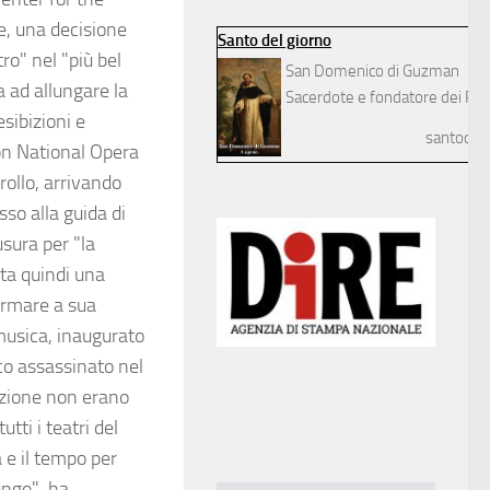
e, una decisione
Santo del giorno
ro" nel "più bel
San Domenico di Guzman
a ad allungare la
Sacerdote e fondatore dei Pre
esibizioni e
santodelg
on National Opera
rollo, arrivando
sso alla guida di
sura per "la
nta quindi una
ormare a sua
 musica, inaugurato
co assassinato nel
azione non erano
tti i teatri del
 e il tempo per
ungo", ha