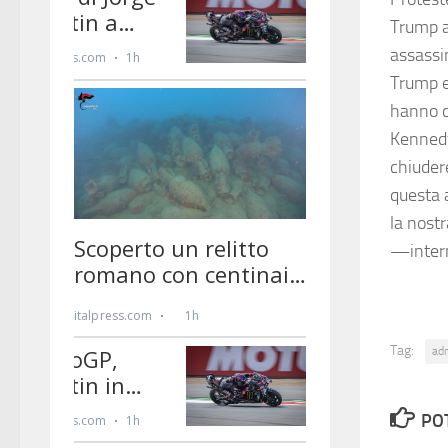
Trump a
assassi
Trump e 
hanno c
Kennedy
chiudere
questa 
la nostr
—inter
Tag:
ad
PO