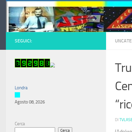
Salta al contenuto
SEGUICI:
UNCATE
Tru
Cen
Londra
“ri
Agosto 08, 2026
DI
TVLAS
Cerca
Cerca
(Adnkro