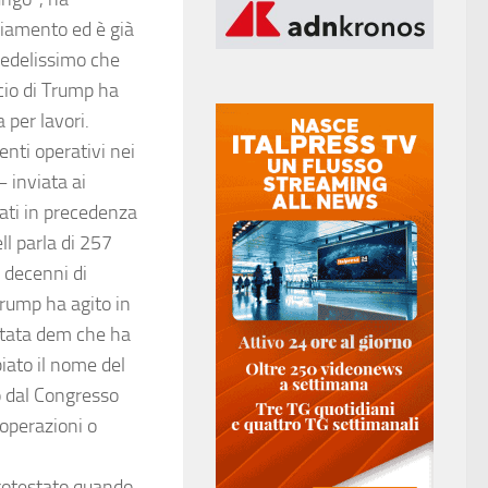
ziamento ed è già
fedelissimo che
cio di Trump ha
 per lavori.
nti operativi nei
 inviata ai
mati in precedenza
ll parla di 257
e decenni di
rump ha agito in
utata dem che ha
iato il nome del
o dal Congresso
operazioni o
rotestato quando