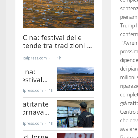
sentenz
piename
Trump h
conferm
"Avremo
prossimi
dipende
dei pian
milioni 
riparaz
complet
già fat
Centro 
che dov
avviare
Protest