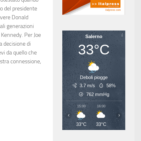
o del presidente
uovere Donald
quali generazioni
n Kennedy. Per Joe
Salerno
a decisione di
33°C
evi da quello che
ostra connessione,
Deboli piogge
3.7 m/s
58%
762
mmHg
15:00
16:00
17:00
18
‹
›
33°C
33°C
34°C
34