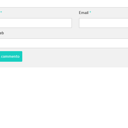
e
*
Email
*
web