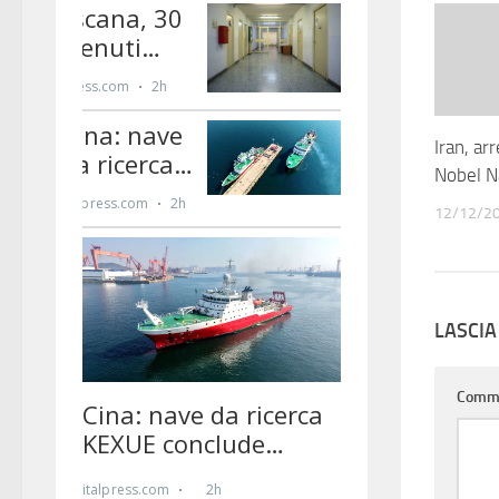
Iran, ar
Nobel 
12/12/2
LASCI
Comm