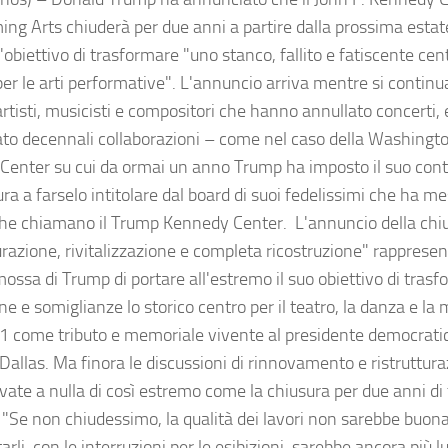
ing Arts chiuderà per due anni a partire dalla prossima estat
'obiettivo di trasformare "uno stanco, fallito e fatiscente cent
er le arti performative". L'annuncio arriva mentre si continu
 artisti, musicisti e compositori che hanno annullato concerti, 
ato decennali collaborazioni – come nel caso della Washingt
l Center su cui da ormai un anno Trump ha imposto il suo cont
ura a farselo intitolare dal board di suoi fedelissimi che ha me
che chiamano il Trump Kennedy Center. L'annuncio della chiu
turazione, rivitalizzazione e completa ricostruzione" rapprese
ossa di Trump di portare all'estremo il suo obiettivo di trasf
 e somiglianze lo storico centro per il teatro, la danza e la
1 come tributo e memoriale vivente al presidente democrati
Dallas. Ma finora le discussioni di rinnovamento e ristruttur
vate a nulla di così estremo come la chiusura per due anni di tu
 "Se non chiudessimo, la qualità dei lavori non sarebbe buona
rli, con le interruzioni per le esibizioni, sarebbe ancora più l