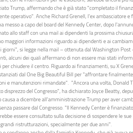
iato Trump, affermando che è già stato "completato il finan
nte operativo". Anche Richard Grenell, l'ex ambasciatore e 
a messo a capo del board del Kennedy Center, dopo l'annun
ato allo staff con una mail ai dipendenti la prossima chiusura
 maggiori informazioni riguardo ai dipendenti e ai cambiame
 giorni", si legge nella mail – ottenuta dal Washington Post –
nti, alcuni dei quali affermano di non essere mai stati infor
i per chiudere il centro. Riguardo ai finanziamenti, su X Grene
stanziati dal One Big Beautiful Bill per "affrontare finalment
ioni e manutenzioni rimandate". "Ancora una volta, Donald T
o disprezzo del Congresso", ha dichiarato Joyce Beatty, dep
to causa a dicembre all'amministrazione Trump per aver camb
senza passare dal Congresso. "Il Kennedy Center è finanziat
rebbe essere consultato sulla decisione di sospendere le sue 
 grandi ristrutturazioni, specialmente per due anni".
e e condanne anche dalla famiglia Kennedy, che già aveva p