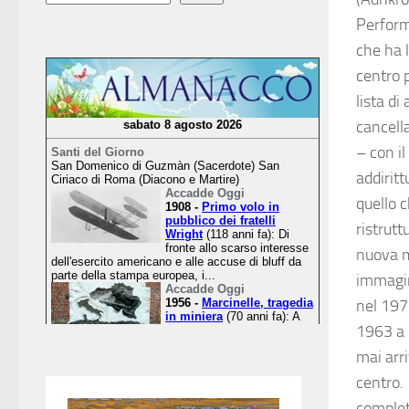
Perform
che ha l
centro p
lista di
cancell
– con i
addiritt
quello 
ristrut
nuova m
immagine
nel 197
1963 a 
mai arri
centro.
completa