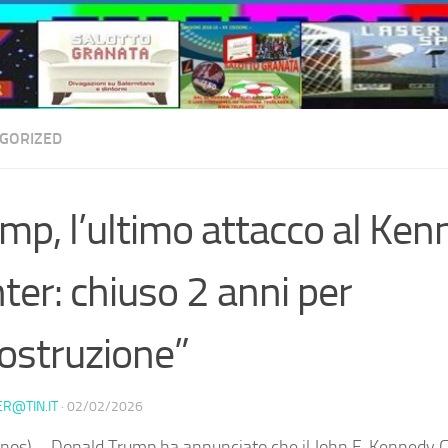
GORIZED
mp, l’ultimo attacco al Ke
ter: chiuso 2 anni per
costruzione”
ER@TIN.IT
·
02/02/2026
nos) – Donald Trump ha annunciato che il John F. Kennedy C