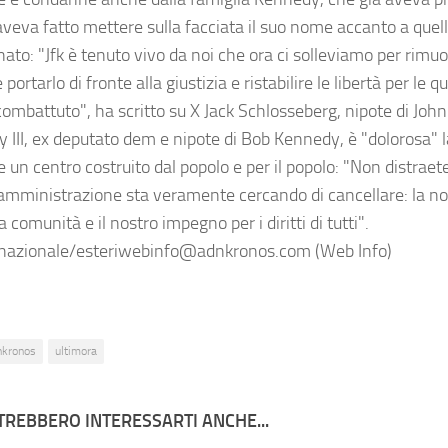
veva fatto mettere sulla facciata il suo nome accanto a quell
nato: "Jfk è tenuto vivo da noi che ora ci solleviamo per rim
portarlo di fronte alla giustizia e ristabilire le libertà per le 
ombattuto", ha scritto su X Jack Schlosseberg, nipote di Joh
 III, ex deputato dem e nipote di Bob Kennedy, è "dolorosa" l
 un centro costruito dal popolo e per il popolo: "Non distraet
amministrazione sta veramente cercando di cancellare: la n
a comunità e il nostro impegno per i diritti di tutti".
nazionale/esteriwebinfo@adnkronos.com (Web Info)
nkronos
ultimora
TREBBERO INTERESSARTI ANCHE...