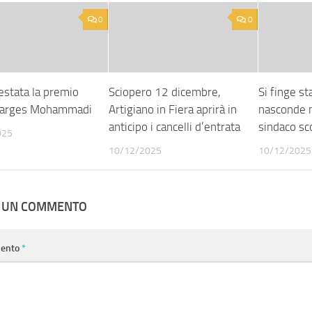
0
0
restata la premio
Sciopero 12 dicembre,
Si finge st
Narges Mohammadi
Artigiano in Fiera aprirà in
nasconde n
anticipo i cancelli d’entrata
sindaco sco
025
10/12/2025
10/12/2025
A UN COMMENTO
ento
*