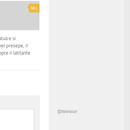
0
atua e si
el presepe, il
pre il latitante
@telelaser