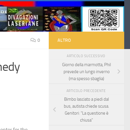
0
ALTRO
ARTICOLO SUCCESSIVO
nnedy
Giorno della marmotta, Phil
prevede un lungo inverno
(ma spesso sbaglia)
ARTICOLO PRECEDENTE
Bimbo lasciato a piedi dal
bus, autista chiede scusa.
Genitori: “La questione è
chiusa”
enter for the