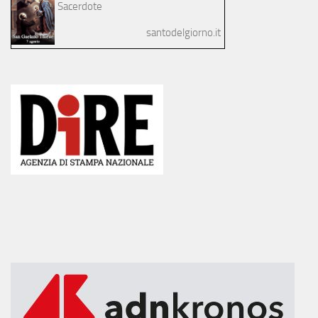
Sacerdote
santodelgiorno.it