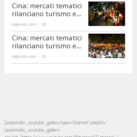
[automatic_youtube_gallery type="channel" playlist="
[automatic_youtube_gallery 