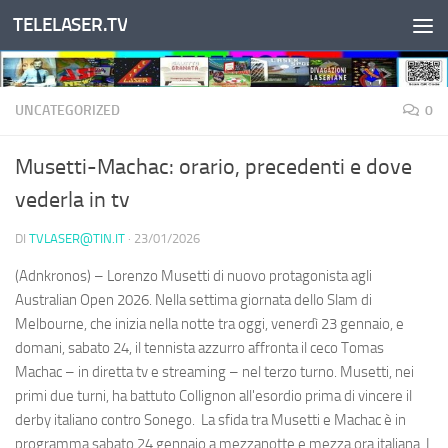
TELELASER.TV
Salta al contenuto
UNCATEGORIZED
0
Musetti-Machac: orario, precedenti e dove
vederla in tv
DI
TVLASER@TIN.IT
·
23/01/2026
(Adnkronos) – Lorenzo Musetti di nuovo protagonista agli
Australian Open 2026. Nella settima giornata dello Slam di
Melbourne, che inizia nella notte tra oggi, venerdì 23 gennaio, e
domani, sabato 24, il tennista azzurro affronta il ceco Tomas
Machac – in diretta tv e streaming – nel terzo turno. Musetti, nei
primi due turni, ha battuto Collignon all'esordio prima di vincere il
derby italiano contro Sonego. La sfida tra Musetti e Machac è in
programma sabato 24 gennaio a mezzanotte e mezza ora italiana. I