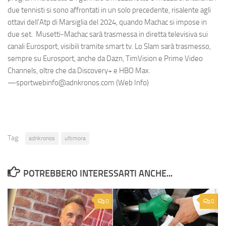
due tennisti si sono affrontati in un solo precedente, risalente agli
ottavi dell'Atp di Marsiglia del 2024, quando Machac si impose in
due set. Musetti-Machac sarà trasmessa in diretta televisiva sui
canali Eurosport, visibili tramite smart tv. Lo Slam sarà trasmesso,
sempre su Eurosport, anche da Dazn, TimVision e Prime Video
Channels, oltre che da Discovery+ e HBO Max.
—sportwebinfo@adnkronos.com (Web Info)
Tag:
adnkronos
ultimora
POTREBBERO INTERESSARTI ANCHE...
0
0