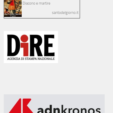
Diacono e martire
santodelgiorno.it