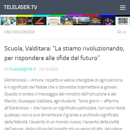
TELELASER.TV
Salta al contenuto
UNCATEGORIZED
0
Scuola, Valditara: “La stiamo rivoluzionando,
per rispondere alle sfide del futuro”
DI
TVLASER@TIN.IT
·
23/12/2025
(Adnkronos) – Amore, rispetto e valore intangibile di ogni persona:
è il significato del Natale che si dovrebbe trasmettere ai giovani.
Questo in sintesi il messaggio del ministro dell'Istruzione e del
Merito, Giuseppe Valditara, agli studenti. "Sono giorni – afferma
all'Adnkronos – che hanno un significato particolare, non sono feste
qualsiasi, non si può dimenticare il grande e profondo significato
della Natività: l'avvento di un mondo nuovo, l'avvento della civiltà
dell'amore, della cultura del rispetto gli uni verso gli altri, del valore