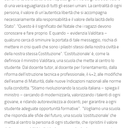
di una vera eguaglianza di tutti gli esseri umani. La centralità di ogni
persona, il valore di un'autentica libertà che si accompagna
necessariamente alla responsabilità e il valore della laicità dello
Stato". "Questo è il significato del Natale che i ragazzi devono
conoscere e fare proprio. E quando – evidenzia Valditara –
qualcuno cerca di sminuire la portata di tale messaggio, rischia di
mettere in crisi quelli che sono i pilastri stessi della nostra civiltà e
della nostra stessa Costituzione". 'Costituzionale' è, come la
definisce il ministro Valditara, una scuola che mette al centro lo
studente. Dal docente tutor, al docente per l'orientamento, dalla
riforma dell'istruzione tecnica e professionale, il 4+2, alle modifiche
dell'esame di Maturità, dalle nuove Indicazioni nazionali alle norme
sulla condotta. "Stiamo rivoluzionando la scuola italiana – spiega il
ministro – cercando di modernizzarla, valorizzando i talenti di ogni
giovane, e ridando autorevolezza ai docenti, per garantire a ogni
studente adeguate opportunità formative". "Vogliamo una scuola
che risponda alle sfide del futuro, una scuola 'costituzionale' che
metta al centro la persona di ogni studente, che ripristini il valore