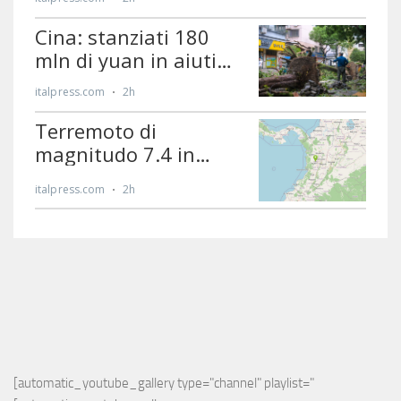
[automatic_youtube_gallery type="channel" playlist="