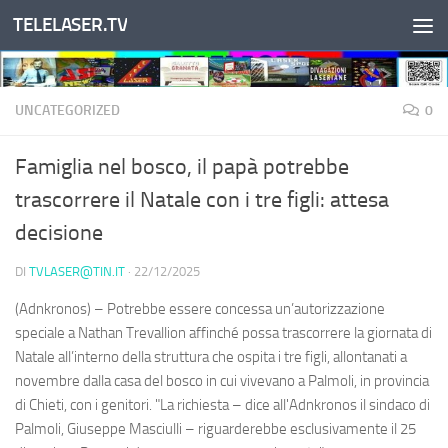
TELELASER.TV
Salta al contenuto
UNCATEGORIZED
0
Famiglia nel bosco, il papà potrebbe
trascorrere il Natale con i tre figli: attesa
decisione
DI
TVLASER@TIN.IT
·
22/12/2025
(Adnkronos) – Potrebbe essere concessa un’autorizzazione
speciale a Nathan Trevallion affinché possa trascorrere la giornata di
Natale all’interno della struttura che ospita i tre figli, allontanati a
novembre dalla casa del bosco in cui vivevano a Palmoli, in provincia
di Chieti, con i genitori. "La richiesta – dice all'Adnkronos il sindaco di
Palmoli, Giuseppe Masciulli – riguarderebbe esclusivamente il 25