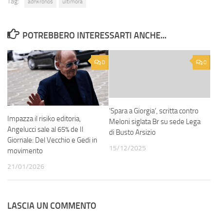
Tag:
adnkronos
ultimora
POTREBBERO INTERESSARTI ANCHE...
0
0
‘Spara a Giorgia’, scritta contro
Impazza il risiko editoria,
Meloni siglata Br su sede Lega
Angelucci sale al 65% de Il
di Busto Arsizio
Giornale: Del Vecchio e Gedi in
15/12/2025
movimento
21/01/2026
LASCIA UN COMMENTO