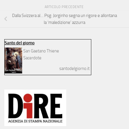
ARTICOLO PRECEDENTE
Dalla Svizzera al… Psg: Jorginho segna un rigore e allontana
la ‘maledizione’ azzurra
Santo del giorno
San Gaetano Thiene
Sacerdote
santodelgiorno.it