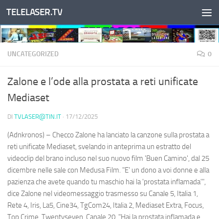
TELELASER.TV
Salta al contenuto
UNCATEGORIZED
0
Zalone e l’ode alla prostata a reti unificate
Mediaset
DI
TVLASER@TIN.IT
·
17/12/2025
(Adnkronos) – Checco Zalone ha lanciato la canzone sulla prostata a
reti unificate Mediaset, svelando in anteprima un estratto del
videoclip del brano incluso nel suo nuovo film 'Buen Camino', dal 25
dicembre nelle sale con Medusa Film. "E' un dono a voi donne e alla
pazienza che avete quando tu maschio hai la 'prostata inflamada'",
dice Zalone nel videomessaggio trasmesso su Canale 5, Italia 1,
Rete 4, Iris, La5, Cine34, TgCom24, Italia 2, Mediaset Extra, Focus,
Top Crime, Twentyseven, Canale 20. "Hai la prostata inflamada e