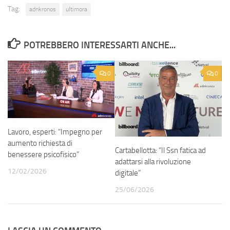
Tag:
adnkronos
ultimora
POTREBBERO INTERESSARTI ANCHE...
0
0
Lavoro, esperti: “Impegno per
aumento richiesta di
Cartabellotta: “Il Ssn fatica ad
benessere psicofisico”
adattarsi alla rivoluzione
12/02/2026
digitale”
25/06/2026