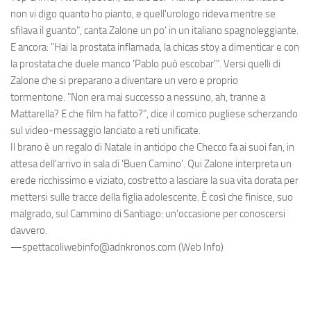
non vi digo quanto ho pianto, e quell'urologo rideva mentre se
sfilava il guanto", canta Zalone un po' in un italiano spagnoleggiante.
E ancora: "Hai la prostata inflamada, la chicas stoy a dimenticar e con
la prostata che duele manco 'Pablo può escobar'". Versi quelli di
Zalone che si preparano a diventare un vero e proprio
tormentone. "Non era mai successo a nessuno, ah, tranne a
Mattarella? E che film ha fatto?", dice il comico pugliese scherzando
sul video-messaggio lanciato a reti unificate.
Il brano è un regalo di Natale in anticipo che Checco fa ai suoi fan, in
attesa dell'arrivo in sala di 'Buen Camino'. Qui Zalone interpreta un
erede ricchissimo e viziato, costretto a lasciare la sua vita dorata per
mettersi sulle tracce della figlia adolescente. È così che finisce, suo
malgrado, sul Cammino di Santiago: un'occasione per conoscersi
davvero.
—spettacoliwebinfo@adnkronos.com (Web Info)