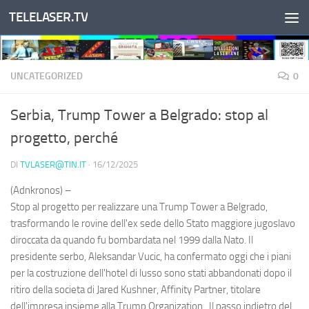
TELELASER.TV
Salta al contenuto
UNCATEGORIZED
0
Serbia, Trump Tower a Belgrado: stop al
progetto, perché
DI
TVLASER@TIN.IT
·
16/12/2025
(Adnkronos) –
Stop al progetto per realizzare una Trump Tower a Belgrado,
trasformando le rovine dell'ex sede dello Stato maggiore jugoslavo
diroccata da quando fu bombardata nel 1999 dalla Nato. Il
presidente serbo, Aleksandar Vucic, ha confermato oggi che i piani
per la costruzione dell'hotel di lusso sono stati abbandonati dopo il
ritiro della societa di Jared Kushner, Affinity Partner, titolare
dell'impresa insieme alla Trump Organization. Il passo indietro del