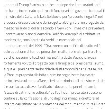
genero di Trump è arrivato poche ore dopo che i procuratori serbi
ieri hanno incriminato quattro alti funzionari del governo, tra i quali il
ministro della Cultura, Nikola Selakovic, per "presunte illegalità" nel
processo di approvazione del progetto alberghiero, un progetto da
mezzo miliardo di dollari secondo il New York Times che prevedeva
il controverso piano di demolire l'edificio, esempio di architettura
modernista, considerato dai serbi un memoriale dei
bombardamenti del 1999. "Ora avremo un edificio distrutto ed è
solo questione di tempo prima che i mattoni e le altri parti crollino,
perché nessuno lo toccherà mai più", ha detto Vucic che aveva
fortemente voluto il progetto con la famiglia del presidente Trump,
al quale il presidente serbo chiede aiuti economici per il Paese. Ma
la Procura preposta alla lotta al crimine organizzato ha avviato
un'inchiesta sul mega affare, e ieri ha incriminato il ministro e gli altri
tre con l'accusa di aver falsificato il documento per eliminare lo
"status di patrimonio culturale" dell'edificio. I procuratori possono
contare sulla 'confessione' di uno degli incriminati, il direttore ad
interim dell'istituto per la protezione dei monumenti culturali, Goran