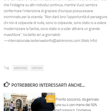
che l'indagine su altri individui continua, mentre Vucic sembra
confermare l'intenzione di graziare chiunque possa essere
incriminato per la vicenda. "Non darò loro l'opportunità di perseguire
chi non è colpevole di nulla, sono io colpevole, sono stato io a volere
modernizzare la Serbia, sono stato io a voler attrarre un grande
investitore", ha detto ieri ai giornalisti.
—internazionale/esteriwebinfo@adnkronos.com (Web Info)
Tag:
adnkronos
ultimora
POTREBBERO INTERESSARTI ANCHE...
0
Pronto soccorso, da gennaio
0
uno su 4 con meno del 50%
dell’organico: l’indagine