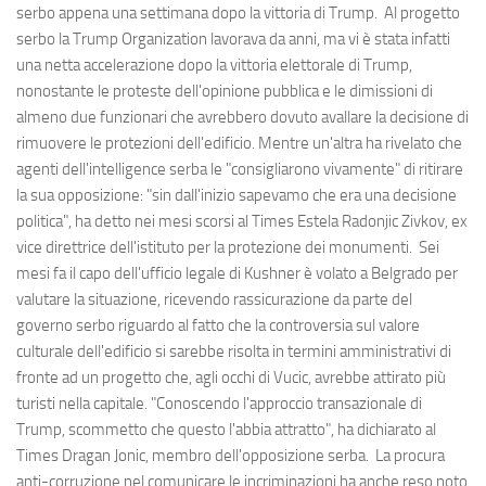
serbo appena una settimana dopo la vittoria di Trump. Al progetto
serbo la Trump Organization lavorava da anni, ma vi è stata infatti
una netta accelerazione dopo la vittoria elettorale di Trump,
nonostante le proteste dell'opinione pubblica e le dimissioni di
almeno due funzionari che avrebbero dovuto avallare la decisione di
rimuovere le protezioni dell'edificio. Mentre un'altra ha rivelato che
agenti dell'intelligence serba le "consigliarono vivamente" di ritirare
la sua opposizione: "sin dall'inizio sapevamo che era una decisione
politica", ha detto nei mesi scorsi al Times Estela Radonjic Zivkov, ex
vice direttrice dell'istituto per la protezione dei monumenti. Sei
mesi fa il capo dell'ufficio legale di Kushner è volato a Belgrado per
valutare la situazione, ricevendo rassicurazione da parte del
governo serbo riguardo al fatto che la controversia sul valore
culturale dell'edificio si sarebbe risolta in termini amministrativi di
fronte ad un progetto che, agli occhi di Vucic, avrebbe attirato più
turisti nella capitale. "Conoscendo l'approccio transazionale di
Trump, scommetto che questo l'abbia attratto", ha dichiarato al
Times Dragan Jonic, membro dell'opposizione serba. La procura
anti-corruzione nel comunicare le incriminazioni ha anche reso noto