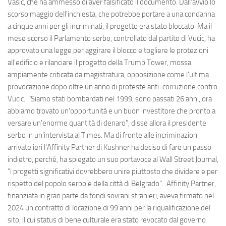
Vasic, che ha ammesso di aver falsificato il documento. Dall'avvio lo
scorso maggio dell'inchiesta, che potrebbe portare a una condanna
a cinque anni per gli incriminati, il progetto era stato bloccato. Ma il
mese scorso il Parlamento serbo, controllato dal partito di Vucic, ha
approvato una legge per aggirare il blocco e togliere le protezioni
all'edificio e rilanciare il progetto della Trump Tower, mossa
ampiamente criticata da magistratura, opposizione come l'ultima
provocazione dopo oltre un anno di proteste anti-corruzione contro
Vucic. "Siamo stati bombardati nel 1999, sono passati 26 anni, ora
abbiamo trovato un'opportunità e un buon investitore che pronto a
versare un'enorme quantità di denaro", disse allora il presidente
serbo in un'intervista al Times. Ma di fronte alle incriminazioni
arrivate ieri l'Affinity Partner di Kushner ha deciso di fare un passo
indietro, perché, ha spiegato un suo portavoce al Wall Street Journal,
"i progetti significativi dovrebbero unire piuttosto che dividere e per
rispetto del popolo serbo e della città di Belgrado". Affinity Partner,
finanziata in gran parte da fondi sovrani stranieri, aveva firmato nel
2024 un contratto di locazione di 99 anni per la riqualificazione del
sito, il cui status di bene culturale era stato revocato dal governo