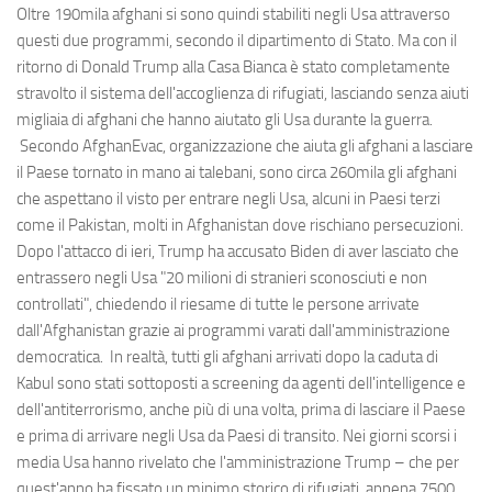
Oltre 190mila afghani si sono quindi stabiliti negli Usa attraverso
questi due programmi, secondo il dipartimento di Stato. Ma con il
ritorno di Donald Trump alla Casa Bianca è stato completamente
stravolto il sistema dell'accoglienza di rifugiati, lasciando senza aiuti
migliaia di afghani che hanno aiutato gli Usa durante la guerra.
Secondo AfghanEvac, organizzazione che aiuta gli afghani a lasciare
il Paese tornato in mano ai talebani, sono circa 260mila gli afghani
che aspettano il visto per entrare negli Usa, alcuni in Paesi terzi
come il Pakistan, molti in Afghanistan dove rischiano persecuzioni.
Dopo l'attacco di ieri, Trump ha accusato Biden di aver lasciato che
entrassero negli Usa "20 milioni di stranieri sconosciuti e non
controllati", chiedendo il riesame di tutte le persone arrivate
dall'Afghanistan grazie ai programmi varati dall'amministrazione
democratica. In realtà, tutti gli afghani arrivati dopo la caduta di
Kabul sono stati sottoposti a screening da agenti dell'intelligence e
dell'antiterrorismo, anche più di una volta, prima di lasciare il Paese
e prima di arrivare negli Usa da Paesi di transito. Nei giorni scorsi i
media Usa hanno rivelato che l'amministrazione Trump – che per
quest'anno ha fissato un minimo storico di rifugiati, appena 7500,