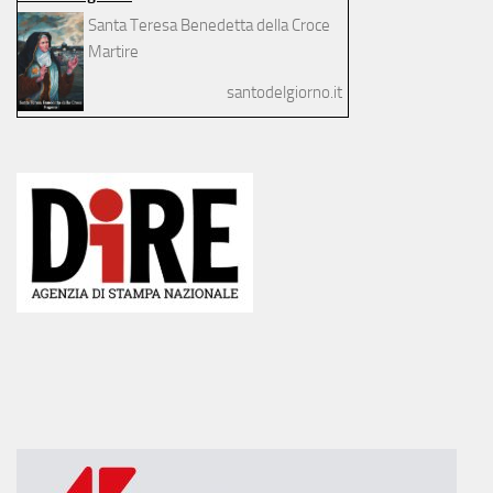
Santa Teresa Benedetta della Croce
Martire
santodelgiorno.it