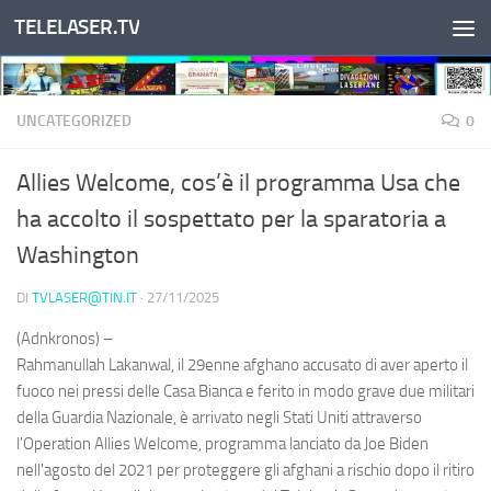
TELELASER.TV
Salta al contenuto
UNCATEGORIZED
0
Allies Welcome, cos’è il programma Usa che
ha accolto il sospettato per la sparatoria a
Washington
DI
TVLASER@TIN.IT
·
27/11/2025
(Adnkronos) –
Rahmanullah Lakanwal, il 29enne afghano accusato di aver aperto il
fuoco nei pressi delle Casa Bianca e ferito in modo grave due militari
della Guardia Nazionale, è arrivato negli Stati Uniti attraverso
l'Operation Allies Welcome, programma lanciato da Joe Biden
nell'agosto del 2021 per proteggere gli afghani a rischio dopo il ritiro