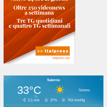
Salerno
33°C
Sereno
2.1 m/s
37%
763
mmHg