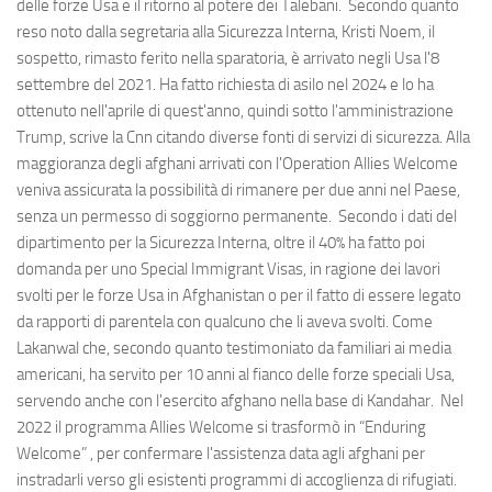
delle forze Usa e il ritorno al potere dei Talebani. Secondo quanto
reso noto dalla segretaria alla Sicurezza Interna, Kristi Noem, il
sospetto, rimasto ferito nella sparatoria, è arrivato negli Usa l'8
settembre del 2021. Ha fatto richiesta di asilo nel 2024 e lo ha
ottenuto nell'aprile di quest'anno, quindi sotto l'amministrazione
Trump, scrive la Cnn citando diverse fonti di servizi di sicurezza. Alla
maggioranza degli afghani arrivati con l'Operation Allies Welcome
veniva assicurata la possibilità di rimanere per due anni nel Paese,
senza un permesso di soggiorno permanente. Secondo i dati del
dipartimento per la Sicurezza Interna, oltre il 40% ha fatto poi
domanda per uno Special Immigrant Visas, in ragione dei lavori
svolti per le forze Usa in Afghanistan o per il fatto di essere legato
da rapporti di parentela con qualcuno che li aveva svolti. Come
Lakanwal che, secondo quanto testimoniato da familiari ai media
americani, ha servito per 10 anni al fianco delle forze speciali Usa,
servendo anche con l'esercito afghano nella base di Kandahar. Nel
2022 il programma Allies Welcome si trasformò in “Enduring
Welcome” , per confermare l'assistenza data agli afghani per
instradarli verso gli esistenti programmi di accoglienza di rifugiati.