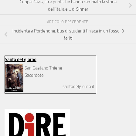
Coppa Davis, i tre punti che hanno cambiato la storia
dell’Italia e… di Sinner
ARTICOLO PRECEDENTE
Incidente a Pordenone, bus di studenti finisce in un fosso: 3
feriti
Santo del giorno
San Gaetano Thiene
Sacerdote
santodelgiorno.it