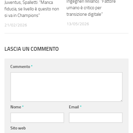
Ingegneri Milano): “Fattore
Juventus, Spalletti: “Manca
umano è critico per
fiducia, se livello è questo non
transizione digitale”
si va in Champions”
13/05/2026
21/02/2026
LASCIA UN COMMENTO
Commento
*
Nome
*
Email
*
Sito web