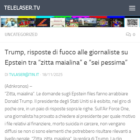
TELELASER.TV
Salta al contenuto
UNCATEGORIZED
0
Trump, risposte di fuoco alle giornaliste su
Epstein tra “zitta maialina” e “sei pessima”
DI
TVLASER@TIN.IT
·
18/11/2025
(Adnkronos) –
"Zitta, maialina". Le domande sugli Epstein files fanno arrabbiare
Donald Trump. Il presidente degli Stati Uniti si è esibito, nel giro di
poche ore, in un paio di risposte sopra le righe. Sull'Air Force One,
una giornalista ha provato a chiedere al presidente per quale motivo
i file relativi al finanziere, morto suicida in carcere, non vengano
diffusi se non ci sono elementi che potrebbero risultare rilevanti a
livello penale. "Zitta, zitta, maialina", la replica di Trump. La clip