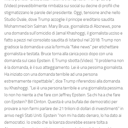
(Video) prevedibilmente rimbalza sui social su decine di profili che
stigmatizzano le parole del presidente. Oggi, tensione anche nello
Studio Ovale, dove Trump accoglie il principe ereditario saudita
Mohammed bin Salman. Mary Bruce, giornalista di Abcnews, pone
una domanda sull'omicidio di Jamal Khashoggi, il giornalista ucciso e
fatto a pezzi nel consolato saudita di Istanbul nel 2018. Trump non
gradisce la domanda e usa la formula "fake news" per etichettare
giornalista e testata. Bruce torna alla carica poco dopo con una
domanda sul caso Epstein. E Trump sbotta (Video). "Il problema non
è la domanda, è il suo atteggiamento. Lei è una pessima giornalista.
Ha iniziato con una domanda terribile ad una persona
estremamente rispettabile", dice Trump riferendosi alla domanda
su Khashoggi. "Lei è una persona terribile e una giornalista pessima.
Io non ho niente a che fare con Jeffrey Epstein. Sa chi ha a che fare
con Epstein? Bill Clinton. Questa è una bufala dei democratici per
provare a non farmi parlare dei 21 trilioni di dollari di investimenti" in
arrivo negli Stati Uniti. Epstein "non mi ha dato denaro, lo ha dato ai
democratici. Io credo che la licenza dovrebbe essere tolta a