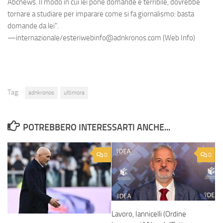
Abcnews. Il modo in cui lei pone domande è terribile, dovrebbe
tornare a studiare per imparare come si fa giornalismo: basta
domande da lei".
—internazionale/esteriwebinfo@adnkronos.com (Web Info)
Tag:
adnkronos
ultimora
POTREBBERO INTERESSARTI ANCHE...
0
0
Lavoro, Iannicelli (Ordine