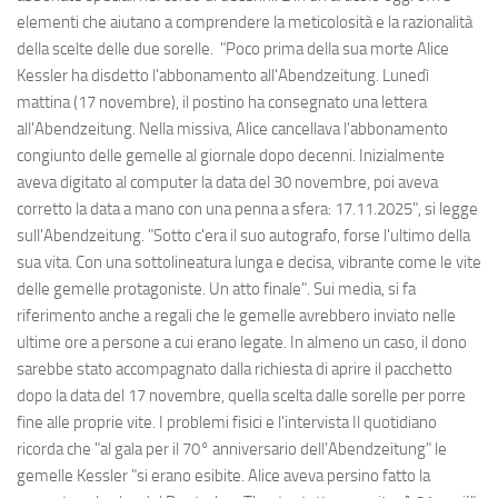
elementi che aiutano a comprendere la meticolosità e la razionalità
della scelte delle due sorelle. "Poco prima della sua morte Alice
Kessler ha disdetto l'abbonamento all'Abendzeitung. Lunedì
mattina (17 novembre), il postino ha consegnato una lettera
all'Abendzeitung. Nella missiva, Alice cancellava l'abbonamento
congiunto delle gemelle al giornale dopo decenni. Inizialmente
aveva digitato al computer la data del 30 novembre, poi aveva
corretto la data a mano con una penna a sfera: 17.11.2025", si legge
sull'Abendzeitung. "Sotto c'era il suo autografo, forse l'ultimo della
sua vita. Con una sottolineatura lunga e decisa, vibrante come le vite
delle gemelle protagoniste. Un atto finale". Sui media, si fa
riferimento anche a regali che le gemelle avrebbero inviato nelle
ultime ore a persone a cui erano legate. In almeno un caso, il dono
sarebbe stato accompagnato dalla richiesta di aprire il pacchetto
dopo la data del 17 novembre, quella scelta dalle sorelle per porre
fine alle proprie vite. I problemi fisici e l'intervista Il quotidiano
ricorda che "al gala per il 70° anniversario dell'Abendzeitung" le
gemelle Kessler "si erano esibite. Alice aveva persino fatto la