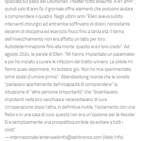
spaccata sul palco del Deutsches Theater tutto esaurito. A 81 anni!",
quindi solo 8 anni fa. Il giornale offre elementi che possono aiutare
a comprendere il quadro. Negli ultimi anni "Ellen aveva subito
interventi chirurgici ed entrambe soffrivano di dolori, nonostante
decenni di disciplina ed esercizio fisico fino a tarda età. Il tema
dell'invecchiamento non era affatto un tabù per loro.
Autodeterminazione fino alla morte: questo era il loro credo". Ad
agosto 2024, le parole di Ellen: "Mi hanno impiantato un pacemaker
e poi ho iniziato a curare le infezioni del tratto urinario. Le pillole mi
fanno quasi deprimere, mi buttano giù. Non ho mai sperimentato
simili sbalzi d'umore prima". Abendzeitung ricorda che le sorella
"parlavano apertamente dell'incapacità di comprendere" la
situazione di "altre persone (importanti)" che "diventavano
impotenti nella loro vecchiaia e necessitavano di cure.
Un'operazione dopo l'altra, in definitiva inutile, l'isolamento con una
flebo o in una casa di cura: questa non era un'opzione per le Kessler.
Era semplicemente una prospettiva orribile da evitare a tutti i
costi".
—internazionale/esteriwebinfo@adnkronos.com (Web Info)