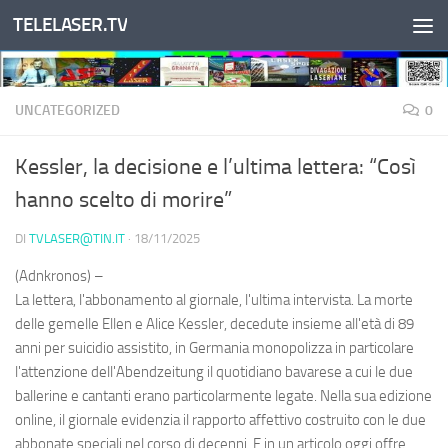
TELELASER.TV
Salta al contenuto
UNCATEGORIZED
0
Kessler, la decisione e l’ultima lettera: “Così
hanno scelto di morire”
DI
TVLASER@TIN.IT
·
18/11/2025
(Adnkronos) –
La lettera, l'abbonamento al giornale, l'ultima intervista. La morte
delle gemelle Ellen e Alice Kessler, decedute insieme all'età di 89
anni per suicidio assistito, in Germania monopolizza in particolare
l'attenzione dell'Abendzeitung il quotidiano bavarese a cui le due
ballerine e cantanti erano particolarmente legate. Nella sua edizione
online, il giornale evidenzia il rapporto affettivo costruito con le due
abbonate speciali nel corso di decenni. E in un articolo oggi offre