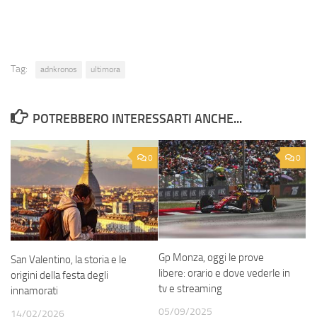
Tag:
adnkronos
ultimora
POTREBBERO INTERESSARTI ANCHE...
0
0
Gp Monza, oggi le prove
San Valentino, la storia e le
libere: orario e dove vederle in
origini della festa degli
tv e streaming
innamorati
05/09/2025
14/02/2026