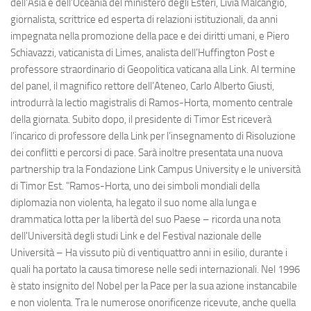
dell’Asia e dell’Oceania del ministero degli Esteri, Livia Malcangio,
giornalista, scrittrice ed esperta di relazioni istituzionali, da anni
impegnata nella promozione della pace e dei diritti umani, e Piero
Schiavazzi, vaticanista di Limes, analista dell’Huffington Post e
professore straordinario di Geopolitica vaticana alla Link. Al termine
del panel, il magnifico rettore dell’Ateneo, Carlo Alberto Giusti,
introdurrà la lectio magistralis di Ramos-Horta, momento centrale
della giornata. Subito dopo, il presidente di Timor Est riceverà
l’incarico di professore della Link per l’insegnamento di Risoluzione
dei conflitti e percorsi di pace. Sarà inoltre presentata una nuova
partnership tra la Fondazione Link Campus University e le università
di Timor Est. "Ramos-Horta, uno dei simboli mondiali della
diplomazia non violenta, ha legato il suo nome alla lunga e
drammatica lotta per la libertà del suo Paese – ricorda una nota
dell'Università degli studi Link e del Festival nazionale delle
Università – Ha vissuto più di ventiquattro anni in esilio, durante i
quali ha portato la causa timorese nelle sedi internazionali. Nel 1996
è stato insignito del Nobel per la Pace per la sua azione instancabile
e non violenta. Tra le numerose onorificenze ricevute, anche quella