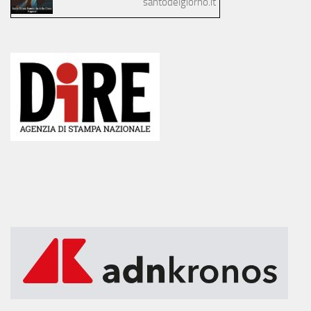
santodelgiorno.it