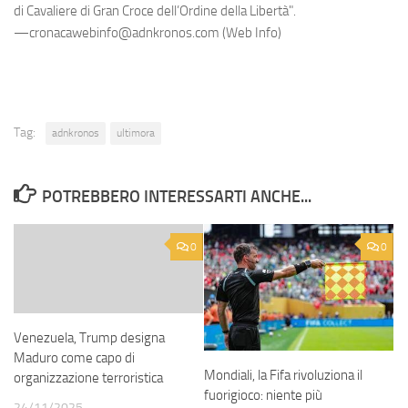
di Cavaliere di Gran Croce dell’Ordine della Libertà".
—cronacawebinfo@adnkronos.com (Web Info)
Tag:
adnkronos
ultimora
POTREBBERO INTERESSARTI ANCHE...
0
0
Venezuela, Trump designa
Maduro come capo di
Mondiali, la Fifa rivoluziona il
organizzazione terroristica
fuorigioco: niente più
24/11/2025