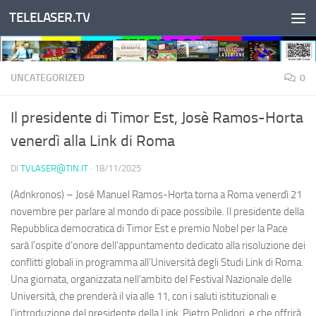
TELELASER.TV
Salta al contenuto
UNCATEGORIZED
0
Il presidente di Timor Est, Josè Ramos-Horta
venerdì alla Link di Roma
DI
TVLASER@TIN.IT
·
18/11/2025
(Adnkronos) – José Manuel Ramos-Horta torna a Roma venerdì 21
novembre per parlare al mondo di pace possibile. Il presidente della
Repubblica democratica di Timor Est e premio Nobel per la Pace
sarà l’ospite d’onore dell’appuntamento dedicato alla risoluzione dei
conflitti globali in programma all’Università degli Studi Link di Roma.
Una giornata, organizzata nell’ambito del Festival Nazionale delle
Università, che prenderà il via alle 11, con i saluti istituzionali e
l’introduzione del presidente della Link, Pietro Polidori, e che offrirà