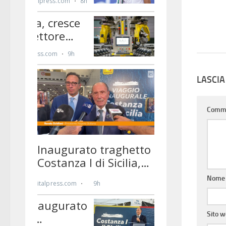
LASCI
Comm
Nom
Sito 