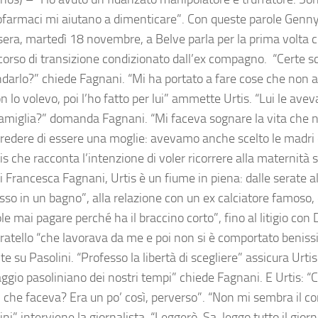
cofarmaci mi aiutano a dimenticare”. Con queste parole Genny
sera, martedì 18 novembre, a Belve parla per la prima volta c
corso di transizione condizionato dall’ex compagno. “Certe sce
darlo?” chiede Fagnani. “Mi ha portato a fare cose che non avr
 lo volevo, poi l’ho fatto per lui” ammette Urtis. “Lui le ave
famiglia?” domanda Fagnani. “Mi faceva sognare la vita che
credere di essere una moglie: avevamo anche scelto le madri d
is che racconta l’intenzione di voler ricorrere alla maternità 
i Francesca Fagnani, Urtis è un fiume in piena: dalle serate a
sso in un bagno”, alla relazione con un ex calciatore famoso, 
e mai pagare perché ha il braccino corto”, fino al litigio con 
 fratello “che lavorava da me e poi non si è comportato beniss
te su Pasolini. “Professo la libertà di scegliere” assicura Urtis
ggio pasoliniano dei nostri tempi” chiede Fagnani. E Urtis: “C
i che faceva? Era un po’ così, perverso”. “Non mi sembra il co
ini” interviene la giornalista. “Leggerò. Sa, leggo tutto il giorn