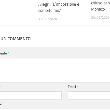
chiuso aer
Allegri: “L’impossibile è
Monaco
compito mio”
30/05/2026
17/03/2026
A UN COMMENTO
ento
*
e
*
Email
*
web