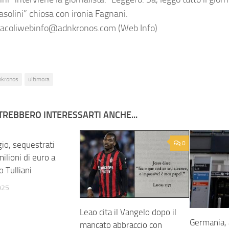
asolini” chiosa con ironia Fagnani.
acoliwebinfo@adnkronos.com (Web Info)
nkronos
ultimora
TREBBERO INTERESSARTI ANCHE...
gio, sequestrati
0
0
milioni di euro a
o Tulliani
025
Leao cita il Vangelo dopo il
Germania, 
mancato abbraccio con