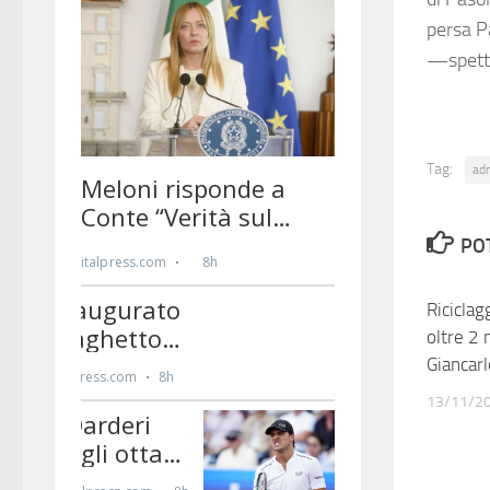
persa P
—spett
Tag:
ad
PO
Riciclag
oltre 2 
Giancarl
13/11/2