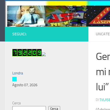
Salta al contenuto
SEGUICI:
UNCATE
Gen
mi 
Londra
lui”
Agosto 07, 2026
DI
TVLAS
Cerca
Cerca
(Adnkro