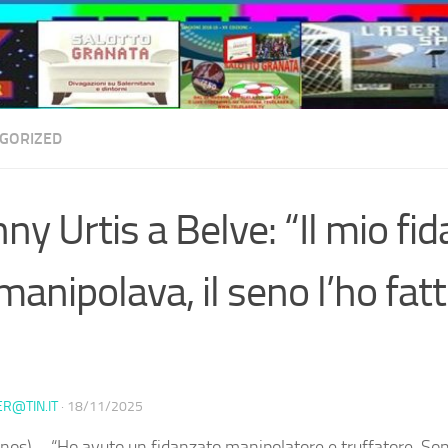
GORIZED
ny Urtis a Belve: “Il mio fi
manipolava, il seno l’ho fat
ER@TIN.IT
·
18/11/2025
nos) – “Ho avuto un fidanzato manipolatore e truffatore. Son