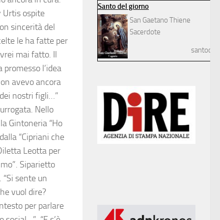
Santo del giorno
 Urtis ospite
San Gaetano Thiene
on sincerità del
Sacerdote
lte le ha fatte per
santodelg
ei mai fatto. Il
va promesso l’idea
 non avevo ancora
ei nostri figli…”
surrogata. Nello
lla Gintoneria “Ho
dalla “Cipriani che
Diletta Leotta per
imo”. Siparietto
. “Si sente un
he vuol dire?
ntesto per parlare
o social…”. “E s’è