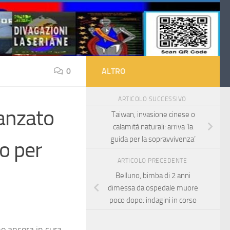
0
ALTRO
ARTICOLO SUCCESSIVO
danzato
Taiwan, invasione cinese o
calamità naturali: arriva ‘la
guida per la sopravvivenza’
to per
ARTICOLO PRECEDENTE
Belluno, bimba di 2 anni
dimessa da ospedale muore
poco dopo: indagini in corso
o ancora in cura.