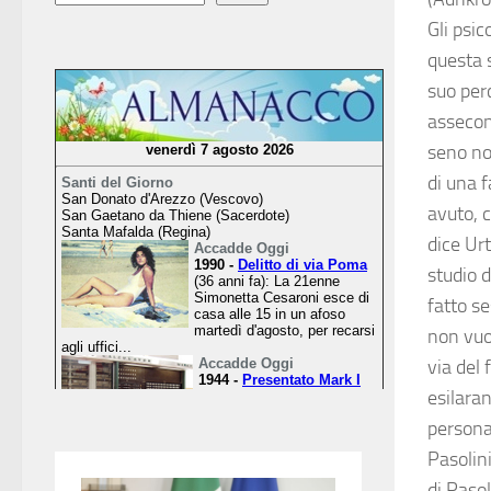
Gli psi
questa 
suo per
assecon
seno non
di una 
avuto, 
dice Urt
studio d
fatto se
non vuol
via del
esilaran
persona
Pasolin
di Pasol