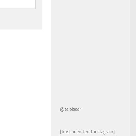
@telelaser
[trustindex-feed-instagram]