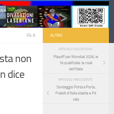
0
ALTRO
ARTICOLO SUCCESSIVO
ista non
Playoff per Mondiali 2026, le
16 qualificate: le rivali
dell’Italia
on dice
ARTICOLO PRECEDENTE
Sondaggio Porta a Porta,
Fratelli d’Italia stabile e Pd
cala