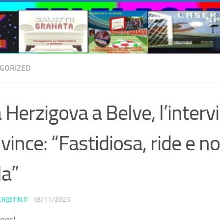
GORIZED
 Herzigova a Belve, l’interv
vince: “Fastidiosa, ride e n
la”
ER@TIN.IT
·
18/11/2025
nos) –