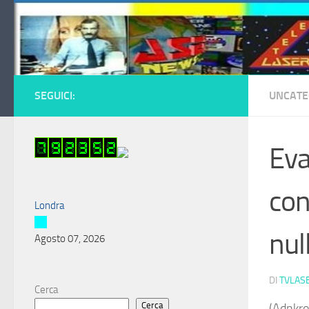
Salta al contenuto
SEGUICI:
UNCATE
Eva
con
Londra
nul
Agosto 07, 2026
DI
TVLAS
Cerca
Cerca
(Adnkro