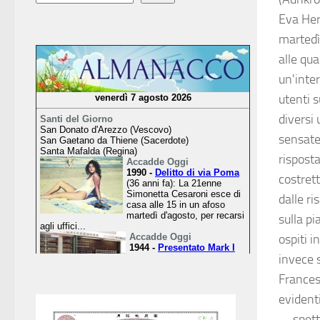
Eva Her
martedì
alle qua
un'inter
utenti s
diversi 
sensate
risposta
costrett
dalle ri
sulla p
ospiti 
invece 
Francesc
evidenti
—spett