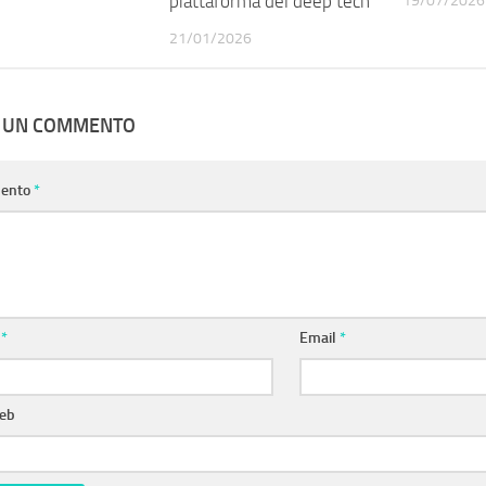
piattaforma del deep tech’
19/07/2026
21/01/2026
A UN COMMENTO
ento
*
e
*
Email
*
web