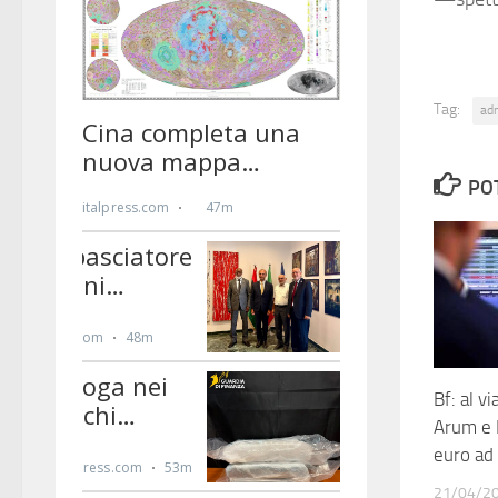
Tag:
ad
PO
Bf: al v
Arum e 
euro ad
21/04/2