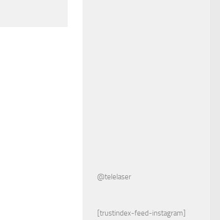
@telelaser
[trustindex-feed-instagram]