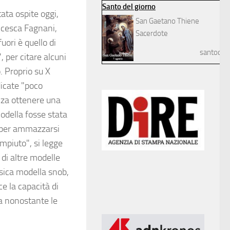
Santo del giorno
ata ospite oggi,
San Gaetano Thiene
ncesca Fagnani,
Sacerdote
uori è quello di
santodelg
, per citare alcuni
. Proprio su X
dicate "poco
nza ottenere una
modella fosse stata
ve per ammazzarsi
mpiuto", si legge
di altre modelle
ssica modella snob,
e la capacità di
ta nonostante le