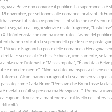
zigova a Belve non convince il pubblico. La supermodella è st
 18 novembre, per sottoporsi alle domande incalzanti di Fra
li ha spesso faticato a rispondere. Il ritratto che ne è venuto f
vista segnata da lunghi silenzi e risate fragorose, "fastidiose"
u X. Un'intervista che non ha incontrato il favore del pubblico
utenti hanno criticato la supermodella per le sue risposte giu
". Più volte Fagnani ha posto delle domande a Herzigova se
 diretta. E sui social c'è chi si è chiesto, ironicamente, se la 
a a rilasciare l'intervista: "Miss simpatia", "È andata a Bel
sate e non dire niente". "Non ha dato una risposta di senso co
iattaforma. Alcuni hanno paragonato la sua presenza a quella 
in passato, come Carla Bruni: "Pensavo che Bruni fosse la cla
si è rivelata un'altra persona ma Herzigova…". Premiata invec
a Fagnani di riuscire a mantenere alto il livello dell'intervis
 difficoltà.
acoliwebinfo@adnkronos.com (Web Info)