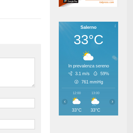
Salerno
33°C
In prevalenza sereno
3.1 m/s
59%
761
mmHg
12:00
13:00
14:00
15
‹
›
33°C
33°C
33°C
33