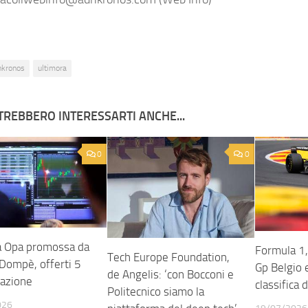
nkronos
ultimora
TREBBERO INTERESSARTI ANCHE...
0
0
ia Opa promossa da
Formula 1,
Tech Europe Foundation,
Dompè, offerti 5
Gp Belgio 
de Angelis: ‘con Bocconi e
 azione
classifica 
Politecnico siamo la
026