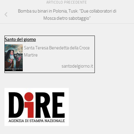
ARTICOLO PRECEDENTE
Bomba su binari in Polonia, Tusk: “Due collaboratori di
Mosca dietro sabotaggio”
Santo del giorno
Santa Teresa Benedetta della Croce
Martire
santodelgiorno.it