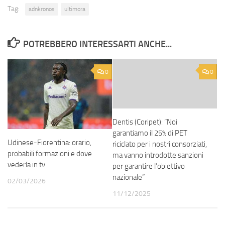
Tag:
adnkronos
ultimora
POTREBBERO INTERESSARTI ANCHE...
0
0
Dentis (Coripet): “Noi
garantiamo il 25% di PET
Udinese-Fiorentina: orario,
riciclato per i nostri consorziati,
probabili formazioni e dove
ma vanno introdotte sanzioni
vederla in tv
per garantire l’obiettivo
nazionale”
02/03/2026
11/12/2025