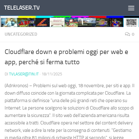
TELELASER.TV
Salta al contenuto
UNCATEGORIZED
0
Cloudflare down e problemi oggi per web e
app, perché si ferma tutto
DI
TVLASER@TIN.IT
·
18/11/2025
(Adnkronos) – Problemi sul web oggi, 18 novembre, per siti e app. Il
down diffuso coincide con la giornata complicata per Cloudflare. La
piattaforma si definisce "una delle più grandi reti che operano su
Internet. Le persone scelgono le soluzioni di Cloudflare allo scopo di
aumentare la sicurezza". Il sito web dell'azienda americana risulta
accessibile a tratti. Cloudflare opera nel settore del content delivery
network, vale a dire la rete per la consegna di contenuti. "Gestiamo
in media oltre 81 milioni di richieste HTTP al secondo", si legge