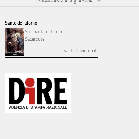
protesta e scatena ‘guerra dei film’
Santo del giorno
San Gaetano Thiene
Sacerdote
santodelgiorno.it