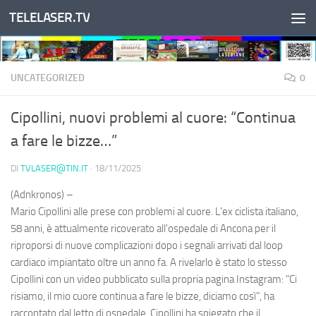
TELELASER.TV
Salta al contenuto
UNCATEGORIZED
0
Cipollini, nuovi problemi al cuore: “Continua
a fare le bizze…”
DI
TVLASER@TIN.IT
·
18/11/2025
(Adnkronos) –
Mario Cipollini alle prese con problemi al cuore. L'ex ciclista italiano,
58 anni, è attualmente ricoverato all'ospedale di Ancona per il
riproporsi di nuove complicazioni dopo i segnali arrivati dal loop
cardiaco impiantato oltre un anno fa. A rivelarlo è stato lo stesso
Cipollini con un video pubblicato sulla propria pagina Instagram: "Ci
risiamo, il mio cuore continua a fare le bizze, diciamo così", ha
raccontato dal letto di ospedale. Cipollini ha spiegato che il