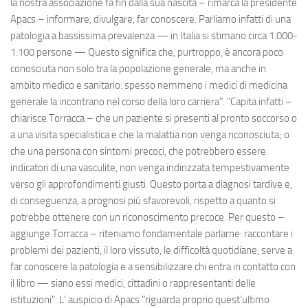
la nostra associazione fa fin dalla sua nascita – rimarca la presidente
Apacs – informare, divulgare, far conoscere. Parliamo infatti di una
patologia a bassissima prevalenza — in Italia si stimano circa 1.000-
1.100 persone — Questo significa che, purtroppo, è ancora poco
conosciuta non solo tra la popolazione generale, ma anche in
ambito medico e sanitario: spesso nemmeno i medici di medicina
generale la incontrano nel corso della loro carriera". "Capita infatti –
chiarisce Torracca – che un paziente si presenti al pronto soccorso o
a una visita specialistica e che la malattia non venga riconosciuta; o
che una persona con sintomi precoci, che potrebbero essere
indicatori di una vasculite, non venga indirizzata tempestivamente
verso gli approfondimenti giusti. Questo porta a diagnosi tardive e,
di conseguenza, a prognosi più sfavorevoli, rispetto a quanto si
potrebbe ottenere con un riconoscimento precoce. Per questo –
aggiunge Torracca – riteniamo fondamentale parlarne: raccontare i
problemi dei pazienti, il loro vissuto, le difficoltà quotidiane, serve a
far conoscere la patologia e a sensibilizzare chi entra in contatto con
il libro — siano essi medici, cittadini o rappresentanti delle
istituzioni". L’ auspicio di Apacs "riguarda proprio quest’ultimo