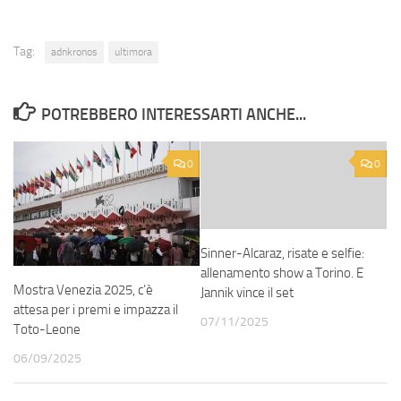
Tag:
adnkronos
ultimora
POTREBBERO INTERESSARTI ANCHE...
0
0
Sinner-Alcaraz, risate e selfie:
allenamento show a Torino. E
Mostra Venezia 2025, c’è
Jannik vince il set
attesa per i premi e impazza il
07/11/2025
Toto-Leone
06/09/2025