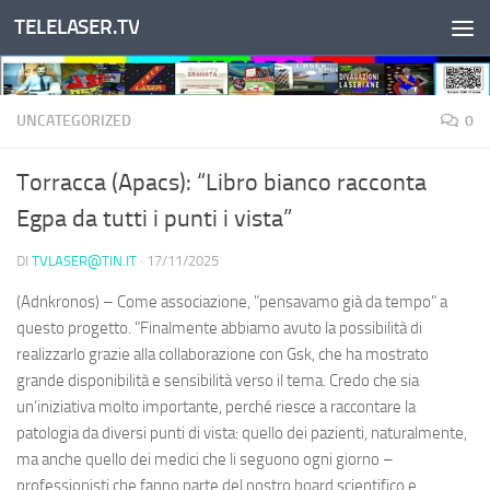
TELELASER.TV
Salta al contenuto
UNCATEGORIZED
0
Torracca (Apacs): “Libro bianco racconta
Egpa da tutti i punti i vista”
DI
TVLASER@TIN.IT
·
17/11/2025
(Adnkronos) – Come associazione, "pensavamo già da tempo" a
questo progetto. "Finalmente abbiamo avuto la possibilità di
realizzarlo grazie alla collaborazione con Gsk, che ha mostrato
grande disponibilità e sensibilità verso il tema. Credo che sia
un’iniziativa molto importante, perché riesce a raccontare la
patologia da diversi punti di vista: quello dei pazienti, naturalmente,
ma anche quello dei medici che li seguono ogni giorno –
professionisti che fanno parte del nostro board scientifico e