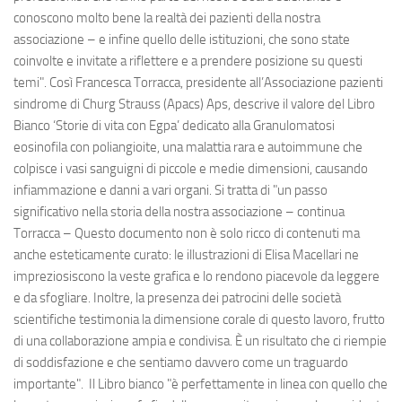
conoscono molto bene la realtà dei pazienti della nostra
associazione – e infine quello delle istituzioni, che sono state
coinvolte e invitate a riflettere e a prendere posizione su questi
temi". Così Francesca Torracca, presidente all’Associazione pazienti
sindrome di Churg Strauss (Apacs) Aps, descrive il valore del Libro
Bianco ‘Storie di vita con Egpa’ dedicato alla Granulomatosi
eosinofila con poliangioite, una malattia rara e autoimmune che
colpisce i vasi sanguigni di piccole e medie dimensioni, causando
infiammazione e danni a vari organi. Si tratta di "un passo
significativo nella storia della nostra associazione – continua
Torracca – Questo documento non è solo ricco di contenuti ma
anche esteticamente curato: le illustrazioni di Elisa Macellari ne
impreziosiscono la veste grafica e lo rendono piacevole da leggere
e da sfogliare. Inoltre, la presenza dei patrocini delle società
scientifiche testimonia la dimensione corale di questo lavoro, frutto
di una collaborazione ampia e condivisa. È un risultato che ci riempie
di soddisfazione e che sentiamo davvero come un traguardo
importante". Il Libro bianco "è perfettamente in linea con quello che