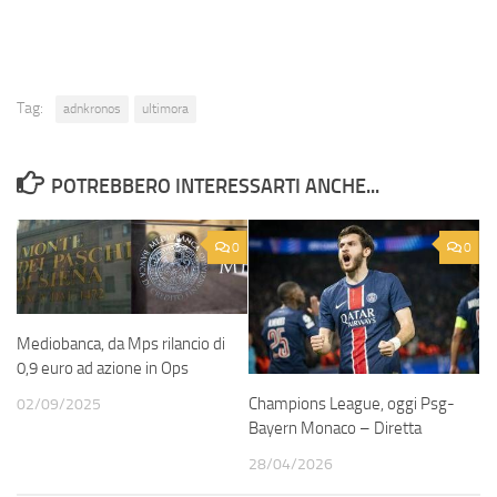
Tag:
adnkronos
ultimora
POTREBBERO INTERESSARTI ANCHE...
0
0
Mediobanca, da Mps rilancio di
0,9 euro ad azione in Ops
Champions League, oggi Psg-
02/09/2025
Bayern Monaco – Diretta
28/04/2026