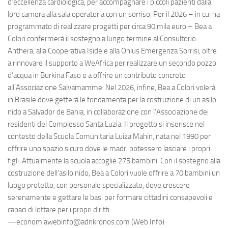
d’eccellenza cardiologica, per accompagnare i piccoli pazienti dalla
loro camera alla sala operatoria con un sorriso. Per il 2026 – in cui ha
programmato di realizzare progetti per circa 90 mila euro – Bea a
Colori confermerà il sostegno a lungo termine al Consultorio
Anthera, alla Cooperativa Iside e alla Onlus Emergenza Sorrisi, oltre
a rinnovare il supporto a WeAfrica per realizzare un secondo pozzo
d’acqua in Burkina Faso e a offrire un contributo concreto
all’Associazione Salvamamme. Nel 2026, infine, Bea a Colori volerà
in Brasile dove getterà le fondamenta per la costruzione di un asilo
nido a Salvador de Bahia, in collaborazione con l’Associazione dei
residenti del Complesso Santa Luzia. Il progetto si inserisce nel
contesto della Scuola Comunitaria Luiza Mahin, nata nel 1990 per
offrire uno spazio sicuro dove le madri potessero lasciare i propri
figli. Attualmente la scuola accoglie 275 bambini. Con il sostegno alla
costruzione dell’asilo nido, Bea a Colori vuole offrire a 70 bambini un
luogo protetto, con personale specializzato, dove crescere
serenamente e gettare le basi per formare cittadini consapevoli e
capaci di lottare per i propri diritti.
—economiawebinfo@adnkronos.com (Web Info)