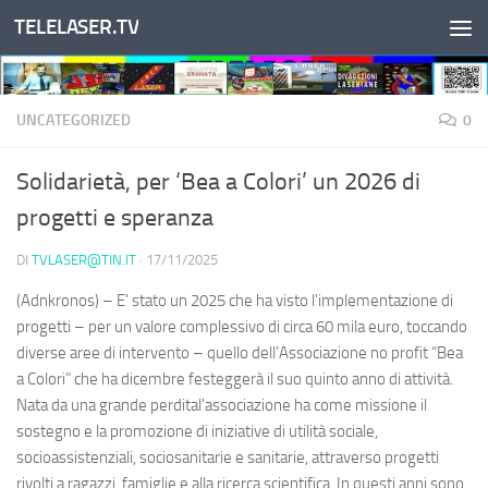
TELELASER.TV
Salta al contenuto
UNCATEGORIZED
0
Solidarietà, per ‘Bea a Colori’ un 2026 di
progetti e speranza
DI
TVLASER@TIN.IT
·
17/11/2025
(Adnkronos) – E' stato un 2025 che ha visto l'implementazione di
progetti – per un valore complessivo di circa 60 mila euro, toccando
diverse aree di intervento – quello dell’Associazione no profit “Bea
a Colori” che ha dicembre festeggerà il suo quinto anno di attività.
Nata da una grande perdital'associazione ha come missione il
sostegno e la promozione di iniziative di utilità sociale,
socioassistenziali, sociosanitarie e sanitarie, attraverso progetti
rivolti a ragazzi, famiglie e alla ricerca scientifica. In questi anni sono