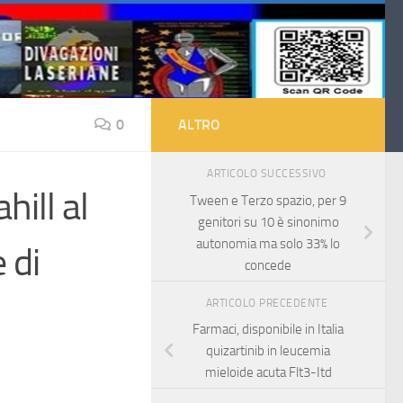
0
ALTRO
ARTICOLO SUCCESSIVO
hill al
Tween e Terzo spazio, per 9
genitori su 10 è sinonimo
autonomia ma solo 33% lo
 di
concede
ARTICOLO PRECEDENTE
Farmaci, disponibile in Italia
quizartinib in leucemia
mieloide acuta Flt3-Itd