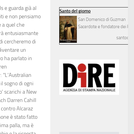
ls e guarda già al
Santo del giorno
titi e non pensiamo
San Domenico di Guzman
e a quel che
Sacerdote e fondatore dei Pre
arà entusiasmante
santodelg
ndi cercheremo di
diventare un
ro ha parlato in
ren
: “L’Australian
il sogno di ogni
po’ scarichi a New
oach Darren Cahill
 contro Alcaraz
mone è stato fatto
prima palla, ma è
mbio e la risposta