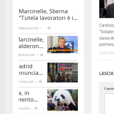
Cardiolo
“Sotate
causa de
polmon
27/01/2
LASCI
Comm