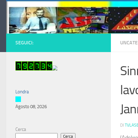
Salta al contenuto
SEGUICI:
UNCATE
Sin
lav
Londra
Jan
Agosto 08, 2026
DI
TVLAS
Cerca
Cerca
(Adnkro