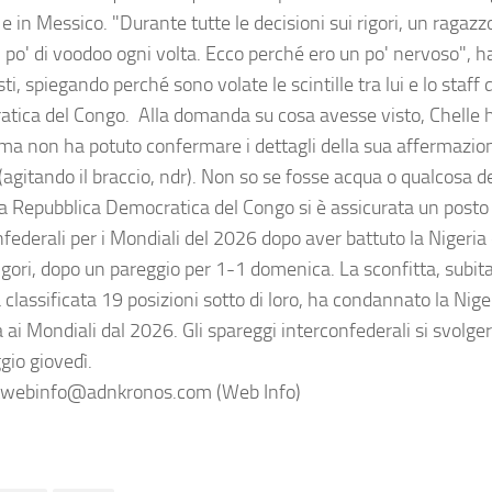
e in Messico. "Durante tutte le decisioni sui rigori, un ragaz
 po' di voodoo ogni volta. Ecco perché ero un po' nervoso", ha
sti, spiegando perché sono volate le scintille tra lui e lo staff
tica del Congo. Alla domanda su cosa avesse visto, Chelle ha
 ma non ha potuto confermare i dettagli della sua affermazio
(agitando il braccio, ndr). Non so se fosse acqua o qualcosa d
La Repubblica Democratica del Congo si è assicurata un posto 
nfederali per i Mondiali del 2026 dopo aver battuto la Nigeria
rigori, dopo un pareggio per 1-1 domenica. La sconfitta, subit
classificata 19 posizioni sotto di loro, ha condannato la Nige
 ai Mondiali dal 2026. Gli spareggi interconfederali si svolg
ggio giovedì.
webinfo@adnkronos.com (Web Info)