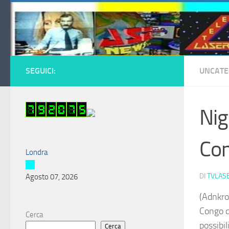
Salta al contenuto
SEGUICI:
UNCATE
Nig
Con
Londra
DI
TVLAS
Agosto 07, 2026
(Adnkro
Congo di
Cerca
possibil
Cerca