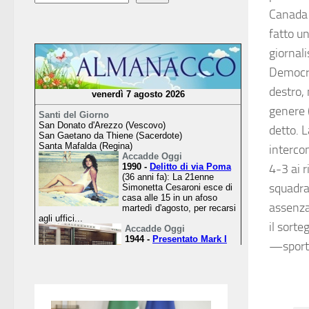
Canada 
fatto un
giornali
Democra
destro,
genere 
detto. 
interco
4-3 ai 
squadra 
assenza
il sorte
—sport