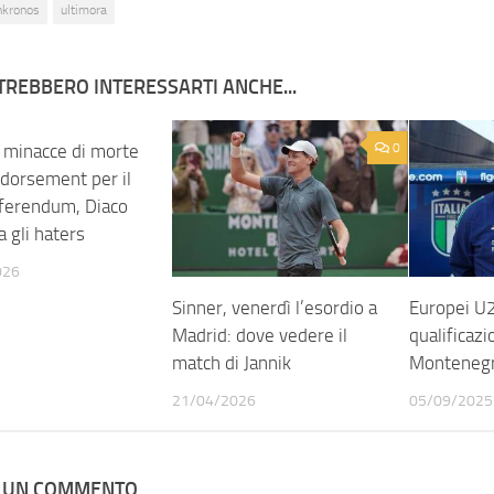
nkronos
ultimora
TREBBERO INTERESSARTI ANCHE...
e minacce di morte
0
0
dorsement per il
referendum, Diaco
 gli haters
026
Sinner, venerdì l’esordio a
Europei U
Madrid: dove vedere il
qualificazio
match di Jannik
Monteneg
21/04/2026
05/09/2025
A UN COMMENTO