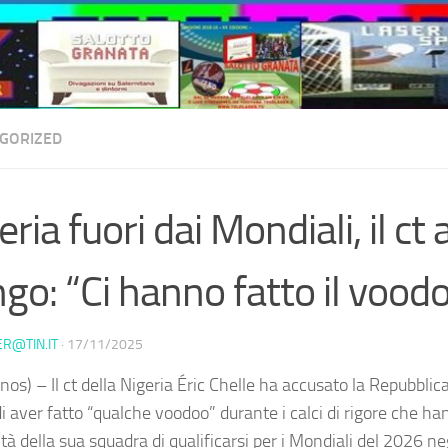
GORIZED
eria fuori dai Mondiali, il ct 
go: “Ci hanno fatto il vood
ER@TIN.IT
·
17/11/2025
nos) – Il ct della Nigeria Éric Chelle ha accusato la Repubbli
 aver fatto “qualche voodoo” durante i calci di rigore che han
ità della sua squadra di qualificarsi per i Mondiali del 2026 negl