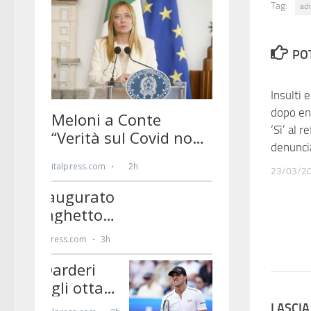
Tag:
ad
PO
Insulti 
dopo en
‘Sì’ al 
denuncia
23/03/2
LASCI