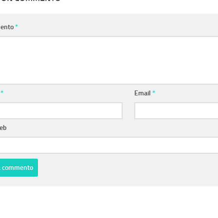
ento
*
e
*
Email
*
web