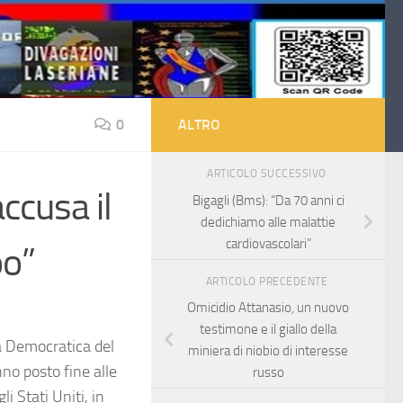
0
ALTRO
ARTICOLO SUCCESSIVO
accusa il
Bigagli (Bms): “Da 70 anni ci
dedichiamo alle malattie
cardiovascolari”
oo”
ARTICOLO PRECEDENTE
Omicidio Attanasio, un nuovo
testimone e il giallo della
ca Democratica del
miniera di niobio di interesse
no posto fine alle
russo
i Stati Uniti, in