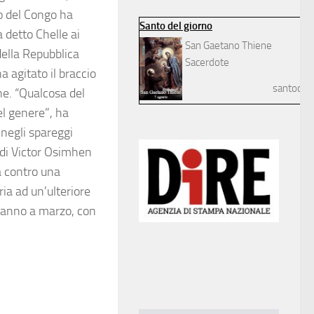
zo del Congo ha
Santo del giorno
 detto Chelle ai
San Gaetano Thiene
 della Repubblica
Sacerdote
 agitato il braccio
santodelg
ne. “Qualcosa del
el genere”, ha
negli spareggi
 di Victor Osimhen
a contro una
ria ad un'ulteriore
eranno a marzo, con