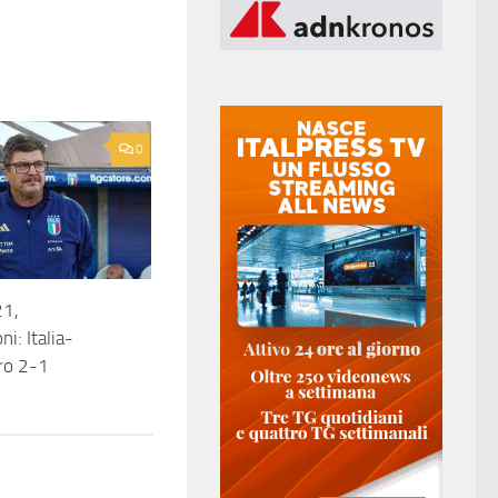
0
21,
ni: Italia-
ro 2-1