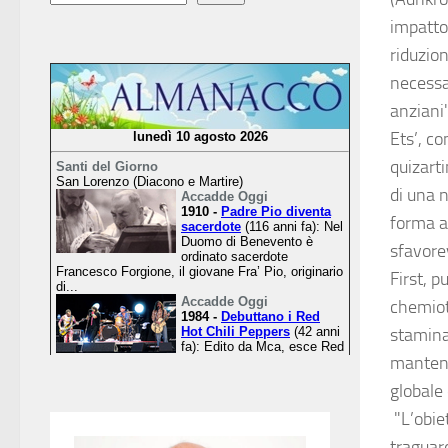
impatto.
riduzion
necessar
anziani"
Ets’, co
quizarti
di una 
forma a
sfavore
First, p
chemiote
stamina
manteni
globale 
"L’obiet
traguar