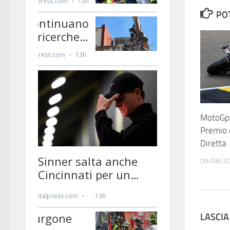
PO
MotoGp, 
Premio 
Diretta
09/08/2
LASCI