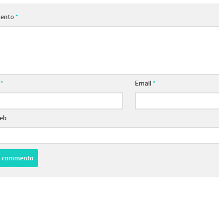
ento
*
e
*
Email
*
web