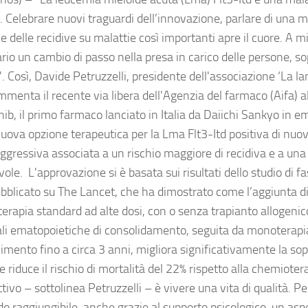
 Celebrare nuovi traguardi dell’innovazione, parlare di una mi
e delle recidive su malattie così importanti apre il cuore. A m
io un cambio di passo nella presa in carico delle persone, so
. Così, Davide Petruzzelli, presidente dell'associazione ‘La 
mmenta il recente via libera dell'Agenzia del farmaco (Aifa) al
nib, il primo farmaco lanciato in Italia da Daiichi Sankyo in em
nuova opzione terapeutica per la Lma Flt3-Itd positiva di nuo
ggressiva associata a un rischio maggiore di recidiva e a una
vole. L'approvazione si è basata sui risultati dello studio di
ubblicato su The Lancet, che ha dimostrato come l’aggiunta di 
rapia standard ad alte dosi, con o senza trapianto allogenico
li ematopoietiche di consolidamento, seguita da monoterapia
mento fino a circa 3 anni, migliora significativamente la so
e riduce il rischio di mortalità del 22% rispetto alla chemiote
tivo – sottolinea Petruzzelli – è vivere una vita di qualità. P
do raggiungibile, anche grazie al supporto psicologico, un as