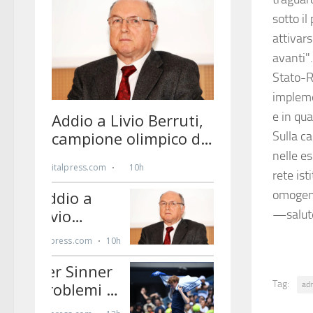
sotto il
attivars
avanti".
Stato-R
impleme
e in qu
Sulla ca
nelle es
rete ist
omoge
—salut
Tag:
ad