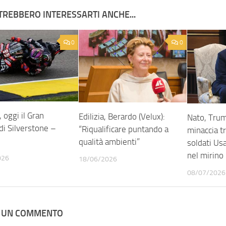
TREBBERO INTERESSARTI ANCHE...
0
0
oggi il Gran
Edilizia, Berardo (Velux):
Nato, Trum
di Silverstone –
“Riqualificare puntando a
minaccia tr
qualità ambienti”
soldati Us
nel mirino
026
18/06/2026
08/07/2026
A UN COMMENTO