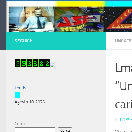
Salta al contenuto
SEGUICI:
UNCATE
Lma
“Un
Londra
car
Agosto 10, 2026
DI
TVLAS
Cerca
Cerca
(Adnkro