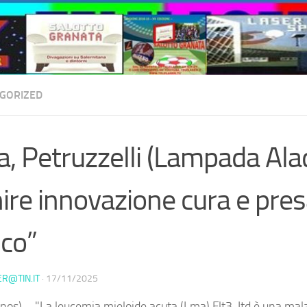
GORIZED
, Petruzzelli (Lampada Alad
ire innovazione cura e pres
ico”
ER@TIN.IT
·
17/11/2025
nos) – "La leucemia mieloide acuta (Lma) Flt3-Itd è una mala