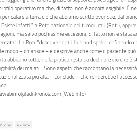
 profilo operativo ma che, di fatto, non è ancora esigibile. È ne
i per calare a terra ciò che abbiamo scritto ovunque, dal pian
 Esiste infatti "la Rete nazionale dei tumori rari (Rntr), appr
egioni, ma salvo pochissime eccezioni, di fatto non è stata 
ntata". La Rntr "descrive centri hub and spoke, definendo c
ale modo – chiarisce – e descrive anche come il paziente può 
rta abbiamo tutto, nella pratica resta da declinare ciò che è s
igibilità dei malati". Sono aspetti che raccontano la necessit
ituzionalizzata più alta – conclude – che renderebbe l'accesso 
neo".
ewebinfo@adnkronos.com (Web Info)
nkronos
ultimora