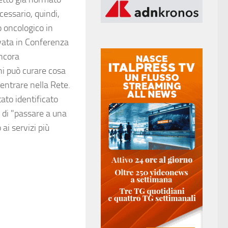
cessario, quindi,
o oncologico in
ovata in Conferenza
ancora
hi può curare cosa
entrare nella Rete.
tato identificato
à di "passare a una
ai servizi più