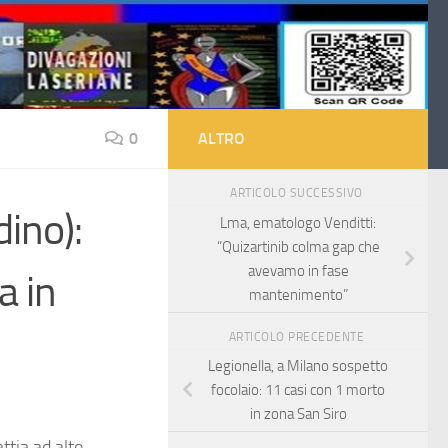
0
ALTRO
ARTICOLO SUCCESSIVO
ino):
Lma, ematologo Venditti:
“Quizartinib colma gap che
avevamo in fase
a in
mantenimento”
ARTICOLO PRECEDENTE
Legionella, a Milano sospetto
focolaio: 11 casi con 1 morto
in zona San Siro
ttia ad alto