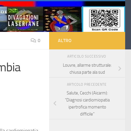
0
ALTRO
ARTICOLO SUCCESSIVO
mbia
Louvre, allarme strutturale:
chiusa parte ala sud
ARTICOLO PRECEDENTE
Salute, Cecchi (Aicarm):
“Diagnosi cardiomiopatia
ipertrofica momento
difficile”
lla cardiomiopatia