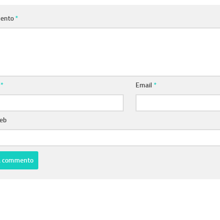
ento
*
e
*
Email
*
web