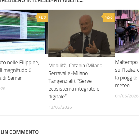
TREBBERO INTERESSARTI ANCHE...
0
0
Maltempo i
o nelle Filippine,
Mobilità, Catania (Milano
sull’Italia,
di magnitudo 6
Serravalle-Milano
la pioggia:
la di Samar
Tangenziali): “Serve
meteo
ecosistema integrato e
026
digitale”
01/05/2026
13/05/2026
A UN COMMENTO