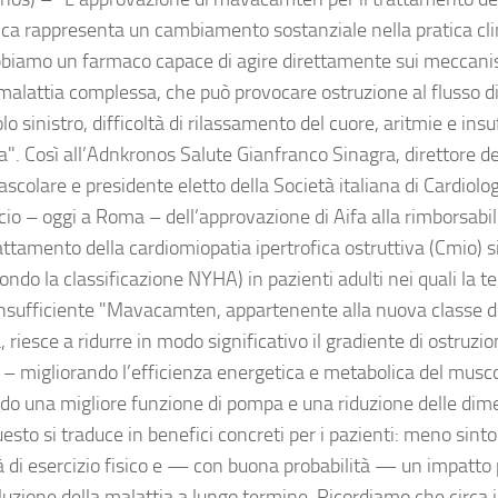
fica rappresenta un cambiamento sostanziale nella pratica cli
bbiamo un farmaco capace di agire direttamente sui meccanis
malattia complessa, che può provocare ostruzione al flusso d
lo sinistro, difficoltà di rilassamento del cuore, aritmie e insu
ca". Così all’Adnkronos Salute Gianfranco Sinagra, direttore d
scolare e presidente eletto della Società italiana di Cardiolo
cio – oggi a Roma – dell’approvazione di Aifa alla rimborsab
rattamento della cardiomiopatia ipertrofica ostruttiva (Cmio) 
econdo la classificazione NYHA) in pazienti adulti nei quali la 
insufficiente "Mavacamten, appartenente alla nuova classe deg
 riesce a ridurre in modo significativo il gradiente di ostruzi
 – migliorando l’efficienza energetica e metabolica del musco
do una migliore funzione di pompa e una riduzione delle dime
uesto si traduce in benefici concreti per i pazienti: meno sin
à di esercizio fisico e — con buona probabilità — un impatto 
luzione della malattia a lungo termine. Ricordiamo che circa i