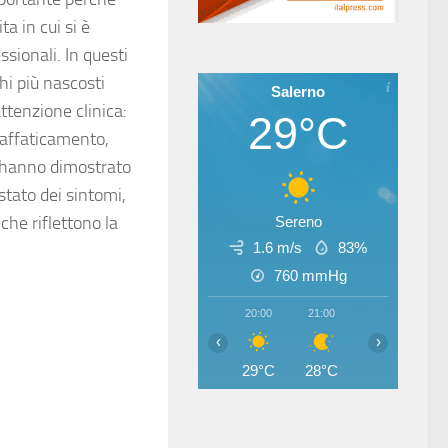
ta in cui si è
ssionali. In questi
hi più nascosti
Salerno
attenzione clinica:
29°C
 affaticamento,
ili hanno dimostrato
tato dei sintomi,
che riflettono la
Sereno
1.6 m/s
83%
760
mmHg
20:00
21:00
22:00
23
‹
›
29°C
28°C
28°C
27