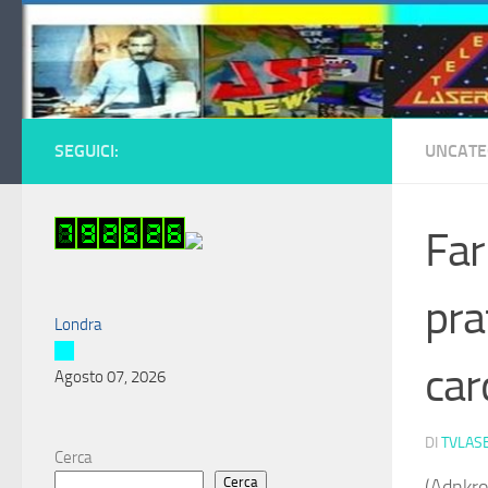
Salta al contenuto
SEGUICI:
UNCATE
Far
pra
Londra
car
Agosto 07, 2026
DI
TVLAS
Cerca
Cerca
(Adnkro