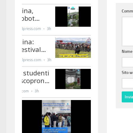
Comm
Nom
Sito 