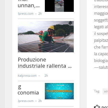
interess
maggiorm
soggetti
legati a
il sosp
palpitaz
che far
la capac
biologi
—salut
Tag:
ad