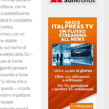
uttavia, con le
ico soddisfacente.
dard (il cosiddetto
Inoltre,
farmaci, con un
ne stabile
, sul rischio di
e eletto della Sic -.
cause di morte
ggiante pensare
iocardio e forse
"si stima che ci
 queste – ricorda
intomi impattanti
 terapie
mportante perché