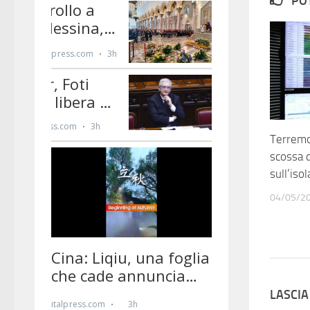
PO
Terremot
scossa 
sull’iso
04/05/2
LASCI