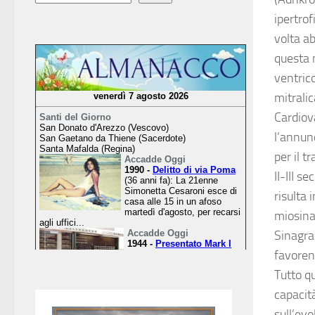
ipertro
volta a
questa 
ventrico
mitrali
Cardiova
l’annun
per il t
II-III s
risulta 
miosina,
Sinagra
favoren
Tutto q
capacit
sull’evo