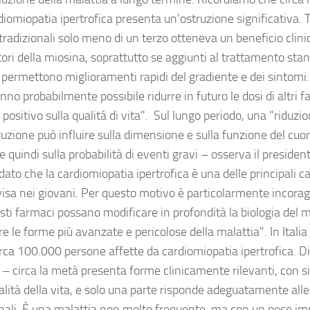
iomiopatia ipertrofica presenta un’ostruzione significativa. T
tradizionali solo meno di un terzo otteneva un beneficio clin
itori della miosina, soprattutto se aggiunti al trattamento stan
 permettono miglioramenti rapidi del gradiente e dei sintomi. 
no probabilmente possibile ridurre in futuro le dosi di altri 
positivo sulla qualità di vita". Sul lungo periodo, una "riduzio
ruzione può influire sulla dimensione e sulla funzione del cuore
e quindi sulla probabilità di eventi gravi – osserva il president
dato che la cardiomiopatia ipertrofica è una delle principali 
isa nei giovani. Per questo motivo è particolarmente incora
sti farmaci possano modificare in profondità la biologia del m
e le forme più avanzate e pericolose della malattia". In Italia 
irca 100.000 persone affette da cardiomiopatia ipertrofica. Di
 – circa la metà presenta forme clinicamente rilevanti, con s
alità della vita, e solo una parte risponde adeguatamente alle
onali. È una malattia non molto frequente, ma con un peso i