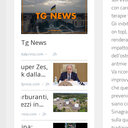
con card
terapie 
Gli inib
on top),
renderan
impatto 
dell’ost
aritmie 
Va ricor
improvv
che que
prevenir
siano c
Sinagra
sulla qu
tradizi