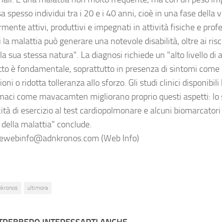
a spesso individui tra i 20 e i 40 anni, cioè in una fase della vi
ente attivi, produttivi e impegnati in attività fisiche e profe
 la malattia può generare una notevole disabilità, oltre ai risc
lla sua stessa natura". La diagnosi richiede un "alto livello di 
etto è fondamentale, soprattutto in presenza di sintomi come
ioni o ridotta tolleranza allo sforzo. Gli studi clinici disponib
maci come mavacamten migliorano proprio questi aspetti: lo s
ità di esercizio al test cardiopolmonare e alcuni biomarcatori 
a della malattia" conclude.
ewebinfo@adnkronos.com (Web Info)
nkronos
ultimora