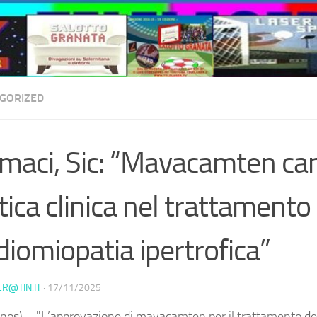
GORIZED
maci, Sic: “Mavacamten ca
tica clinica nel trattamento
diomiopatia ipertrofica”
ER@TIN.IT
·
17/11/2025
nos) – "L’approvazione di mavacamten per il trattamento de