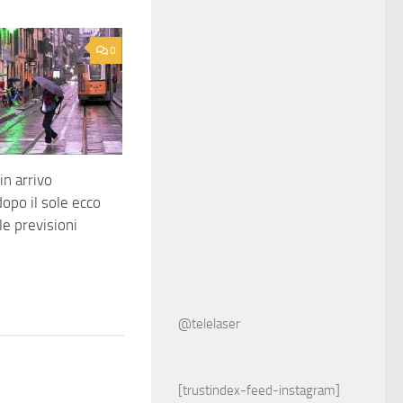
0
n arrivo
 dopo il sole ecco
 le previsioni
@telelaser
[trustindex-feed-instagram]