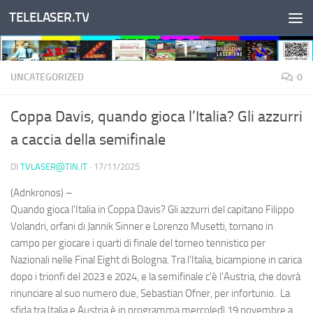
TELELASER.TV
Salta al contenuto
UNCATEGORIZED
0
Coppa Davis, quando gioca l’Italia? Gli azzurri
a caccia della semifinale
DI
TVLASER@TIN.IT
·
17/11/2025
(Adnkronos) –
Quando gioca l'Italia in Coppa Davis? Gli azzurri del capitano Filippo
Volandri, orfani di Jannik Sinner e Lorenzo Musetti, tornano in
campo per giocare i quarti di finale del torneo tennistico per
Nazionali nelle Final Eight di Bologna. Tra l'Italia, bicampione in carica
dopo i trionfi del 2023 e 2024, e la semifinale c'è l'Austria, che dovrà
rinunciare al suo numero due, Sebastian Ofner, per infortunio. La
sfida tra Italia e Austria è in programma mercoledì 19 novembre a