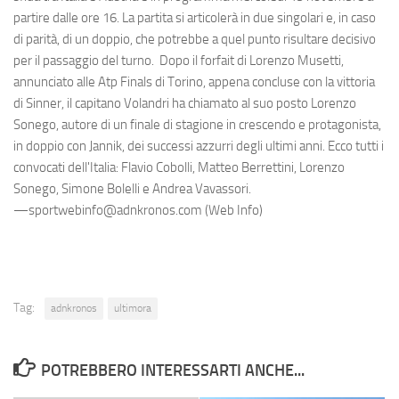
partire dalle ore 16. La partita si articolerà in due singolari e, in caso
di parità, di un doppio, che potrebbe a quel punto risultare decisivo
per il passaggio del turno. Dopo il forfait di Lorenzo Musetti,
annunciato alle Atp Finals di Torino, appena concluse con la vittoria
di Sinner, il capitano Volandri ha chiamato al suo posto Lorenzo
Sonego, autore di un finale di stagione in crescendo e protagonista,
in doppio con Jannik, dei successi azzurri degli ultimi anni. Ecco tutti i
convocati dell'Italia: Flavio Cobolli, Matteo Berrettini, Lorenzo
Sonego, Simone Bolelli e Andrea Vavassori.
—sportwebinfo@adnkronos.com (Web Info)
Tag:
adnkronos
ultimora
POTREBBERO INTERESSARTI ANCHE...