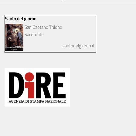
Santo del giorno
San Gaetano Thiene
Sacerdote
santodelgiorno.it