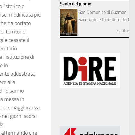
Santo del giorno
o "storico e
San Domenico di Guzman
nse, modificata più
Sacerdote e fondatore dei Pre
che ha portato
santodelg
el territorio
ile cessate il
rritorio
 l'istituzione di
e in
mente addestrata,
ere alla
del "disarmo
lla messa in
abe e a maggioranza
nei giorni scorsi
la
a, affermando che