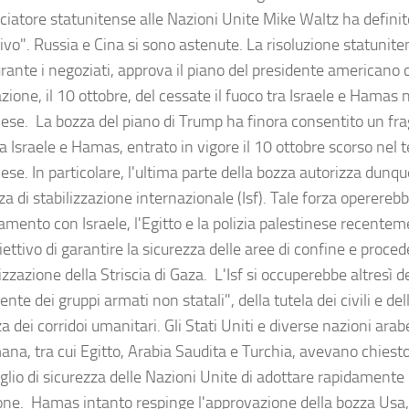
ciatore statunitense alle Nazioni Unite Mike Waltz ha definit
ivo". Russia e Cina si sono astenute. La risoluzione statunite
urante i negoziati, approva il piano del presidente americano 
azione, il 10 ottobre, del cessate il fuoco tra Israele e Hamas n
nese. La bozza del piano di Trump ha finora consentito un frag
a Israele e Hamas, entrato in vigore il 10 ottobre scorso nel te
ese. In particolare, l'ultima parte della bozza autorizza dunque
a di stabilizzazione internazionale (Isf). Tale forza opererebb
amento con Israele, l'Egitto e la polizia palestinese recente
iettivo di garantire la sicurezza delle aree di confine e proced
izzazione della Striscia di Gaza. L'Isf si occuperebbe altresì 
te dei gruppi armati non statali", della tutela dei civili e de
a dei corridoi umanitari. Gli Stati Uniti e diverse nazioni ar
na, tra cui Egitto, Arabia Saudita e Turchia, avevano chiesto 
glio di sicurezza delle Nazioni Unite di adottare rapidamente 
ione. Hamas intanto respinge l'approvazione della bozza Us