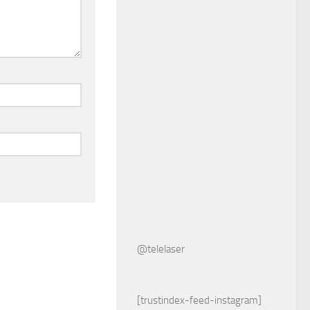
@telelaser
[trustindex-feed-instagram]