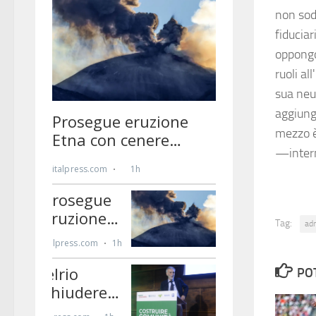
non sodd
fiduciar
oppongon
ruoli al
sua neut
aggiung
mezzo è
—inter
Tag:
ad
PO