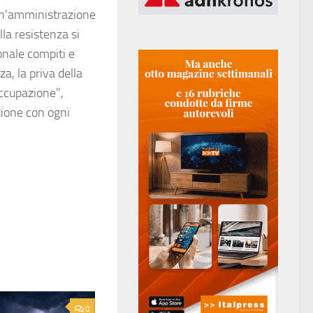
e un'amministrazione
lla resistenza si
onale compiti e
za, la priva della
occupazione",
zione con ogni
0