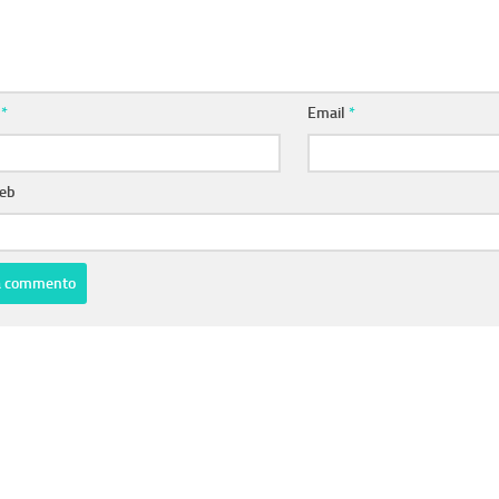
e
*
Email
*
web