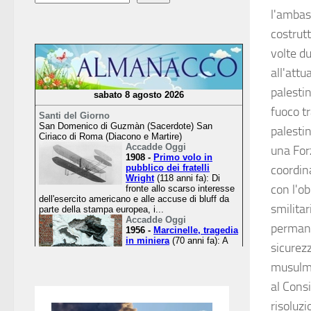
l'ambas
costrutt
volte d
all'attu
palesti
fuoco tr
palestin
una Forz
coordin
con l'ob
smilitar
permanen
sicurezz
musulma
al Consi
risoluz