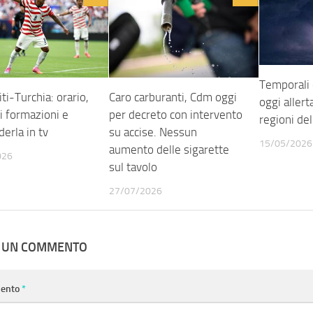
Temporali 
iti-Turchia: orario,
Caro carburanti, Cdm oggi
oggi allerta
i formazioni e
per decreto con intervento
regioni de
erla in tv
su accise. Nessun
15/05/2026
aumento delle sigarette
026
sul tavolo
27/07/2026
A UN COMMENTO
ento
*