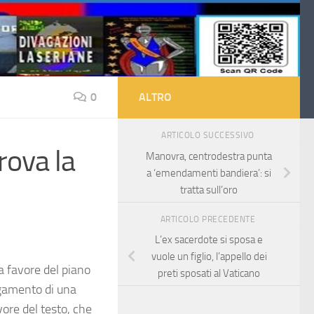
0
ALTRO
ARTICOLO SUCCESSIVO
rova la
Manovra, centrodestra punta
a ‘emendamenti bandiera’: si
tratta sull’oro
ARTICOLO PRECEDENTE
L’ex sacerdote si sposa e
vuole un figlio, l’appello dei
a favore del piano
preti sposati al Vaticano
egamento di una
ore del testo, che