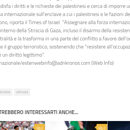
isfa i diritti e le richieste dei palestinesi e cerca di imporr
ia internazionale sull'enclave a cui i palestinesi e le fazioni de
o, riporta il Times of Israel. "Assegnare alla forza internazi
l'interno della Striscia di Gaza, incluso il disarmo della resisten
ralità e la trasforma in una parte del conflitto a favore dell'
e il gruppo terroristico, sostenendo che "resistere all'occupa
 un diritto legittimo".
nazionale/esteriwebinfo@adnkronos.com (Web Info)
nkronos
ultimora
TREBBERO INTERESSARTI ANCHE...
0
0