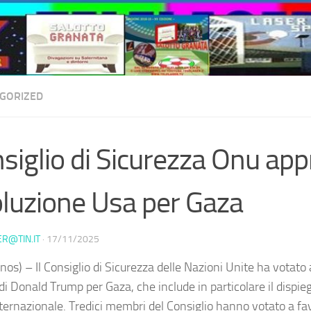
GORIZED
siglio di Sicurezza Onu app
oluzione Usa per Gaza
ER@TIN.IT
·
17/11/2025
os) – Il Consiglio di Sicurezza delle Nazioni Unite ha votato 
 di Donald Trump per Gaza, che include in particolare il dispi
nternazionale. Tredici membri del Consiglio hanno votato a fav