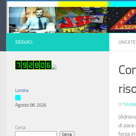
Salta al contenuto
SEGUICI:
UNCATE
Con
ris
Londra
DI
TVLAS
Agosto 08, 2026
(Adnkron
di pace
Cerca
forza i
Cerca