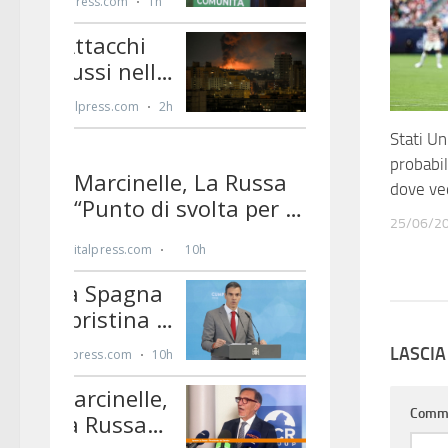
Stati Un
probabil
dove ved
25/06/2
LASCI
Comm