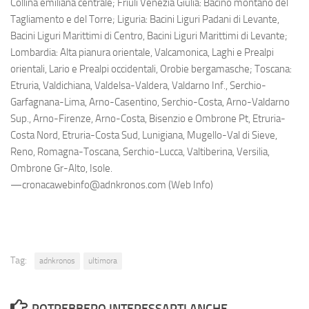
Collina emiliana centrale; Friuli Venezia Giulia: Bacino montano del
Tagliamento e del Torre; Liguria: Bacini Liguri Padani di Levante,
Bacini Liguri Marittimi di Centro, Bacini Liguri Marittimi di Levante;
Lombardia: Alta pianura orientale, Valcamonica, Laghi e Prealpi
orientali, Lario e Prealpi occidentali, Orobie bergamasche; Toscana:
Etruria, Valdichiana, Valdelsa-Valdera, Valdarno Inf., Serchio-
Garfagnana-Lima, Arno-Casentino, Serchio-Costa, Arno-Valdarno
Sup., Arno-Firenze, Arno-Costa, Bisenzio e Ombrone Pt, Etruria-
Costa Nord, Etruria-Costa Sud, Lunigiana, Mugello-Val di Sieve,
Reno, Romagna-Toscana, Serchio-Lucca, Valtiberina, Versilia,
Ombrone Gr-Alto, Isole.
—cronacawebinfo@adnkronos.com (Web Info)
Tag:
adnkronos
ultimora