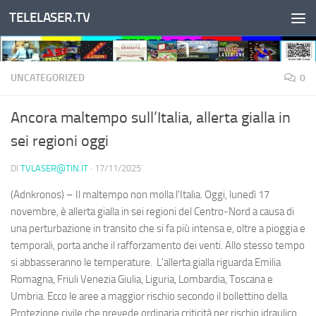
TELELASER.TV
Salta al contenuto
UNCATEGORIZED
0
Ancora maltempo sull’Italia, allerta gialla in
sei regioni oggi
DI
TVLASER@TIN.IT
·
17/11/2025
(Adnkronos) – Il maltempo non molla l'Italia. Oggi, lunedì 17
novembre, è allerta gialla in sei regioni del Centro-Nord a causa di
una perturbazione in transito che si fa più intensa e, oltre a pioggia e
temporali, porta anche il rafforzamento dei venti. Allo stesso tempo
si abbasseranno le temperature. L'allerta gialla riguarda Emilia
Romagna, Friuli Venezia Giulia, Liguria, Lombardia, Toscana e
Umbria. Ecco le aree a maggior rischio secondo il bollettino della
Protezione civile che prevede ordinaria criticità per rischio idraulico