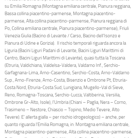
su Emilia Romagna (Montagna emiliana centrale, Pianura reggiana,
Bassa collina piacentino-parmense, Montagna piacentino-
parmense, Alta collina piacentino-parmense, Pianura reggiana di
Po, Collina emiliana centrale, Pianura piacentino-parmense); Friuli
Venezia Giulia (Bacino di Levante / Carso, Bacino dell'Isonzo e
Pianura di Udine e Gorizia). Il rischio temporali riguarda ancora la
Liguria (Bacini Liguri Padani di Levante, Bacini Liguri Marittimi di
Centro, Bacini Liguri Marittimi di Levante), quasi tutta la Toscana
(Etruria, Valdichiana, Valdelsa-Valdera, Valdarno Inf., Serchio-
Garfagnana-Lima, Arno-Casentino, Serchio-Costa, Arno-Valdarno
Sup., Arno-Firenze, Arno-Costa, Bisenzio e Ombrone Pt, Etruria-
Costa Nord, Etruria-Costa Sud, Lunigiana, Mugello-Val di Sieve,
Reno, Romagna-Toscana, Serchio-Lucca, Valtiberina, Versilia,
Ombrone Gr-Alto, Isole), l'Umbria (Chiani – Paglia, Nera – Corno,
Trasimeno – Nestore, Chiascio – Topino, Medio Tevere, Alto
Tevere). E' allerta gialla – per rischio idrogeologico) – anche, per
quanto riguarda l'Emilia Romagna, in: Montagna emiliana centrale,
Montagna piacentino-parmense, Alta collina piacentino-parmense,