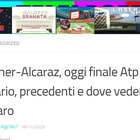
GORIZED
ner-Alcaraz, oggi finale Atp 
rio, precedenti e dove veder
aro
ER@TIN.IT
·
16/11/2025
nos) –