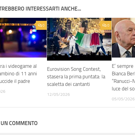
TREBBERO INTERESSARTI ANCHE...
0
0
ra i videogame al
E’ sempre 
Eurovision Song Contest,
bambino di 11 anni
Bianca Ber
stasera la prima puntata: la
uccide il padre
“Ranucci-No
scaletta dei cantanti
luce del so
026
12/05/2026
05/05/2026
A UN COMMENTO