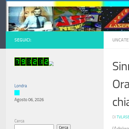
Salta al contenuto
SEGUICI:
UNCATE
Sin
Ora
Londra
chi
Agosto 06, 2026
DI
TVLAS
Cerca
Cerca
(Adnkro