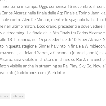
Sinner torna in campo. Oggi, domenica 16 novembre, il fuoric
 Carlos Alcaraz nella finale delle Atp Finals a Torino. Jannik 
finale contro Alex De Minaur, mentre lo spagnolo ha battuto 
me nell'ultimo match. Ecco orario, precedenti e dove vedere il
tv e streaming. La finale delle Atp Finals tra Carlos Alcaraz e
 alle 18. Il bilancio, nei 15 precedenti, è di 10-5 per Alcaraz. S
to in questa stagione: Sinner ha vinto in finale a Wimbledon, 
ernazionali, al Roland Garros, a Cincinnati (ritiro di Jannik) e
lcaraz sarà visibile in diretta e in chiaro su Rai 2, ma anche 
Match visibile anche in streaming su Rai Play, Sky Go, Now e
webinfo@adnkronos.com (Web Info)
nkronos
ultimora