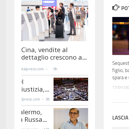
PO
Sequest
figlio, 
spara e 
17/01/2
LASCI