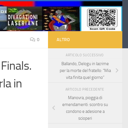
0
ALTRO
ARTICOLO SUCCESSIVO
Finals.
Ballando, Delogu in lacrime
per la morte del fratello: “Mia
vita finita quel giorno”
la in
ARTICOLO PRECEDENTE
Manovra, pioggia di
emendamenti: scontro su
condono e adesione a
scioperi