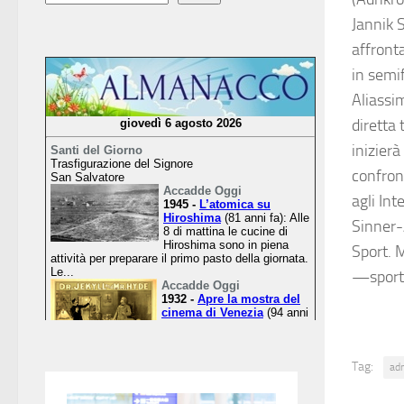
Jannik 
affronta
in semi
Aliassi
diretta 
inizierà
confron
agli Int
Sinner-A
Sport. 
—sport
Tag:
ad