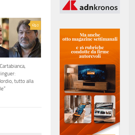
0
Cartabianca,
linguer:
rdio, tutto alla
le”