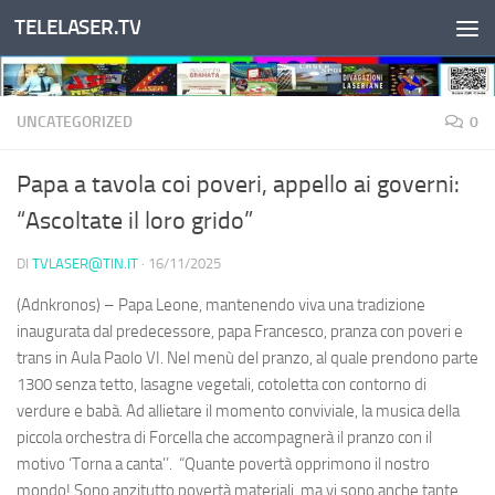
TELELASER.TV
Salta al contenuto
UNCATEGORIZED
0
Papa a tavola coi poveri, appello ai governi:
“Ascoltate il loro grido”
DI
TVLASER@TIN.IT
·
16/11/2025
(Adnkronos) – Papa Leone, mantenendo viva una tradizione
inaugurata dal predecessore, papa Francesco, pranza con poveri e
trans in Aula Paolo VI. Nel menù del pranzo, al quale prendono parte
1300 senza tetto, lasagne vegetali, cotoletta con contorno di
verdure e babà. Ad allietare il momento conviviale, la musica della
piccola orchestra di Forcella che accompagnerà il pranzo con il
motivo ‘Torna a canta’’. “Quante povertà opprimono il nostro
mondo! Sono anzitutto povertà materiali, ma vi sono anche tante