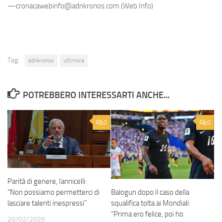
—cronacawebinfo@adnkronos.com (Web Info)
Tag:
adnkronos
ultimora
POTREBBERO INTERESSARTI ANCHE...
0
0
Parità di genere, Iannicelli:
“Non possiamo permetterci di
Balogun dopo il caso della
lasciare talenti inespressi”
squalifica tolta ai Mondiali:
“Prima ero felice, poi ho
20/02/2026