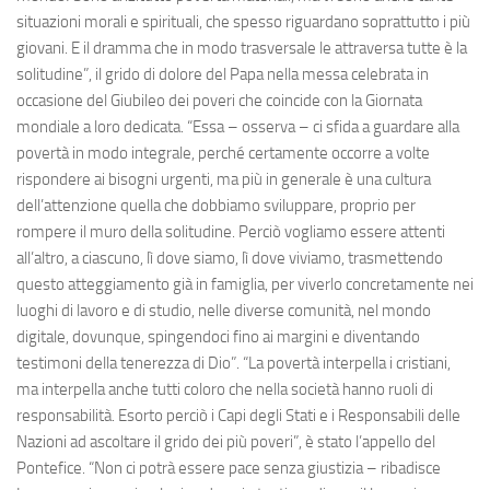
situazioni morali e spirituali, che spesso riguardano soprattutto i più
giovani. E il dramma che in modo trasversale le attraversa tutte è la
solitudine”, il grido di dolore del Papa nella messa celebrata in
occasione del Giubileo dei poveri che coincide con la Giornata
mondiale a loro dedicata. “Essa – osserva – ci sfida a guardare alla
povertà in modo integrale, perché certamente occorre a volte
rispondere ai bisogni urgenti, ma più in generale è una cultura
dell’attenzione quella che dobbiamo sviluppare, proprio per
rompere il muro della solitudine. Perciò vogliamo essere attenti
all’altro, a ciascuno, lì dove siamo, lì dove viviamo, trasmettendo
questo atteggiamento già in famiglia, per viverlo concretamente nei
luoghi di lavoro e di studio, nelle diverse comunità, nel mondo
digitale, dovunque, spingendoci fino ai margini e diventando
testimoni della tenerezza di Dio”. “La povertà interpella i cristiani,
ma interpella anche tutti coloro che nella società hanno ruoli di
responsabilità. Esorto perciò i Capi degli Stati e i Responsabili delle
Nazioni ad ascoltare il grido dei più poveri”, è stato l’appello del
Pontefice. “Non ci potrà essere pace senza giustizia – ribadisce