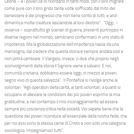
Leone – e i poveri ce lo ricordano in tanti modi, con il loro migrare
come pure con il loro grido tante volte soffocato dal mito del
benessere e del progresso che non tiene conto di tutti, e anzi
dimentica molte creature lasciandole al loro destino”. “Oggi, –
osserva – soprattutto gli scenari di guerra, presenti purtroppo in
diverse regioni nel mondo, sembrano confermarci in uno stato di
impotenza. Ma la globalizzazione dell’impotenza nasce da una
menzogna, dal credere che questa storia è sempre andata così e
non potrà cambiare. Il Vangelo, invece, ci dice che proprio negli
sconvolgimenti della storia il Signore viene a salvarci. E noi,
comunità cristiana, dobbiamo essere oggi, in mezzo ai poveri,
segno vivo di questa salvezza”. Il Pontefice si rivolge anche ai
volontari: “Agli operatori della carità, ai tanti volontari, a quanti si
occupano di alleviare le condizioni dei più poveri esprimo la mia
gratitudine, e nel contempo il mio incoraggiamento ad essere
sempre più coscienza critica nella società. Voi sapete bene che la
questione dei poveri riconduce all’essenziale della nostra fede, che
per noi essi sono la stessa carne di Cristo e non solo una categoria
sociologica. Impegniamoci tutti”.