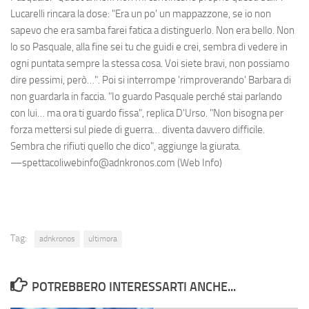
Lucarelli rincara la dose: "Era un po' un mappazzone, se io non
sapevo che era samba farei fatica a distinguerlo. Non era bello. Non
lo so Pasquale, alla fine sei tu che guidi e crei, sembra di vedere in
ogni puntata sempre la stessa cosa. Voi siete bravi, non possiamo
dire pessimi, però…". Poi si interrompe 'rimproverando' Barbara di
non guardarla in faccia. "Io guardo Pasquale perché stai parlando
con lui… ma ora ti guardo fissa", replica D'Urso. "Non bisogna per
forza mettersi sul piede di guerra… diventa davvero difficile.
Sembra che rifiuti quello che dico", aggiunge la giurata.
—spettacoliwebinfo@adnkronos.com (Web Info)
Tag:
adnkronos
ultimora
POTREBBERO INTERESSARTI ANCHE...