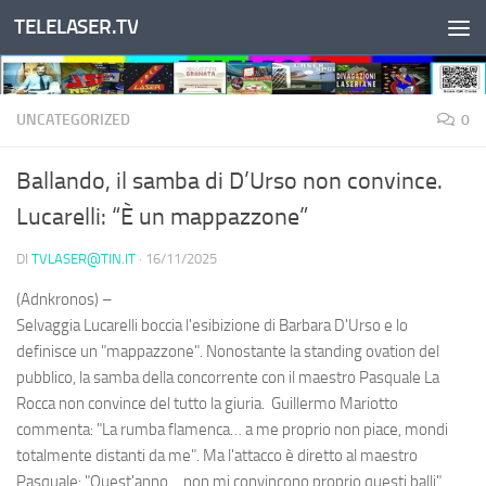
TELELASER.TV
Salta al contenuto
UNCATEGORIZED
0
Ballando, il samba di D’Urso non convince.
Lucarelli: “È un mappazzone”
DI
TVLASER@TIN.IT
·
16/11/2025
(Adnkronos) –
Selvaggia Lucarelli boccia l'esibizione di Barbara D'Urso e lo
definisce un "mappazzone". Nonostante la standing ovation del
pubblico, la samba della concorrente con il maestro Pasquale La
Rocca non convince del tutto la giuria. Guillermo Mariotto
commenta: "La rumba flamenca… a me proprio non piace, mondi
totalmente distanti da me". Ma l'attacco è diretto al maestro
Pasquale: "Quest'anno… non mi convincono proprio questi balli".