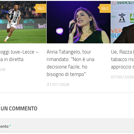
0
0
 oggi Juve-Lecce –
Anna Tatangelo, tour
Ue, Razza (
ta in diretta
rimandato: “Non è una
tabacco ris
decisione facile, ho
approccio s
026
bisogno di tempo”
07/05/2026
31/01/2026
A UN COMMENTO
ento
*