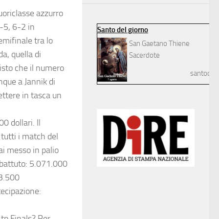
fuoriclasse azzurro
-5, 6-2 in
Santo del giorno
emifinale tra lo
San Gaetano Thiene
a, quella di
Sacerdote
isto che il numero
santodelg
que a Jannik di
ettere in tasca un
 dollari. Il
utti i match del
mai messo in palio
mbattuto: 5.071.000
83.500
tecipazione:
Atp Finals? Per