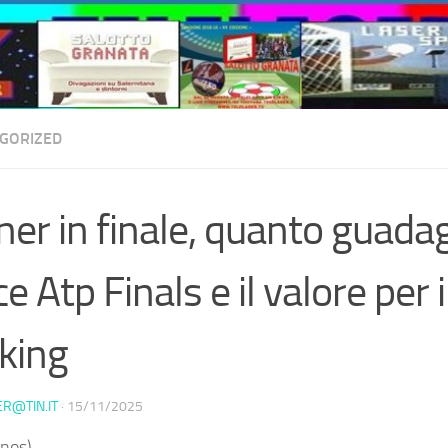
GORIZED
ner in finale, quanto guada
ce Atp Finals e il valore per i
king
ER@TIN.IT
·
15/11/2025
nos) –