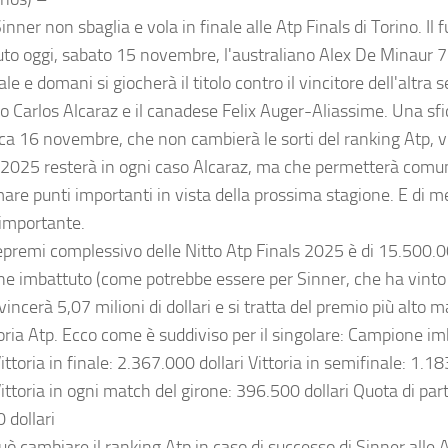
inner non sbaglia e vola in finale alle Atp Finals di Torino. Il 
uto oggi, sabato 15 novembre, l'australiano Alex De Minaur 7
le e domani si giocherà il titolo contro il vincitore dell'altra s
o Carlos Alcaraz e il canadese Felix Auger-Aliassime. Una sfid
a 16 novembre, che non cambierà le sorti del ranking Atp, v
 2025 resterà in ogni caso Alcaraz, ma che permetterà comun
are punti importanti in vista della prossima stagione. E di m
 importante.
epremi complessivo delle Nitto Atp Finals 2025 è di 15.500.000
e imbattuto (come potrebbe essere per Sinner, che ha vinto t
vincerà 5,07 milioni di dollari e si tratta del premio più alto 
toria Atp. Ecco come è suddiviso per il singolare: Campione i
Vittoria in finale: 2.367.000 dollari Vittoria in semifinale: 1.1
Vittoria in ogni match del girone: 396.500 dollari Quota di par
 dollari
ò cambiare il ranking Atp in caso di successo di Sinner alle 