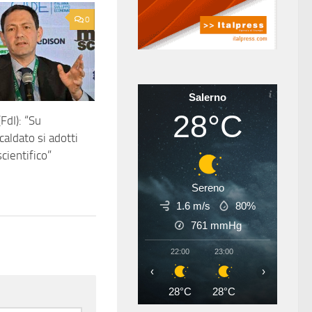
0
Salerno
28°C
FdI): “Su
caldato si adotti
cientifico”
Sereno
1.6 m/s
80%
761
mmHg
22:00
23:00
00:00
01
‹
›
28°C
28°C
27°C
27