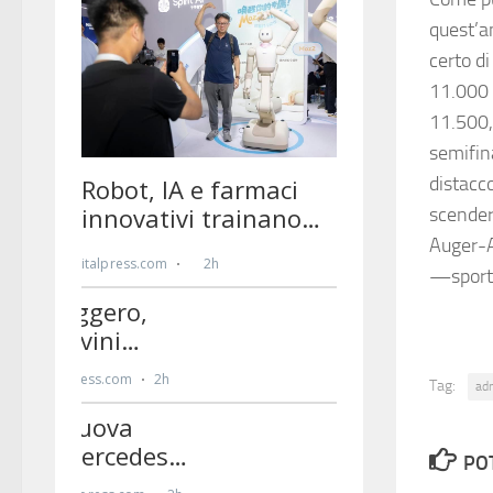
quest’a
certo d
11.000 d
11.500,
semifina
distacco
scender
Auger-A
—sport
Tag:
ad
PO