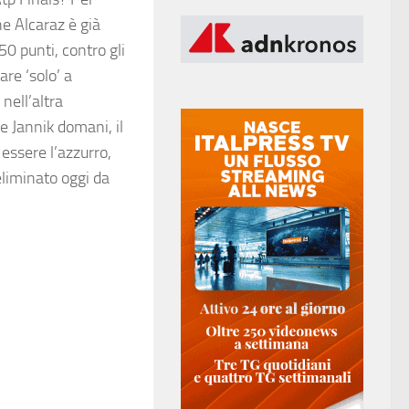
e Alcaraz è già
0 punti, contro gli
are ‘solo’ a
nell’altra
re Jannik domani, il
essere l’azzurro,
eliminato oggi da