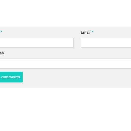
e
*
Email
*
web