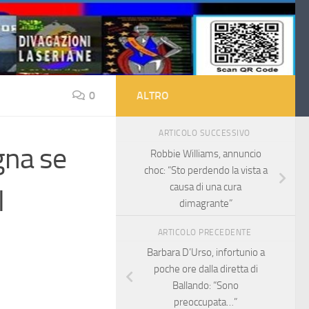
0
ALTRO
ARTICOLO SUCCESSIVO
gna se
Robbie Williams, annuncio
choc: “Sto perdendo la vista a
causa di una cura
l
dimagrante”
ARTICOLO PRECEDENTE
Barbara D’Urso, infortunio a
poche ore dalla diretta di
Ballando: “Sono
preoccupata…”