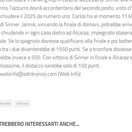
nno, l’azzurro dovrà accontentarsi del secondo posto, visto ch
i chiudere il 2025 da numero uno. Carlos ha al momento 11.65
i Sinner. Jannik, vincendo la finale di domani, potrebbe arriv
 chiudendo in ogni caso dietro ad Alcaraz, impegnato stasera 
le. Se lo spagnolo dovesse qualificarsi alla finale e poi batte
 tra i due diventerebbe di 1550 punti. Se a trionfare dovesse 
ebbe invece a 550. Con vittoria di Sinner in finale e Alcaraz 
liassime, il distacco sarebbe solo di 150 punti.
webinfo@adnkronos.com (Web Info)
nkronos
ultimora
TREBBERO INTERESSARTI ANCHE...