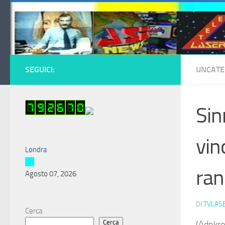
Salta al contenuto
SEGUICI:
UNCATE
Sin
vin
Londra
ran
Agosto 07, 2026
DI
TVLAS
Cerca
Cerca
(Adnkro