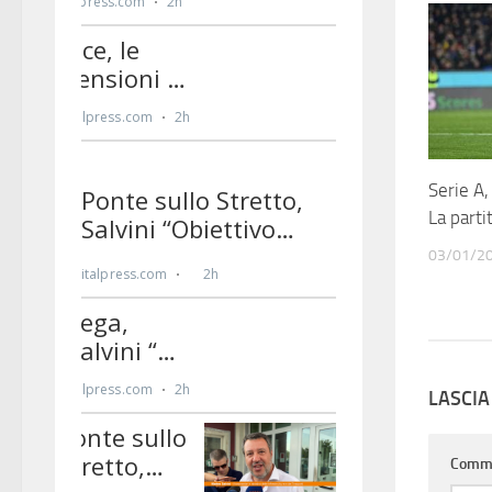
Serie A,
La parti
03/01/2
LASCI
Comm