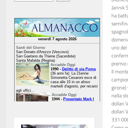
Jannik S
ha batt
semifina
spagnol
domenic
uno del
conferm
premio
Il mont
campion
girone) 
nella s
dollari 
dollari 
331.000
Come pu