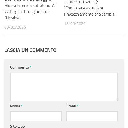
Tomassini (Age-It):
Mosca la parata sottotono. Al
“Continuare a studiare
via tregua di tre giorni con
l’invecchiamento che cambia”
l’Ucraina
18/06/2026
09/05/2026
LASCIA UN COMMENTO
Commento
*
Nome
*
Email
*
Sito web