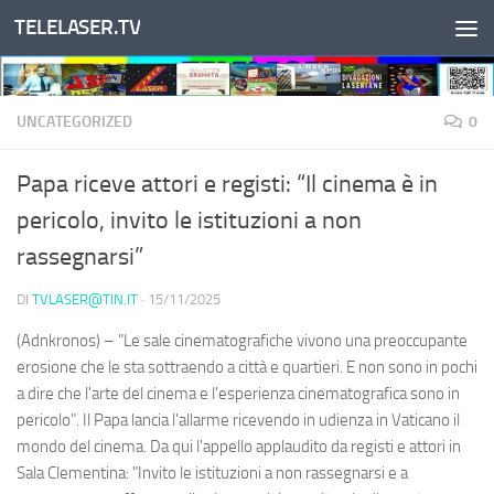
TELELASER.TV
Salta al contenuto
UNCATEGORIZED
0
Papa riceve attori e registi: “Il cinema è in
pericolo, invito le istituzioni a non
rassegnarsi”
DI
TVLASER@TIN.IT
·
15/11/2025
(Adnkronos) – "Le sale cinematografiche vivono una preoccupante
erosione che le sta sottraendo a città e quartieri. E non sono in pochi
a dire che l'arte del cinema e l'esperienza cinematografica sono in
pericolo". Il Papa lancia l'allarme ricevendo in udienza in Vaticano il
mondo del cinema. Da qui l'appello applaudito da registi e attori in
Sala Clementina: "Invito le istituzioni a non rassegnarsi e a