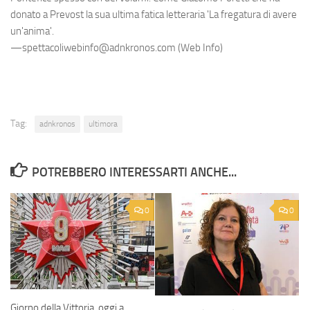
donato a Prevost la sua ultima fatica letteraria 'La fregatura di avere
un'anima'.
—spettacoliwebinfo@adnkronos.com (Web Info)
Tag:
adnkronos
ultimora
POTREBBERO INTERESSARTI ANCHE...
0
0
Giorno della Vittoria, oggi a