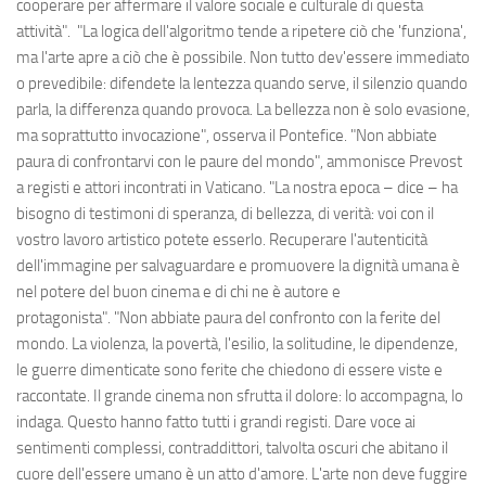
cooperare per affermare il valore sociale e culturale di questa
attività". "La logica dell'algoritmo tende a ripetere ciò che 'funziona',
ma l'arte apre a ciò che è possibile. Non tutto dev'essere immediato
o prevedibile: difendete la lentezza quando serve, il silenzio quando
parla, la differenza quando provoca. La bellezza non è solo evasione,
ma soprattutto invocazione", osserva il Pontefice. "Non abbiate
paura di confrontarvi con le paure del mondo", ammonisce Prevost
a registi e attori incontrati in Vaticano. "La nostra epoca – dice – ha
bisogno di testimoni di speranza, di bellezza, di verità: voi con il
vostro lavoro artistico potete esserlo. Recuperare l'autenticità
dell'immagine per salvaguardare e promuovere la dignità umana è
nel potere del buon cinema e di chi ne è autore e
protagonista". "Non abbiate paura del confronto con la ferite del
mondo. La violenza, la povertà, l'esilio, la solitudine, le dipendenze,
le guerre dimenticate sono ferite che chiedono di essere viste e
raccontate. Il grande cinema non sfrutta il dolore: lo accompagna, lo
indaga. Questo hanno fatto tutti i grandi registi. Dare voce ai
sentimenti complessi, contraddittori, talvolta oscuri che abitano il
cuore dell'essere umano è un atto d'amore. L'arte non deve fuggire