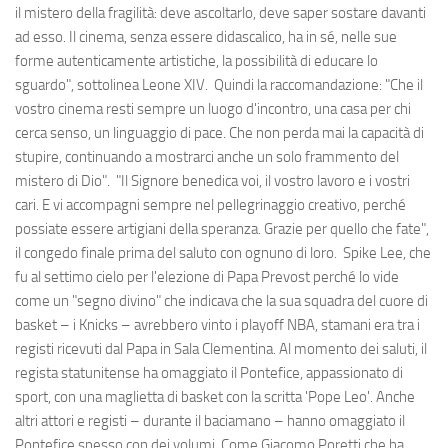
il mistero della fragilità: deve ascoltarlo, deve saper sostare davanti
ad esso. Il cinema, senza essere didascalico, ha in sé, nelle sue
forme autenticamente artistiche, la possibilità di educare lo
sguardo", sottolinea Leone XIV. Quindi la raccomandazione: "Che il
vostro cinema resti sempre un luogo d'incontro, una casa per chi
cerca senso, un linguaggio di pace. Che non perda mai la capacità di
stupire, continuando a mostrarci anche un solo frammento del
mistero di Dio". "Il Signore benedica voi, il vostro lavoro e i vostri
cari. E vi accompagni sempre nel pellegrinaggio creativo, perché
possiate essere artigiani della speranza. Grazie per quello che fate",
il congedo finale prima del saluto con ognuno di loro. Spike Lee, che
fu al settimo cielo per l'elezione di Papa Prevost perché lo vide
come un "segno divino" che indicava che la sua squadra del cuore di
basket – i Knicks – avrebbero vinto i playoff NBA, stamani era tra i
registi ricevuti dal Papa in Sala Clementina. Al momento dei saluti, il
regista statunitense ha omaggiato il Pontefice, appassionato di
sport, con una maglietta di basket con la scritta 'Pope Leo'. Anche
altri attori e registi – durante il baciamano – hanno omaggiato il
Pontefice spesso con dei volumi. Come Giacomo Poretti che ha