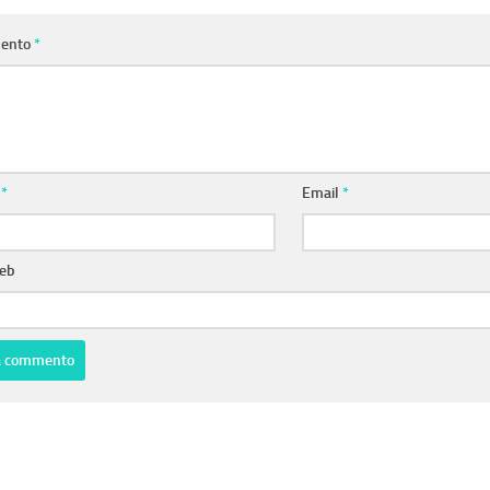
ento
*
e
*
Email
*
web