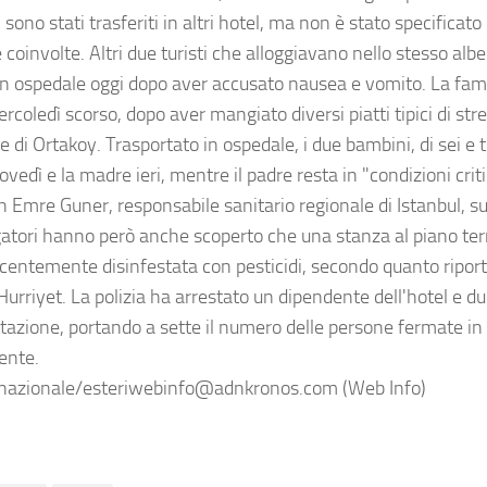
, sono stati trasferiti in altri hotel, ma non è stato specificato
coinvolte. Altri due turisti che alloggiavano nello stesso alb
 in ospedale oggi dopo aver accusato nausea e vomito. La famig
coledì scorso, dopo aver mangiato diversi piatti tipici di str
e di Ortakoy. Trasportato in ospedale, i due bambini, di sei e 
ovedì e la madre ieri, mentre il padre resta in "condizioni crit
 Emre Guner, responsabile sanitario regionale di Istanbul, su 
gatori hanno però anche scoperto che una stanza al piano terr
ecentemente disinfestata con pesticidi, secondo quanto riport
Hurriyet. La polizia ha arrestato un dipendente dell'hotel e du
stazione, portando a sette il numero delle persone fermate in
dente.
nazionale/esteriwebinfo@adnkronos.com (Web Info)