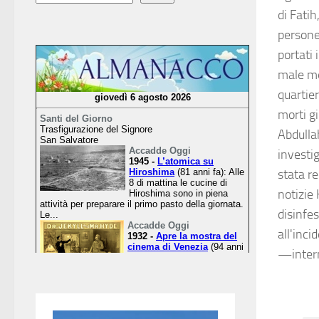
di Fatih
persone 
portati
male mer
quartier
morti gi
Abdullah
investi
stata r
notizie 
disinfe
all'inci
—inter