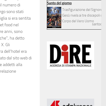
Santo del giorno
 il numero di
Trasfigurazione del Signore
ergo sono stati
Gesù rivela ai tre discepoli dilett
lia si era sentita
Corpo del Vero Uomo
santodelg
eet food nel
tre anni, sono
iche", ha detto
X. Gli
a dell'hotel era
ato dal sito web di
e addetti alla
 relazione