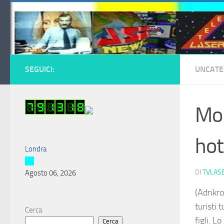
Salta al contenuto
SEGUICI:
UNCATE
Mor
hot
Londra
DI
TVLAS
Agosto 06, 2026
(Adnkron
turisti
Cerca
figli. L
Cerca