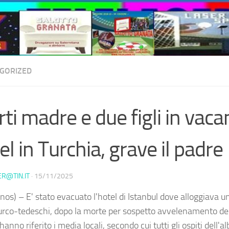
GORIZED
ti madre e due figli in vaca
el in Turchia, grave il padre
ER@TIN.IT
·
15/11/2025
os) – E' stato evacuato l'hotel di Istanbul dove alloggiava un
 turco-tedeschi, dopo la morte per sospetto avvelenamento de
o hanno riferito i media locali, secondo cui tutti gli ospiti dell'