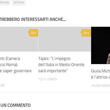
nkronos
ultimora
TREBBERO INTERESSARTI ANCHE...
0
0
anti (Camera
Tajani: “L’impegno
io Roma):
dell’Italia in Medio Oriente
le saper governare
sarà importante”
Giulia Mich
è l’attrice
12/11/2025
026
14/04/2026
A UN COMMENTO