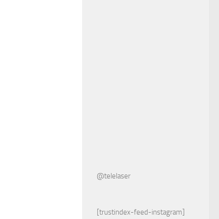
@telelaser
[trustindex-feed-instagram]