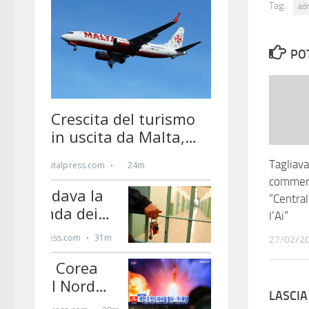
Tag:
ad
PO
Tagliav
commerc
“Centra
l’Ai”
27/02/2
LASCI