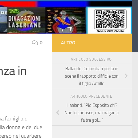
0
ALTRO
ARTICOLO SUCCESSIVO
nza in
Ballando, Colombari porta in
scena il rapporto difficile con
il figlio Achille
ARTICOLO PRECEDENTE
Haaland: “Pio Esposito chi?
Non lo conosco, ma magari ci
a famiglia di
fa tre gol…”
lla donna e dei due
albergo nel quartiere