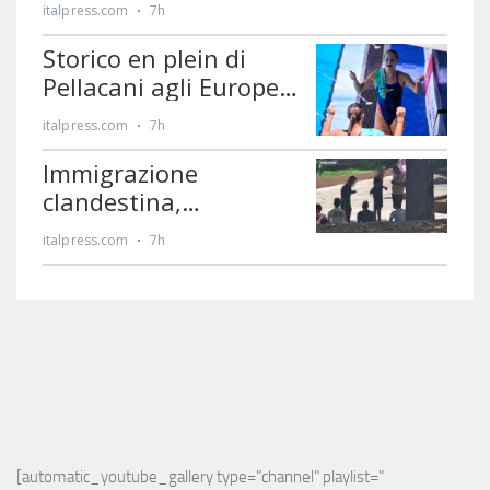
[automatic_youtube_gallery type="channel" playlist="