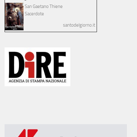
San Gaetano Thiene
Sacerdote
santodelgiorno.it