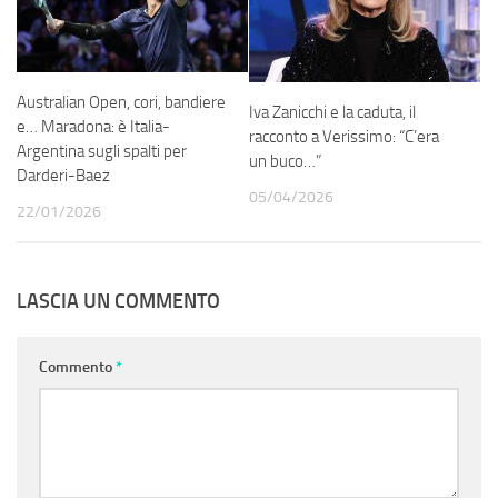
Australian Open, cori, bandiere
Iva Zanicchi e la caduta, il
e… Maradona: è Italia-
racconto a Verissimo: “C’era
Argentina sugli spalti per
un buco…”
Darderi-Baez
05/04/2026
22/01/2026
LASCIA UN COMMENTO
Commento
*