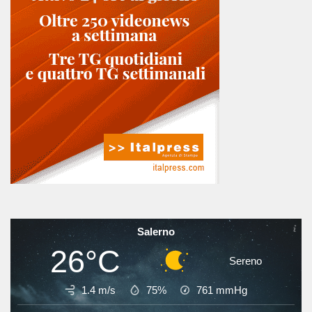
Salerno
26°C
Sereno
1.4 m/s
75%
761
mmHg