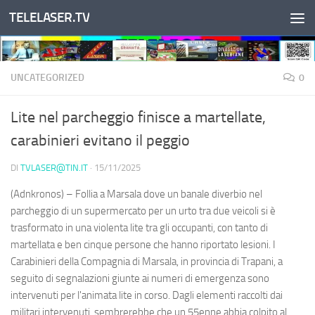
TELELASER.TV
Salta al contenuto
UNCATEGORIZED
0
Lite nel parcheggio finisce a martellate,
carabinieri evitano il peggio
DI
TVLASER@TIN.IT
·
15/11/2025
(Adnkronos) – Follia a Marsala dove un banale diverbio nel
parcheggio di un supermercato per un urto tra due veicoli si è
trasformato in una violenta lite tra gli occupanti, con tanto di
martellata e ben cinque persone che hanno riportato lesioni. I
Carabinieri della Compagnia di Marsala, in provincia di Trapani, a
seguito di segnalazioni giunte ai numeri di emergenza sono
intervenuti per l'animata lite in corso. Dagli elementi raccolti dai
militari intervenuti, sembrerebbe che un 55enne abbia colpito al