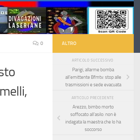
0
ALTRO
ARTICOLO SUCCESSIVO
sto
Parigi, allarme bomba
all’emittente Bfmtv: stop alle
trasmissioni e sede evacuata
melli,
ARTICOLO PRECEDENTE
Arezzo, bimbo morto
soffocato all’asilo: non è
indagata la maestra che lo ha
soccorso