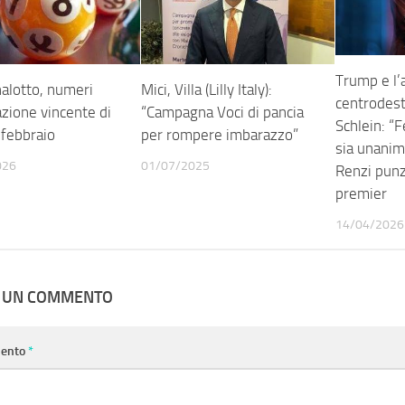
Trump e l’
alotto, numeri
Mici, Villa (Lilly Italy):
centrodest
zione vincente di
“Campagna Voci di pancia
Schlein: “
 febbraio
per rompere imbarazzo”
sia unanim
026
01/07/2025
Renzi punz
premier
14/04/2026
A UN COMMENTO
ento
*