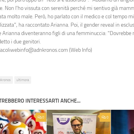
e. Non l'ho vissuta con serenità perché mi sentivo già mamm
ata molto male. Però, ho parlato con il medico e col tempo m
lizzata", ha raccontato Arianna. Poi, il gender reveal in esclu
e Arianna diventeranno figli di una femminuccia: "Dovrebbe n
etto i due genitori.
acoliwebinfo@adnkronos.com (Web Info)
nkronos
ultimora
TREBBERO INTERESSARTI ANCHE...
0
0