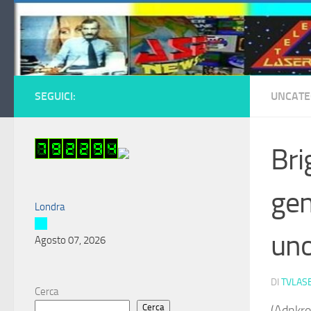
Salta al contenuto
SEGUICI:
UNCATE
Bri
gen
Londra
uno
Agosto 07, 2026
DI
TVLAS
Cerca
Cerca
(Adnkro