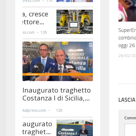
SuperEn
combina
oggi 26
26/02/2
LASCI
Comm