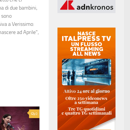
a di due bambini,
i sono
siva a Verissimo:
ascere ad Aprile",
0