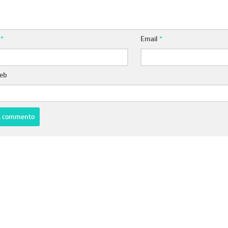
e
*
Email
*
web