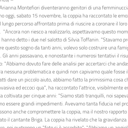
 Arianna Montefiori diventeranno genitori di una femminuccia
mo oggi, sabato 15 novembre, la coppia ha raccontato le emoz
l lungo percorso affrontato prima di riuscire a coronare il lor
i. "Ancora non riesco a realizzarlo, aspettavamo questo mo
 hanno detto i due nel salotto di Silvia Toffanin. "Stavamo p
re questo sogno da tanti anni, volevo solo costruire una famig
. Gli anni passavano, e nonostante i numerosi tentativi il ris
so: "Abbiamo dovuto fare delle analisi per accertarci che anda
ra nessuna problematica e quindi non capivamo quale fosse il
tti dare un piccolo aiuto, abbiamo fatto la primissima cosa ch
vasiva ed eccoci qua", ha raccontato l'attrice, visibilmente
a coltivata per cinque anni: "Siamo stati tranquilli, noi sap
o essere grandi impedimenti. Avevamo tanta fiducia nel pr
ssono anche compromettere la coppia, ma il nostro rapporto è
ato il cantante Briga. La coppia ha rivelato che la gravidanza
re, poi purtroppo un "feto si è assorbito": "Abbiamo un angiol