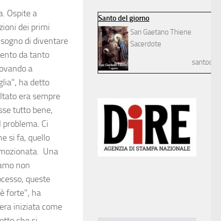
. Ospite a
Santo del giorno
ioni dei primi
San Gaetano Thiene
o sogno di diventare
Sacerdote
mento da tanto
santodelg
rovando a
lia", ha detto
ultato era sempre
sse tutto bene,
 problema. Ci
e si fa, quello
 emozionata. Una
evamo non
ocesso, queste
 forte", ha
 era iniziata come
etto che ci