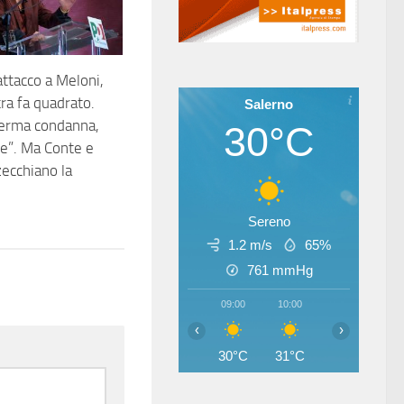
attacco a Meloni,
ra fa quadrato.
Salerno
Ferma condanna,
30°C
e”. Ma Conte e
ecchiano la
Sereno
1.2 m/s
65%
761
mmHg
09:00
10:00
11:00
12
‹
›
30°C
31°C
33°C
33