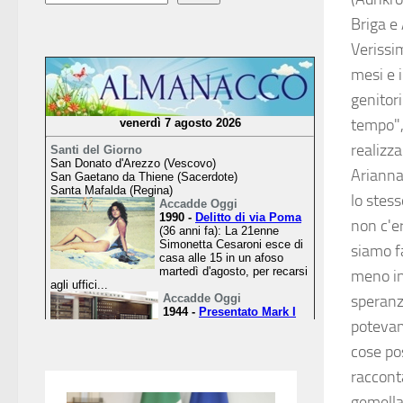
Briga e
Verissi
mesi e i
genitor
tempo",
realizza
Arianna
lo stes
non c'e
siamo fa
meno in
speranz
potevam
cose po
raccont
gemella