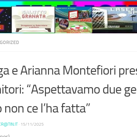
GORIZED
ga e Arianna Montefiori pre
itori: “Aspettavamo due ge
 non ce l’ha fatta”
ER@TIN.IT
·
15/11/2025
nos) –