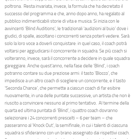
poltrona. Resta invariata, invece, la formula che ha decretato il
successo del programma e che, anno dopo anno, ha regalato al
pubblico indimenticabili storie di vita e musica. Si inizia con le
avvincenti ‘Blind Auditions’, le tradizionali ‘audizioni al buio’ dove i
giudici, di spalle, ascoltano i concorrenti senza poterli vedere. Sarà
solo la loro voce a doverli conquistare: in quel caso, il coach potrà
voltarsi per aggiudicarsi il concorrente in squadra. Se più coach si
volteranno, invece, sarà il concorrente a decidere in quale squadra
gareggiare. Anche quest’anno, nella fase delle ‘Blind’, i coach
potranno contare su due preziose armi: il tasto ‘Blocco’, che
impedisce a un altro coach di scegliere un concorrente, e il tasto
‘Seconda Chance’, che permette a ciascun coach di far esibire
nuovamente, in una delle puntate successive, un artista che non è
riuscito a convincere nessuno al primo tentativo. Al termine della
quarta ed ultima puntata di ‘Blind’, i quattro coach dovranno
selezionare i 24 concorrenti prescelti – 6 per team – che
passeranno al ‘Knock Out’, la semifinale, in cui i talenti di ciascuna
squadra si sfideranno con un brano assegnato dai rispettivi coach.