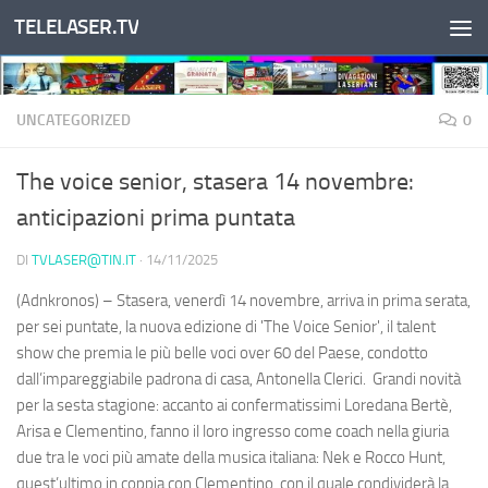
TELELASER.TV
Salta al contenuto
UNCATEGORIZED
0
The voice senior, stasera 14 novembre:
anticipazioni prima puntata
DI
TVLASER@TIN.IT
·
14/11/2025
(Adnkronos) – Stasera, venerdì 14 novembre, arriva in prima serata,
per sei puntate, la nuova edizione di 'The Voice Senior', il talent
show che premia le più belle voci over 60 del Paese, condotto
dall’impareggiabile padrona di casa, Antonella Clerici. Grandi novità
per la sesta stagione: accanto ai confermatissimi Loredana Bertè,
Arisa e Clementino, fanno il loro ingresso come coach nella giuria
due tra le voci più amate della musica italiana: Nek e Rocco Hunt,
quest’ultimo in coppia con Clementino, con il quale condividerà la