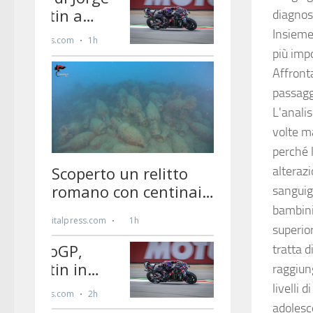
diagnosi
Insieme
più impo
Affront
passagg
L'anali
volte m
perché l
alterazi
sanguign
bambini 
superior
tratta 
raggiung
livelli
adolesce