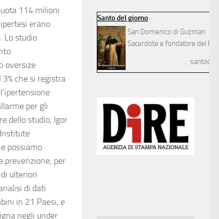
quota 114 milioni
Santo del giorno
 ipertesi erano
San Domenico di Guzman
. Lo studio
Sacerdote e fondatore dei Pre
nto
santodelg
ti oversize
 3% che si registra
l'ipertensione
llarme per gli
e dello studio, Igor
Institute
che possiamo
 e prevenzione, per
di ulteriori
nalisi di dati
ini in 21 Paesi, e
igna negli under