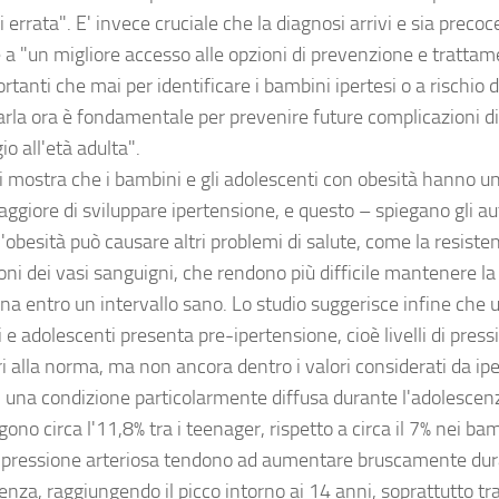
 errata". E' invece cruciale che la diagnosi arrivi e sia precoc
 a "un migliore accesso alle opzioni di prevenzione e trattam
rtanti che mai per identificare i bambini ipertesi o a rischio d
arla ora è fondamentale per prevenire future complicazioni di 
io all'età adulta".
si mostra che i bambini e gli adolescenti con obesità hanno un
aggiore di sviluppare ipertensione, e questo – spiegano gli au
'obesità può causare altri problemi di salute, come la resisten
oni dei vasi sanguigni, che rendono più difficile mantenere l
a entro un intervallo sano. Lo studio suggerisce infine che u
e adolescenti presenta pre-ipertensione, cioè livelli di press
i alla norma, ma non ancora dentro i valori considerati da ip
di una condizione particolarmente diffusa durante l'adolescen
ono circa l'11,8% tra i teenager, rispetto a circa il 7% nei bamb
 di pressione arteriosa tendono ad aumentare bruscamente dur
nza, raggiungendo il picco intorno ai 14 anni, soprattutto tra