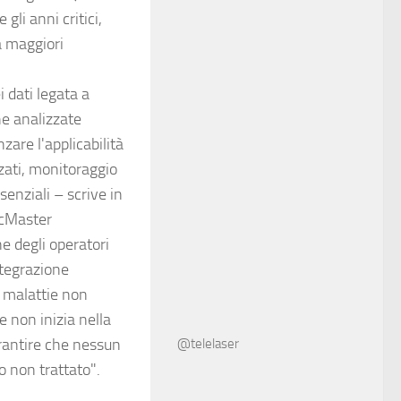
li anni critici,
a maggiori
ei dati legata a
he analizzate
zare l'applicabilità
zzati, monitoraggio
enziali – scrive in
McMaster
e degli operatori
ntegrazione
e malattie non
e non inizia nella
arantire che nessun
@telelaser
 o non trattato".