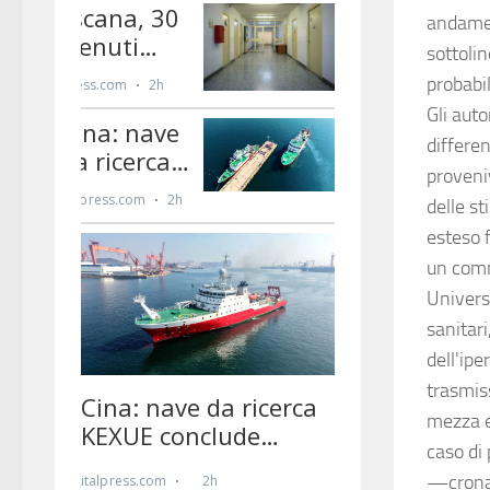
andamen
sottoli
probabi
Gli auto
differen
proveniv
delle st
esteso f
un comm
Univers
sanitari
dell'ipe
trasmiss
mezza e
caso di 
—crona