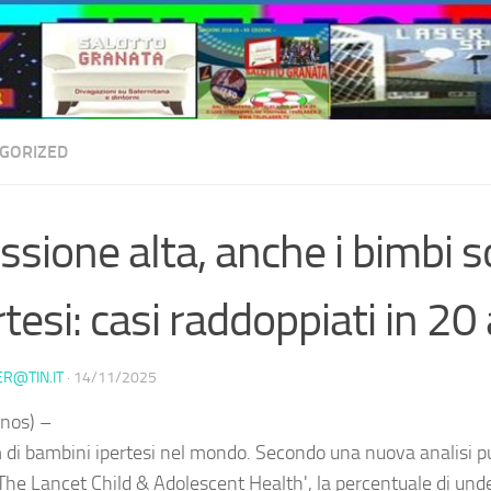
GORIZED
ssione alta, anche i bimbi 
rtesi: casi raddoppiati in 20
ER@TIN.IT
·
14/11/2025
nos) –
 di bambini ipertesi nel mondo. Secondo una nuova analisi pu
 'The Lancet Child & Adolescent Health', la percentuale di und