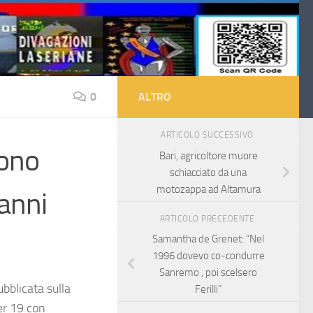
0
ALTRO
ARTICOLO SUCCESSIVO
sono
Bari, agricoltore muore
schiacciato da una
motozappa ad Altamura
 anni
ARTICOLO PRECEDENTE
Samantha de Grenet: “Nel
1996 dovevo co-condurre
Sanremo , poi scelsero
bblicata sulla
Ferilli”
er 19 con