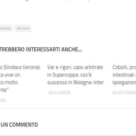
nkronos
ultimora
TREBBERO INTERESSARTI ANCHE...
 (Sindaco Verona):
0
Var e rigori, caos arbitrale
0
Cobolli, p
ca vive un
in Supercoppa: cos’è
intestinali
o molto
successo in Bologna-Inter
spiegazion
nte”
19/12/2025
04/07/2026
026
A UN COMMENTO