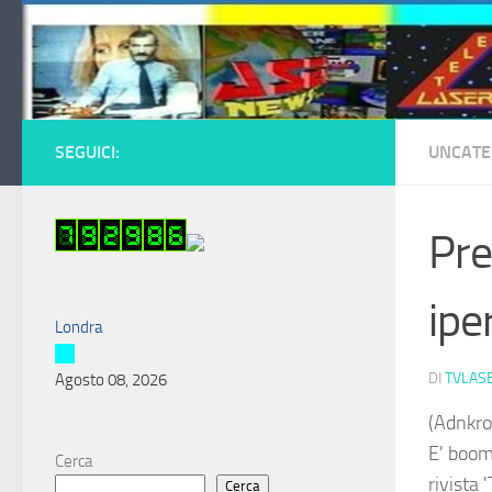
Salta al contenuto
SEGUICI:
UNCATE
Pre
ipe
Londra
DI
TVLAS
Agosto 08, 2026
(Adnkro
E' boom
Cerca
rivista
Cerca