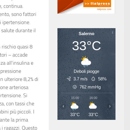
e, continua.
ento, sono fattori
i ipertensione.
salute durante il
Salerno
33°C
 rischio quasi 8
tori – accade
za all'insulina e
a pressione
Deboli piogge
n ulteriore 8,2% di
3.7 m/s
58%
ione arteriosa
762
mmHg
ertensione. Si
15:00
16:00
17:00
18
za, con tassi che
‹
›
ini più piccoli. I
33°C
33°C
34°C
34
ante la prima
 i ragazzi. Questo