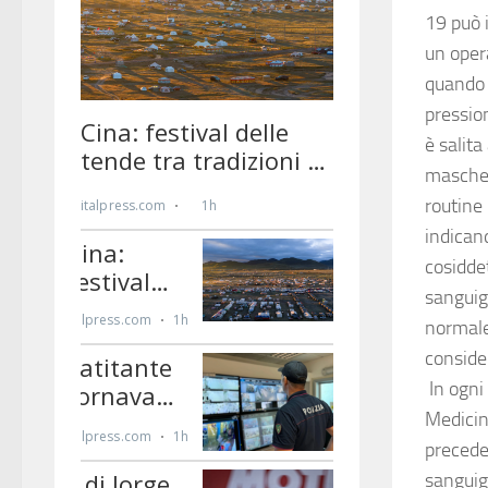
19 può 
un opera
quando 
pressio
è salita
mascher
routine 
indican
cosidde
sanguig
normale
conside
In ogni
Medicin
precede
sanguig