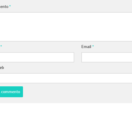
ento
*
e
*
Email
*
web