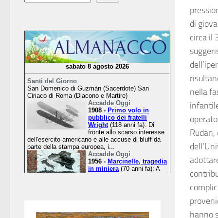
pression
di giov
circa il
suggeri
dell'ipe
risultan
nella f
infanti
operator
Rudan, 
dell'Un
adottar
contribu
complica
proveni
hanno s