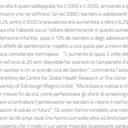
e alta è quasi raddoppiata tra il 2000 e il 2020, arrivando a 
anissimi che ne soffrono. Se nel 2000 i bambini e adolescenti
 3,2%, entro il 2020 la prevalenza era aumentata a oltre il 6,2%
sce che l'obesità sia un fattore determinante in questo aume
rtensione infantile: quasi il 19% dei bambini e degli adolescen
o affetti da ipertensione, rispetto a una quota pari a meno del
ascia considerata normopeso. "L'aumento di quasi 2 volte del
le nell'arco di 20 anni dovrebbe far suonare un campanello d'a
i sanitari e chi si prende cura dei bambini", commenta l'autor
direttore del Centre for Global Health Research al The Usher 
iversity of Edinburgh (Regno Unito). "Ma la buona notizia è 
e misure fin da ora, come perfezionare gli sforzi di screening
ire a controllare l'ipertensione nei bambini e ridurre il rischio 
zioni di salute in futuro". Gli autori hanno condotto una meta
enti da 96 ampi studi che hanno coinvolto oltre 443mila bamb
coperto che il modo in cui viene misurata la pressione sangu