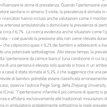
influenzare le stime di prevalenza. Quando l'ipertensione vi
tore sanitario in almeno 3 visite, la prevalenza è stimata in c
i ricercatori hanno incluso anche valutazioni come il monitor
ne arteriosa ambulatoriale o domiciliare la prevalenza di ipe
 a circa il 6,7%. La ricerca evidenzia anche situazioni come l'
ata – cioè quando la pressione alta non viene rilevata durante
– che colpiscono quasi il 9,2% dei bambini e adolescenti a live
do una potenziale sottodiagnosi. Allo stesso tempo, la preval
tta 'ipertensione da camice bianco' (una condizione in cui la 
na di una persona è elevata solo quando si trova in un ambi
 a casa) è stata stimata al 5,2%, il che suggerisce che una p
revole di bambini potrebbe essere classificata erroneamente
 caso, osserva l'autrice Peige Song, della Zhejiang University
e (Cina), "l'ipertensione infantile è più comune di quanto si 
nza e affidarsi esclusivamente alle tradizionali misurazioni d
na in ambulatorio probabilmente sottostima la reale prevale