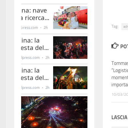
Tag:
ad
PO
Tommasi
“Logisti
moment
importa
10/03/2
LASCI