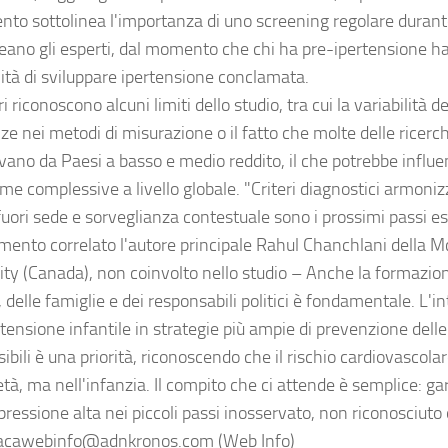
to sottolinea l'importanza di uno screening regolare durante g
neano gli esperti, dal momento che chi ha pre-ipertensione h
lità di sviluppare ipertensione conclamata.
ri riconoscono alcuni limiti dello studio, tra cui la variabilità d
ze nei metodi di misurazione o il fatto che molte delle ricerc
ano da Paesi a basso e medio reddito, il che potrebbe influen
ime complessive a livello globale. "Criteri diagnostici armoni
uori sede e sorveglianza contestuale sono i prossimi passi ess
ento correlato l'autore principale Rahul Chanchlani della 
ity (Canada), non coinvolto nello studio – Anche la formazion
, delle famiglie e dei responsabili politici è fondamentale. L'i
rtensione infantile in strategie più ampie di prevenzione dell
ibili è una priorità, riconoscendo che il rischio cardiovascolar
tà, ma nell'infanzia. Il compito che ci attende è semplice: g
pressione alta nei piccoli passi inosservato, non riconosciuto
cawebinfo@adnkronos.com (Web Info)