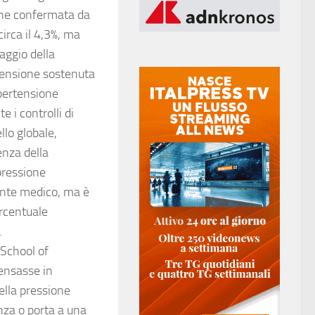
ene confermata da
irca il 4,3%, ma
aggio della
rtensione sostenuta
ipertensione
 i controlli di
llo globale,
enza della
pressione
ente medico, ma è
ercentuale
.
 School of
pensasse in
ella pressione
nza o porta a una