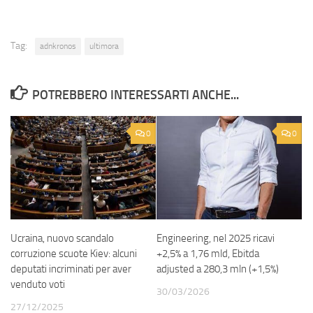
Tag:
adnkronos
ultimora
POTREBBERO INTERESSARTI ANCHE...
0
0
Ucraina, nuovo scandalo
Engineering, nel 2025 ricavi
corruzione scuote Kiev: alcuni
+2,5% a 1,76 mld, Ebitda
deputati incriminati per aver
adjusted a 280,3 mln (+1,5%)
venduto voti
30/03/2026
27/12/2025