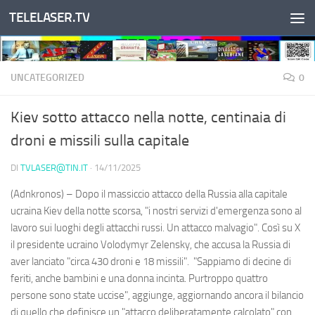
TELELASER.TV
Salta al contenuto
UNCATEGORIZED
0
Kiev sotto attacco nella notte, centinaia di
droni e missili sulla capitale
DI
TVLASER@TIN.IT
·
14/11/2025
(Adnkronos) – Dopo il massiccio attacco della Russia alla capitale
ucraina Kiev della notte scorsa, "i nostri servizi d'emergenza sono al
lavoro sui luoghi degli attacchi russi. Un attacco malvagio". Così su X
il presidente ucraino Volodymyr Zelensky, che accusa la Russia di
aver lanciato "circa 430 droni e 18 missili". "Sappiamo di decine di
feriti, anche bambini e una donna incinta. Purtroppo quattro
persone sono state uccise", aggiunge, aggiornando ancora il bilancio
di quello che definisce un "attacco deliberatamente calcolato" con