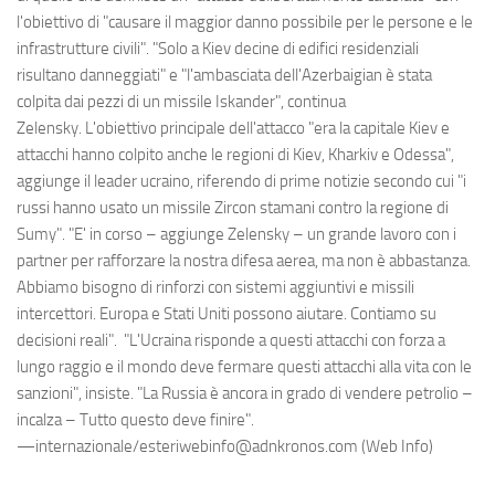
l'obiettivo di "causare il maggior danno possibile per le persone e le
infrastrutture civili". "Solo a Kiev decine di edifici residenziali
risultano danneggiati" e "l'ambasciata dell'Azerbaigian è stata
colpita dai pezzi di un missile Iskander", continua
Zelensky. L'obiettivo principale dell'attacco "era la capitale Kiev e
attacchi hanno colpito anche le regioni di Kiev, Kharkiv e Odessa",
aggiunge il leader ucraino, riferendo di prime notizie secondo cui "i
russi hanno usato un missile Zircon stamani contro la regione di
Sumy". "E' in corso – aggiunge Zelensky – un grande lavoro con i
partner per rafforzare la nostra difesa aerea, ma non è abbastanza.
Abbiamo bisogno di rinforzi con sistemi aggiuntivi e missili
intercettori. Europa e Stati Uniti possono aiutare. Contiamo su
decisioni reali". "L'Ucraina risponde a questi attacchi con forza a
lungo raggio e il mondo deve fermare questi attacchi alla vita con le
sanzioni", insiste. "La Russia è ancora in grado di vendere petrolio –
incalza – Tutto questo deve finire".
—internazionale/esteriwebinfo@adnkronos.com (Web Info)