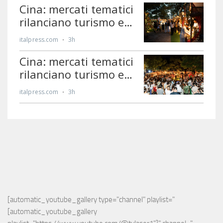
[automatic_youtube_gallery type="channel" playlist="
[automatic_youtube_gallery 