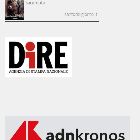
Sacerdote
santodelgiorno.it