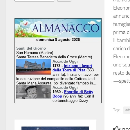
Eleonora
annuncia
famigli
prima di
Il bamb
carico 
Eleonora
uno squa
resto de
—spett
Tag:
ad