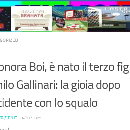
GORIZED
onora Boi, è nato il terzo fig
ilo Gallinari: la gioia dopo
ncidente con lo squalo
ER@TIN.IT
·
14/11/2025
nos) –