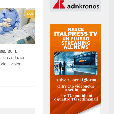
0
nas, ‘sulla
accomandazioni
do e visione’