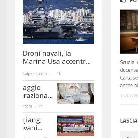
PO
Scuola: 
docente
Carta se
anche a
11/02/2
LASCI