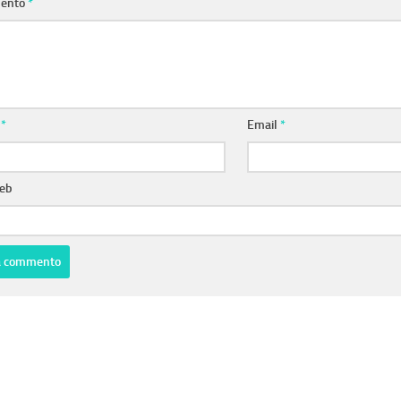
ento
*
e
*
Email
*
web