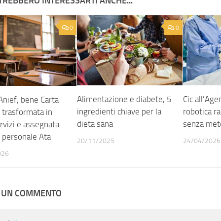
TREBBERO INTERESSARTI ANCHE...
0
0
Alimentazione e diabete, 5
Cic all’Age
Anief, bene Carta
ingredienti chiave per la
robotica r
 trasformata in
dieta sana
senza meto
rvizi e assegnata
l personale Ata
20/11/2025
24/04/2026
026
A UN COMMENTO