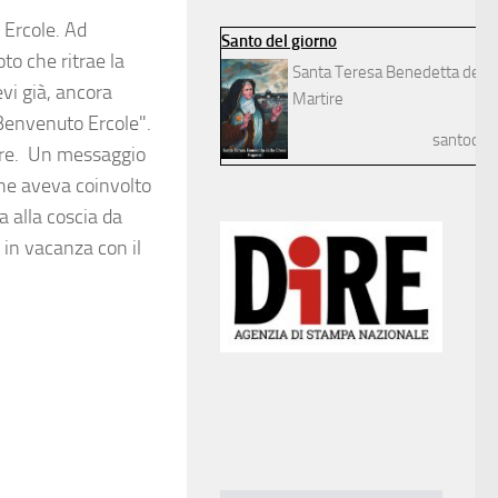
, Ercole. Ad
Santo del giorno
to che ritrae la
Santa Teresa Benedetta della
vi già, ancora
Martire
 Benvenuto Ercole".
santodelg
mbre. Un messaggio
che aveva coinvolto
a alla coscia da
 in vacanza con il