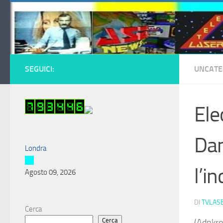
Salta al contenuto
SEGUICI:
UNCATE
Ele
Dan
Londra
l’i
Agosto 09, 2026
DI
TVLAS
Cerca
Cerca
(Adnkro