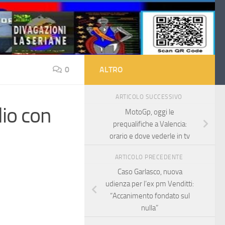
0
ALTRO
ARTICOLO SUCCESSIVO
lio con
MotoGp, oggi le
prequalifiche a Valencia:
orario e dove vederle in tv
ARTICOLO PRECEDENTE
Caso Garlasco, nuova
udienza per l’ex pm Venditti:
“Accanimento fondato sul
nulla”