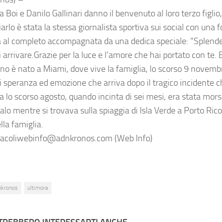
 Boi e Danilo Gallinari danno il benvenuto al loro terzo figlio
rlo è stata la stessa giornalista sportiva sui social con una fo
a al completo accompagnata da una dedica speciale: "Splende
 arrivare.Grazie per la luce e l’amore che hai portato con te.
ino è nato a Miami, dove vive la famiglia, lo scorso 9 nove
di speranza ed emozione che arriva dopo il tragico incidente 
 lo scorso agosto, quando incinta di sei mesi, era stata mors
lo mentre si trovava sulla spiaggia di Isla Verde a Porto Rico
lla famiglia.
acoliwebinfo@adnkronos.com (Web Info)
nkronos
ultimora