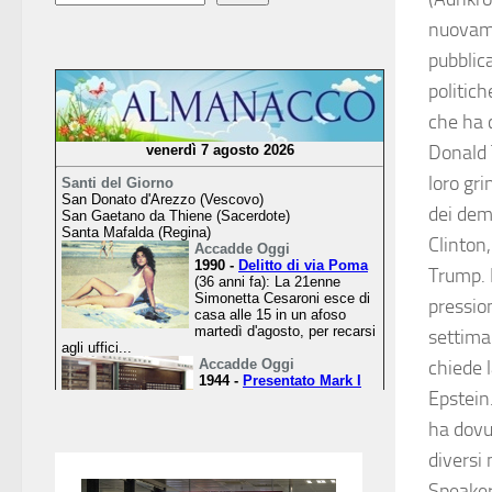
nuovame
pubblica
politich
che ha c
Donald 
loro gr
dei demo
Clinton
Trump. 
pressio
settima
chiede l
Epstein.
ha dovu
diversi 
Speaker