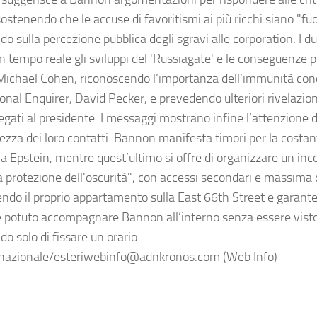
 sostenendo che le accuse di favoritismi ai più ricchi siano "fu
ndo sulla percezione pubblica degli sgravi alle corporation. 
in tempo reale gli sviluppi del 'Russiagate' e le conseguenze p
ichael Cohen, riconoscendo l’importanza dell’immunità conc
ional Enquirer, David Pecker, e prevedendo ulteriori rivelazio
egati al presidente. I messaggi mostrano infine l’attenzione d
tezza dei loro contatti. Bannon manifesta timori per la costa
 a Epstein, mentre quest’ultimo si offre di organizzare un in
la protezione dell'oscurità", con accessi secondari e massima 
ndo il proprio appartamento sulla East 66th Street e garan
 potuto accompagnare Bannon all’interno senza essere vist
o solo di fissare un orario.
nazionale/esteriwebinfo@adnkronos.com (Web Info)