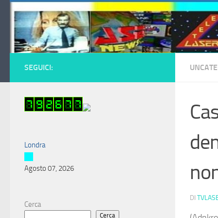
Salta al contenuto
SEGUICI:
UNCATE
Cas
dem
Londra
non
Agosto 07, 2026
DI
TVLAS
Cerca
Cerca
(Adnkro