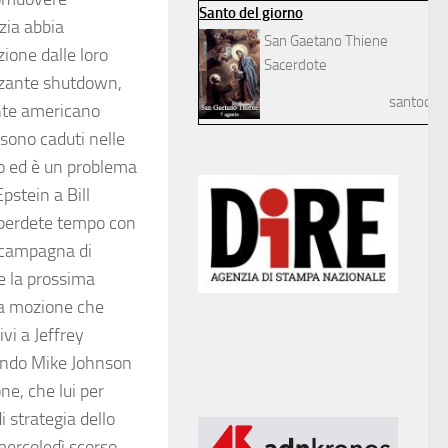
Santo del giorno
zia abbia
San Gaetano Thiene
zione dalle loro
Sacerdote
azzante shutdown,
santodelg
dente americano
 sono caduti nelle
co ed è un problema
pstein a Bill
n perdete tempo con
 campagna di
e la prossima
la mozione che
ivi a Jeffrey
quando Mike Johnson
ne, che lui per
i strategia dello
mercoledì scorso,