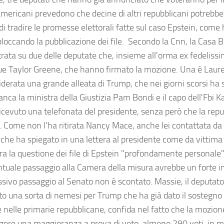
mericani prevedono che decine di altri repubblicani potrebbe
di tradire le promesse elettorali fatte sul caso Epstein, come 
loccando la pubblicazione dei file. Secondo la Cnn, la Casa B
rata su due delle deputate che, insieme all'orma ex fedeliss
ue Taylor Greene, che hanno firmato la mozione. Una è Laur
iderata una grande alleata di Trump, che nei giorni scorsi ha s
nca la ministra della Giustizia Pam Bondi e il capo dell'Fbi K
icevuto una telefonata del presidente, senza però che la repu
a. Come non l'ha ritirata Nancy Mace, anche lei contattata d
 che ha spiegato in una lettera al presidente come da vittima 
ra la questione dei file di Epstein "profondamente personale
tuale passaggio alla Camera della misura avrebbe un forte i
essivo passaggio al Senato non è scontato. Massie, il deputat
to una sorta di nemesi per Trump che ha già dato il sostegno
e nelle primarie repubblicane, confida nel fatto che la mozio
gere una maggioranza a prova di veto, almeno 290 voti, in 