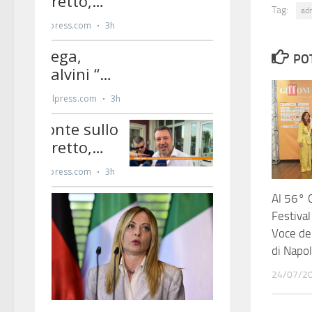
Tag:
ad
PO
Al 56° G
Festival
Voce dei
di Napol
24/07/2