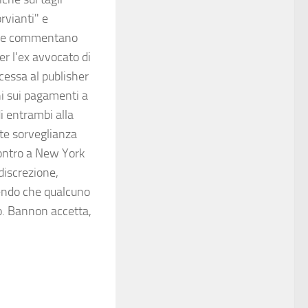
orvianti" e
I due commentano
er l'ex avvocato di
essa al publisher
ni sui pagamenti a
i entrambi alla
nte sorveglianza
contro a New York
discrezione,
tendo che qualcuno
o. Bannon accetta,