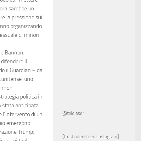
lora sarebbe un
re la pressione sui
tanno organizzando
sessuale di minori
eve Bannon,
difendere il
o il Guardian – da
atunitense: uno
Bannon
rategia politica in
a stata anticipata
@telelaser
 l'intervento di un
mbio emergono
trazione Trump:
[trustindex-feed-instagram]
che sui tagli