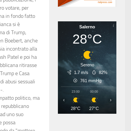
ro votare, per
ha in fondo fatto
ianca si è
Salerno
ima di Trump,
28°C
en Boebert, anche
ia incontrato alla
ash Patel e poi ha
bblicana ritirasse
Sereno
1.7 m/s
82%
a Trump e Casa
761
mmHg
di abusi sessuali
"-.
23:00
00:00
01:00
02
mpatto politico, ma
‹
›
o repubblicano
28°C
27°C
27°C
26
 ad uno suo
ne possa
modo da "mettere