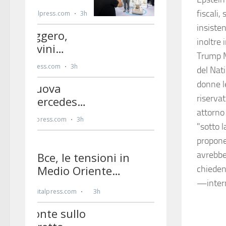
fiscali,
insiste
inoltre 
Trump M
del Nat
donne l
riserva
attorno
"sotto 
propone
avrebbe
chiedend
—inter