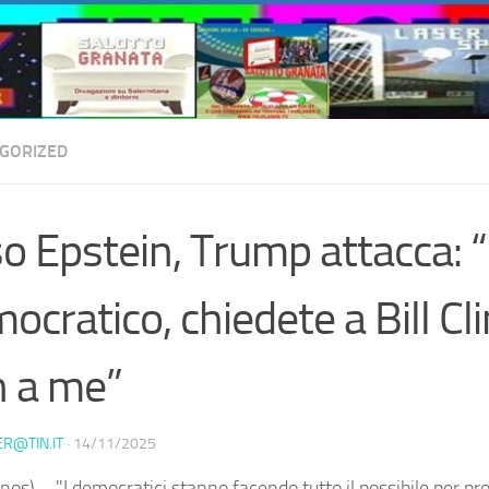
GORIZED
o Epstein, Trump attacca: 
ocratico, chiedete a Bill Cl
 a me”
ER@TIN.IT
·
14/11/2025
nos) – "I democratici stanno facendo tutto il possibile per 