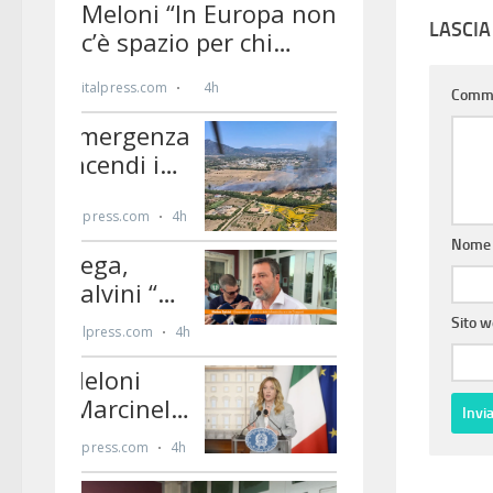
LASCI
Comm
Nom
Sito 