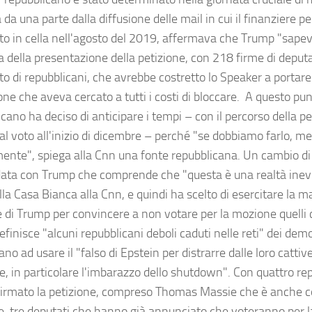
da una parte dalla diffusione delle mail in cui il finanziere p
to in cella nell'agosto del 2019, affermava che Trump "sapev
ra della presentazione della petizione, con 218 firme di deputat
o di repubblicani, che avrebbe costretto lo Speaker a portare 
ne che aveva cercato a tutti i costi di bloccare. A questo punt
cano ha deciso di anticipare i tempi – con il percorso della p
 al voto all'inizio di dicembre – perché "se dobbiamo farlo, me
ente", spiega alla Cnn una fonte repubblicana. Un cambio di
ata con Trump che comprende che "questa è una realtà inevi
lla Casa Bianca alla Cnn, e quindi ha scelto di esercitare la
e di Trump per convincere a non votare per la mozione quelli 
efinisce "alcuni repubblicani deboli caduti nelle reti" dei dem
no ad usare il "falso di Epstein per distrarre dalle loro cattive
te, in particolare l'imbarazzo dello shutdown". Con quattro re
irmato la petizione, compreso Thomas Massie che è anche co
, tre deputati che hanno già annunciato che voteranno per la