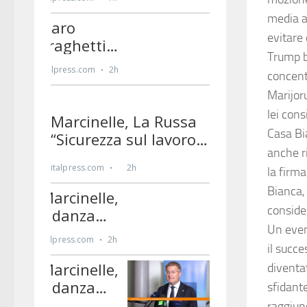
media a
evitare 
Trump b
concent
Marijor
lei cons
Casa Bia
anche r
la firm
Bianca,
conside
Un even
il succ
diventa
sfidant
raggiun