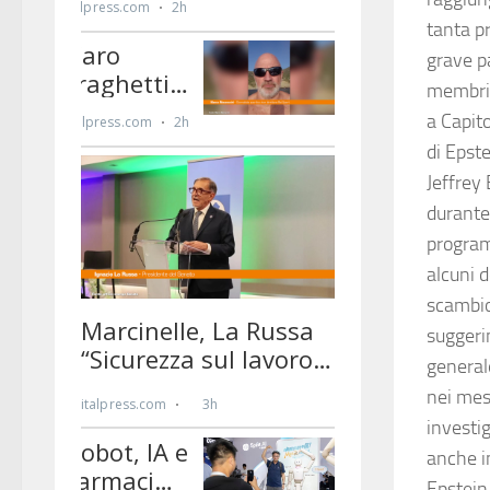
tanta p
grave p
membri 
a Capito
di Epst
Jeffrey 
durante
program
alcuni d
scambio 
suggerim
generale
nei mes
investi
anche i
Epstein