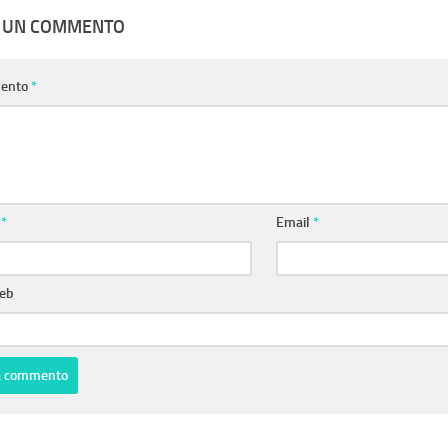
A UN COMMENTO
ento
*
e
*
Email
*
web