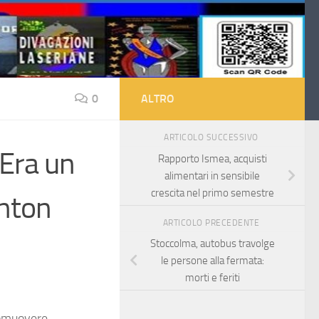
0
ALTRO
ARTICOLO SUCCESSIVO
“Era un
Rapporto Ismea, acquisti
alimentari in sensibile
crescita nel primo semestre
inton
ARTICOLO PRECEDENTE
Stoccolma, autobus travolge
le persone alla fermata:
morti e feriti
promuovere