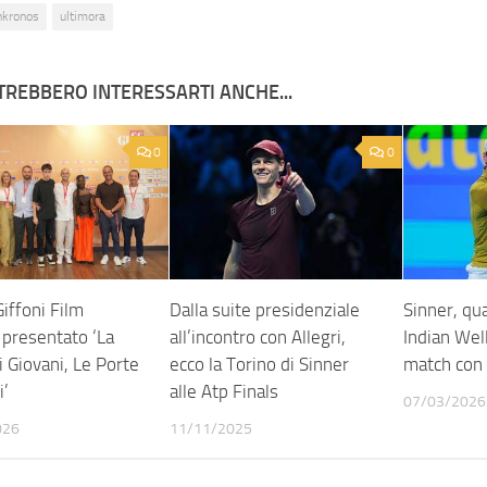
nkronos
ultimora
TREBBERO INTERESSARTI ANCHE...
0
0
iffoni Film
Dalla suite presidenziale
Sinner, qu
 presentato ‘La
all’incontro con Allegri,
Indian Wel
 Giovani, Le Porte
ecco la Torino di Sinner
match con
i’
alle Atp Finals
07/03/2026
026
11/11/2025