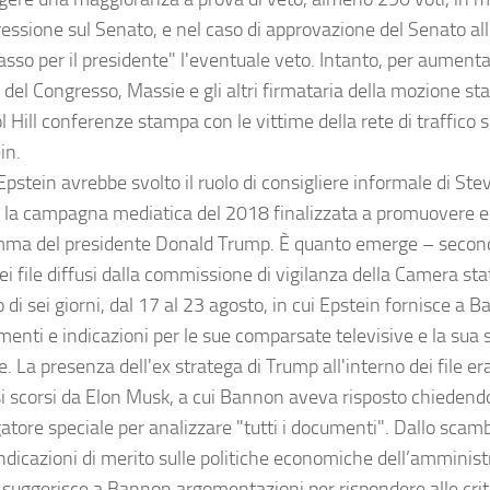
ressione sul Senato, e nel caso di approvazione del Senato al
asso per il presidente" l'eventuale veto. Intanto, per aumenta
del Congresso, Massie e gli altri firmataria della mozione s
l Hill conferenze stampa con le vittime della rete di traffico 
ein.
Epstein avrebbe svolto il ruolo di consigliere informale di St
 la campagna mediatica del 2018 finalizzata a promuovere e 
ma del presidente Donald Trump. È quanto emerge – second
ei file diffusi dalla commissione di vigilanza della Camera st
di sei giorni, dal 17 al 23 agosto, in cui Epstein fornisce a 
enti e indicazioni per le sue comparsate televisive e la sua st
. La presenza dell'ex stratega di Trump all'interno dei file er
i scorsi da Elon Musk, a cui Bannon aveva risposto chiedendo
gatore speciale per analizzare "tutti i documenti". Dallo sca
ndicazioni di merito sulle politiche economiche dell’amminis
 suggerisce a Bannon argomentazioni per rispondere alle criti