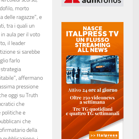
edofilo, morto
a delle ragazze", e
i, tra i quali un
in aula per il voto
o, il leader
etizione si sarebbe
glio farlo
 strategia
tabile", affermano
 massima pressione
che oggi su Truth
ocratici che
 politiche e
pubblicani che
firmatario della
 pubblicazione, i