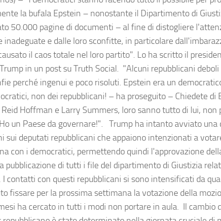
nte la bufala Epstein – nonostante il Dipartimento di Giusti
to 50.000 pagine di documenti – al fine di distogliere l'atten
e inadeguate e dalle loro sconfitte, in particolare dall'imbar
ausato il caos totale nel loro partito". Lo ha scritto il presi
Trump in un post su Truth Social. "Alcuni repubblicani deboli
infie perché ingenui e poco risoluti. Epstein era un democrati
cratici, non dei repubblicani! – ha proseguito – Chiedete di E
, Reid Hoffman e Larry Summers, loro sanno tutto di lui, no
Ho un Paese da governare!". Trump ha intanto avviato una
ni sui deputati repubblicani che appaiono intenzionati a votar
na con i democratici, permettendo quindi l'approvazione del
a pubblicazione di tutti i file del dipartimento di Giustizia relat
 I contatti con questi repubblicani si sono intensificati da 
to fissare per la prossima settimana la votazione della mozio
mesi ha cercato in tutti i modi non portare in aula. Il cambio d
 repubblicano è stato determinato nella giornata cruciale di 