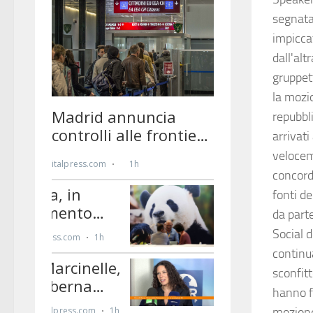
segnata 
impicca
dall'alt
gruppett
la mozio
repubbli
arrivati
velocem
concord
fonti de
da part
Social d
continua
sconfit
hanno f
mozione