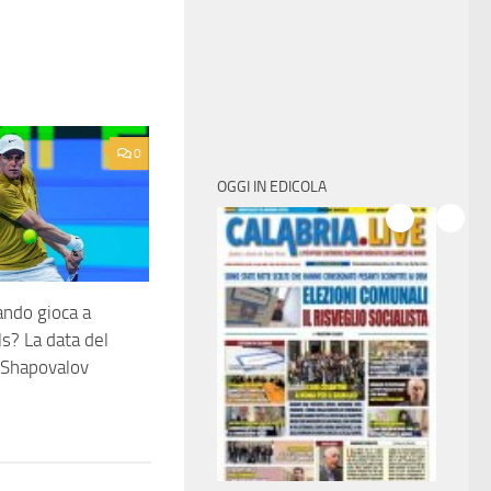
0
OGGI IN EDICOLA
ando gioca a
ls? La data del
 Shapovalov