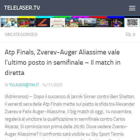
TELELASER.TV
Salta al contenuto
UNCATEGORIZED
0
Atp Finals, Zverev-Auger Aliassime vale
l’ultimo posto in semifinale – Il match in
diretta
DI
TVLASER@TIN.IT
·
14/11/2025
(Adnkronos) – Dopo il successo di Jannik Sinner contro Ben Shelton,
il venerdì sera delle Atp Finals mette sul piatto la sfida tra Alexander
Zverev e Felix Auger-Aliassime. Il big match di oggi, 14 novembre,
regalerà al vincitore la qualificazione in semifinale contro Carlos
Alcaraz. Si comincia non prima delle 20:30. Dove vedere Zverev-
Auger Aliassime? Il confronto sarà visibile su Sky Sport Tennis