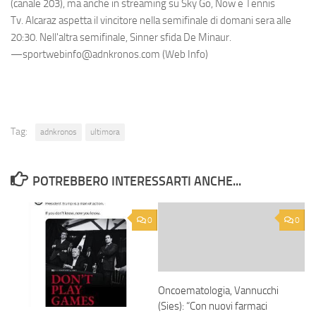
(canale 203), ma anche in streaming su Sky Go, Now e Tennis
Tv. Alcaraz aspetta il vincitore nella semifinale di domani sera alle
20:30. Nell'altra semifinale, Sinner sfida De Minaur.
—sportwebinfo@adnkronos.com (Web Info)
Tag:
adnkronos
ultimora
POTREBBERO INTERESSARTI ANCHE...
0
0
Oncoematologia, Vannucchi
(Sies): “Con nuovi farmaci