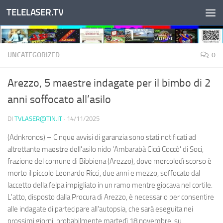
TELELASER.TV
Salta al contenuto
UNCATEGORIZED
0
Arezzo, 5 maestre indagate per il bimbo di 2
anni soffocato all’asilo
DI
TVLASER@TIN.IT
·
14/11/2025
(Adnkronos) – Cinque avvisi di garanzia sono stati notificati ad
altrettante maestre dell'asilo nido 'Ambarabà Ciccì Coccò' di Soci,
frazione del comune di Bibbiena (Arezzo), dove mercoledì scorso è
morto il piccolo Leonardo Ricci, due anni e mezzo, soffocato dal
laccetto della felpa impigliato in un ramo mentre giocava nel cortile.
L'atto, disposto dalla Procura di Arezzo, è necessario per consentire
alle indagate di partecipare all'autopsia, che sarà eseguita nei
prossimi giorni, probabilmente martedì 18 novembre, su