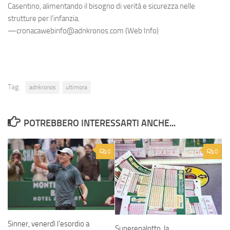
Casentino, alimentando il bisogno di verità e sicurezza nelle
strutture per l’infanzia.
—cronacawebinfo@adnkronos.com (Web Info)
Tag:
adnkronos
ultimora
POTREBBERO INTERESSARTI ANCHE...
0
0
Sinner, venerdì l’esordio a
Superenalotto, la