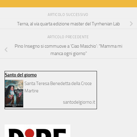
ARTICOLO SUCCESSIVO
Terna, al via quarta edizione master del Tyrrhenian Lab
ARTICOLO PRECEDENTE
Pino Insegno si commuove a ‘Ciao Maschio’: “Mamma mi
manca ogni giorno”
Santo del giorno
Santa Teresa Benedetta della Croce
Martire
santodelgiorno.it