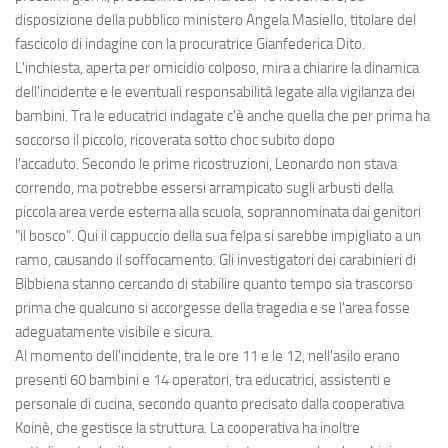
disposizione della pubblico ministero Angela Masiello, titolare del
fascicolo di indagine con la procuratrice Gianfederica Dito.
L'inchiesta, aperta per omicidio colposo, mira a chiarire la dinamica
dell'incidente e le eventuali responsabilità legate alla vigilanza dei
bambini. Tra le educatrici indagate c'è anche quella che per prima ha
soccorso il piccolo, ricoverata sotto choc subito dopo
l'accaduto. Secondo le prime ricostruzioni, Leonardo non stava
correndo, ma potrebbe essersi arrampicato sugli arbusti della
piccola area verde esterna alla scuola, soprannominata dai genitori
"il bosco". Qui il cappuccio della sua felpa si sarebbe impigliato a un
ramo, causando il soffocamento. Gli investigatori dei carabinieri di
Bibbiena stanno cercando di stabilire quanto tempo sia trascorso
prima che qualcuno si accorgesse della tragedia e se l'area fosse
adeguatamente visibile e sicura.
Al momento dell'incidente, tra le ore 11 e le 12, nell'asilo erano
presenti 60 bambini e 14 operatori, tra educatrici, assistenti e
personale di cucina, secondo quanto precisato dalla cooperativa
Koinè, che gestisce la struttura. La cooperativa ha inoltre