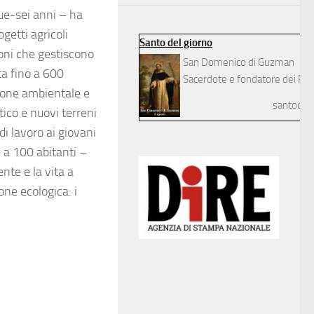
ue-sei anni – ha
getti agricoli
Santo del giorno
ioni che gestiscono
San Domenico di Guzman
a fino a 600
Sacerdote e fondatore dei Pre
zione ambientale e
santodelg
ttico e nuovi terreni
di lavoro ai giovani
 a 100 abitanti –
te e la vita a
one ecologica: i