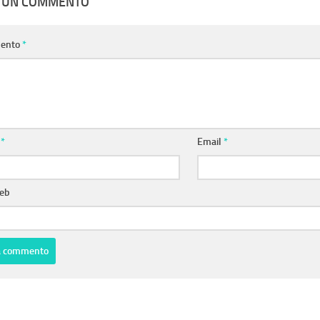
A UN COMMENTO
ento
*
e
*
Email
*
web