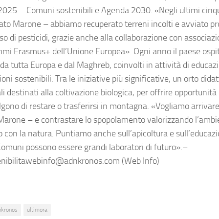
025 – Comuni sostenibili e Agenda 2030. «Negli ultimi cinq
ato Marone – abbiamo recuperato terreni incolti e avviato pro
so di pesticidi, grazie anche alla collaborazione con associaz
mi Erasmus+ dell’Unione Europea». Ogni anno il paese ospit
 da tutta Europa e dal Maghreb, coinvolti in attività di educa
ioni sostenibili. Tra le iniziative più significative, un orto dida
 destinati alla coltivazione biologica, per offrire opportunità 
lgono di restare o trasferirsi in montagna. «Vogliamo arrivare
Marone – e contrastare lo spopolamento valorizzando l’ambien
 con la natura. Puntiamo anche sull’apicoltura e sull’educazi
 Comuni possono essere grandi laboratori di futuro».–
nibilitawebinfo@adnkronos.com (Web Info)
nkronos
ultimora