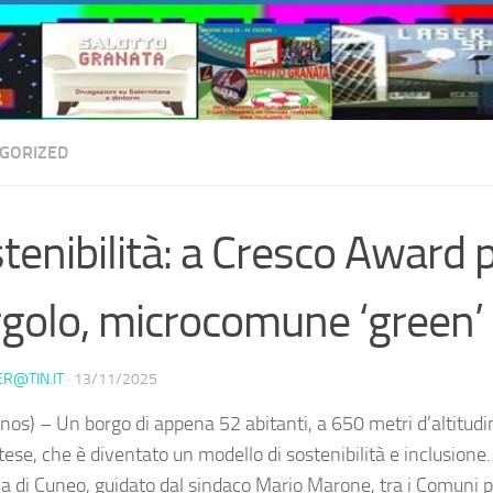
GORIZED
tenibilità: a Cresco Award
golo, microcomune ‘green’
ER@TIN.IT
·
13/11/2025
nos) – Un borgo di appena 52 abitanti, a 650 metri d’altitudi
se, che è diventato un modello di sostenibilità e inclusione.
ia di Cuneo, guidato dal sindaco Mario Marone, tra i Comuni p