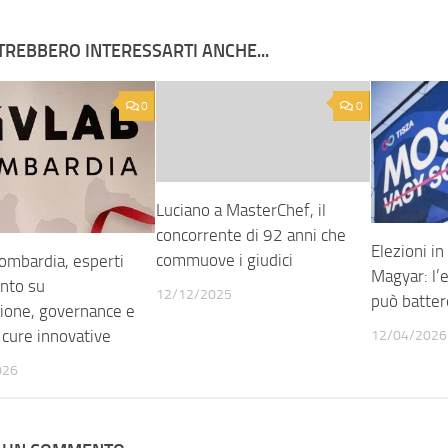
TREBBERO INTERESSARTI ANCHE...
0
0
Luciano a MasterChef, il
concorrente di 92 anni che
Elezioni in
commuove i giudici
Lombardia, esperti
Magyar: l’e
onto su
12/12/2025
può batter
ione, governance e
 cure innovative
12/04/2026
026