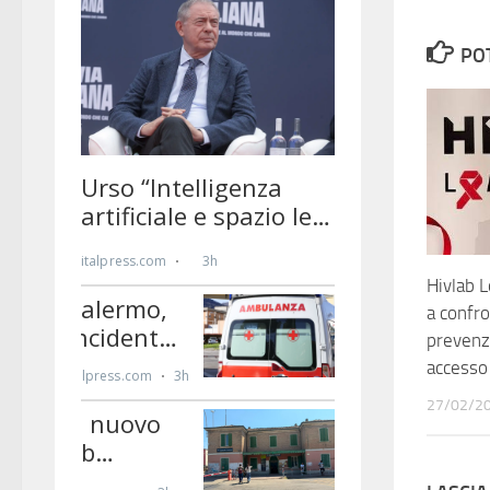
PO
Hivlab 
a confr
prevenz
accesso
27/02/2