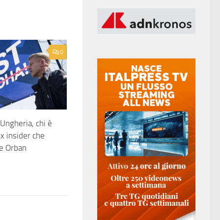
0
 Ungheria, chi è
x insider che
e Orban