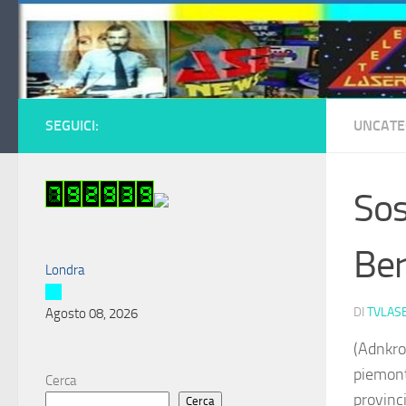
Salta al contenuto
SEGUICI:
UNCATE
Sos
Ber
Londra
DI
TVLAS
Agosto 08, 2026
(Adnkro
piemonte
Cerca
provinc
Cerca