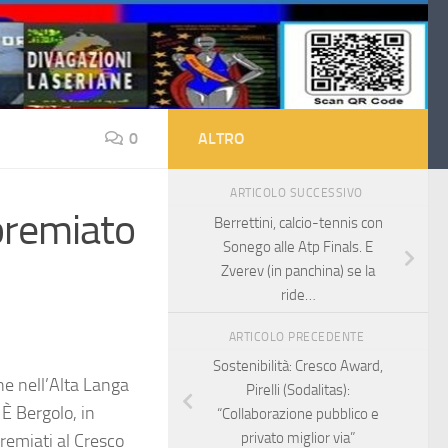
0
ALTRO
ARTICOLO SUCCESSIVO
 premiato
Berrettini, calcio-tennis con
Sonego alle Atp Finals. E
Zverev (in panchina) se la
ride…
ARTICOLO PRECEDENTE
Sostenibilità: Cresco Award,
ne nell’Alta Langa
Pirelli (Sodalitas):
 È Bergolo, in
“Collaborazione pubblico e
privato miglior via”
remiati al Cresco