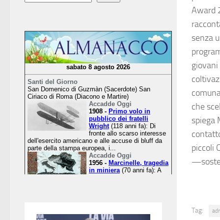
Award 2
raccont
senza u
program
giovani
coltivaz
comunali
che sce
spiega 
contatto
piccoli
—soste
Tag:
ad