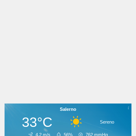
Salerno
33°C
Sereno
4.2 m/s
56%
762
mmHg