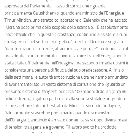
approvata dal Parlamento. Il caso di corruzione riguarda
principalmente Galushchenko, quando era ministro dell'Energia, e
Timur Mindich, uno stretto collaboratore di Zelensky che ha lasciato
l'Ucraina poco prima dello scoppio dello scandalo. "È assolutamente
inaccettabile che, in queste circostanze, continuino a esistere alcuni
stratagemmi nel settore energetico", mentre l'Ucraina è segnata
"da interruzioni di corrente, attacchi russi e perdite", ha denunciato il
presidente in un comunicato. Invece, la ministra dell'Energia non è
stata citata ufficialmente nell'indagine, ma secondo i media ucraini è
considerata una persona di fiducia del suo predecessore. All'inizio
della settimana, le autorità anticorruzione ucraine hanno annunciato
di aver smantellato un vasto sistema di corruzione che riguarda un
presunto sistema di tangenti per circa 100 milioni di dollari (circa 86
milioni di euro) legato in particolare alla società statale Energoatom
e che sarebbe stato orchestrato da Mindich. Secondo l'indagine,
Galushchenko vi avrebbe preso parte quando era ministro
dell'Energia. L'annuncio è arrivato domenica sera dopo diversi mesi
di tensioni tra agenzie e governo. "Il lavoro svolto ha prodotto