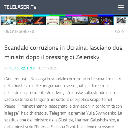
TELELASER.TV
Salta al contenuto
UNCATEGORIZED
0
Scandalo corruzione in Ucraina, lasciano due
ministri dopo il pressing di Zelensky
DI
TVLASER@TIN.IT
·
13/11/2025
(Adnkronos) – Si allarga lo scandalo corruzione in Ucraina. I ministri
della Giustizia e dell'Energia hanno rassegnato le dimissioni,
richieste dal presidente Volodymyr Zelensky sullo sfondo di un
vasto sistema di tangenti nel settore energetico scoperto nel
Paese. "I ministri hanno rassegnato le dimissioni in conformità con
la legge", ha dichiarato su Telegram la premier Yulia Svyrydenko. La
sostituzione del ministro della Giustizia, Herman Galushchenko, e
della ministra dell'Energia, Svitlana Gryntchuk, deve ora essere