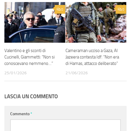
0
0
Valentino e gli sconti di
Cameraman ucciso a Gaza, Al
Cucinelli, Giammetti: “Non si
Jazeera contesta Idf: “Non era
conoscevano nemmeno…”
di Hamas, attacco deliberato”
25/01/2026
21/06/2026
LASCIA UN COMMENTO
Commento
*