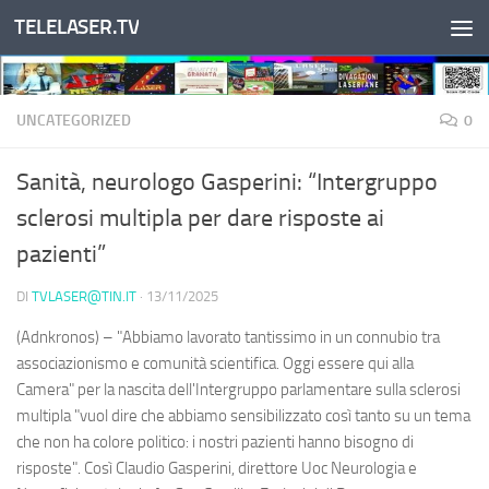
TELELASER.TV
Salta al contenuto
UNCATEGORIZED
0
Sanità, neurologo Gasperini: “Intergruppo
sclerosi multipla per dare risposte ai
pazienti”
DI
TVLASER@TIN.IT
·
13/11/2025
(Adnkronos) – "Abbiamo lavorato tantissimo in un connubio tra
associazionismo e comunità scientifica. Oggi essere qui alla
Camera" per la nascita dell'Intergruppo parlamentare sulla sclerosi
multipla "vuol dire che abbiamo sensibilizzato così tanto su un tema
che non ha colore politico: i nostri pazienti hanno bisogno di
risposte". Così Claudio Gasperini, direttore Uoc Neurologia e