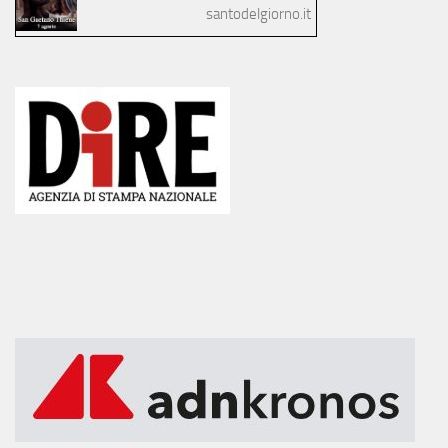
santodelgiorno.it