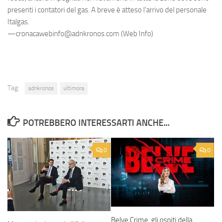
presenti i contatori del gas. A breve è atteso l'arrivo del personale
Italgas.
—cronacawebinfo@adnkronos.com (Web Info)
Tag:
adnkronos
ultimora
POTREBBERO INTERESSARTI ANCHE...
0
0
Belve Crime, gli ospiti della