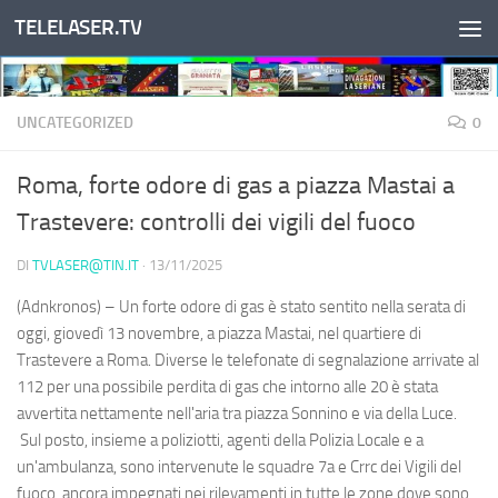
TELELASER.TV
Salta al contenuto
UNCATEGORIZED
0
Roma, forte odore di gas a piazza Mastai a
Trastevere: controlli dei vigili del fuoco
DI
TVLASER@TIN.IT
·
13/11/2025
(Adnkronos) – Un forte odore di gas è stato sentito nella serata di
oggi, giovedì 13 novembre, a piazza Mastai, nel quartiere di
Trastevere a Roma. Diverse le telefonate di segnalazione arrivate al
112 per una possibile perdita di gas che intorno alle 20 è stata
avvertita nettamente nell'aria tra piazza Sonnino e via della Luce.
Sul posto, insieme a poliziotti, agenti della Polizia Locale e a
un'ambulanza, sono intervenute le squadre 7a e Crrc dei Vigili del
fuoco, ancora impegnati nei rilevamenti in tutte le zone dove sono