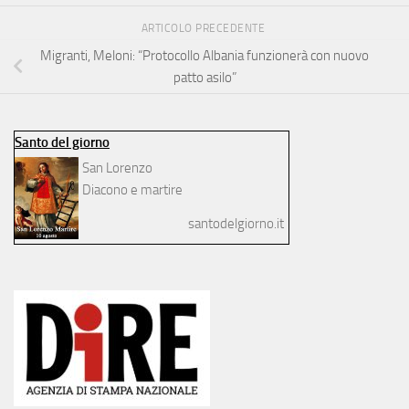
ARTICOLO PRECEDENTE
Migranti, Meloni: “Protocollo Albania funzionerà con nuovo
patto asilo”
Santo del giorno
San Lorenzo
Diacono e martire
santodelgiorno.it