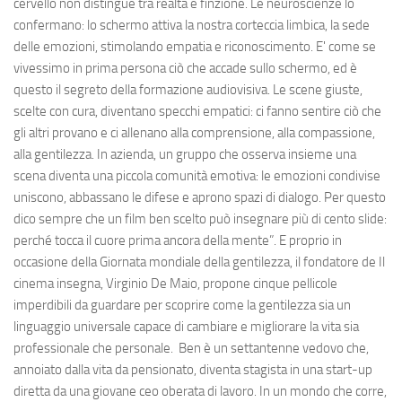
cervello non distingue tra realtà e finzione. Le neuroscienze lo
confermano: lo schermo attiva la nostra corteccia limbica, la sede
delle emozioni, stimolando empatia e riconoscimento. E' come se
vivessimo in prima persona ciò che accade sullo schermo, ed è
questo il segreto della formazione audiovisiva. Le scene giuste,
scelte con cura, diventano specchi empatici: ci fanno sentire ciò che
gli altri provano e ci allenano alla comprensione, alla compassione,
alla gentilezza. In azienda, un gruppo che osserva insieme una
scena diventa una piccola comunità emotiva: le emozioni condivise
uniscono, abbassano le difese e aprono spazi di dialogo. Per questo
dico sempre che un film ben scelto può insegnare più di cento slide:
perché tocca il cuore prima ancora della mente”. E proprio in
occasione della Giornata mondiale della gentilezza, il fondatore de Il
cinema insegna, Virginio De Maio, propone cinque pellicole
imperdibili da guardare per scoprire come la gentilezza sia un
linguaggio universale capace di cambiare e migliorare la vita sia
professionale che personale. Ben è un settantenne vedovo che,
annoiato dalla vita da pensionato, diventa stagista in una start-up
diretta da una giovane ceo oberata di lavoro. In un mondo che corre,