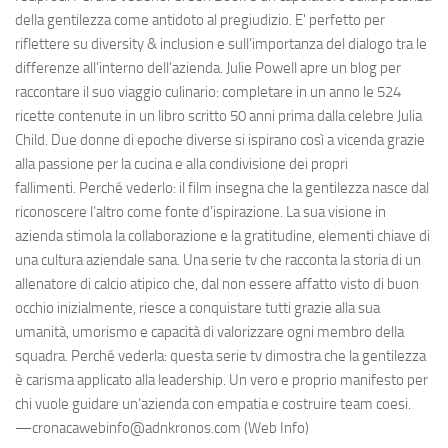
della gentilezza come antidoto al pregiudizio. E' perfetto per
riflettere su diversity & inclusion e sull’importanza del dialogo tra le
differenze all’interno dell’azienda. Julie Powell apre un blog per
raccontare il suo viaggio culinario: completare in un anno le 524
ricette contenute in un libro scritto 50 anni prima dalla celebre Julia
Child. Due donne di epoche diverse si ispirano così a vicenda grazie
alla passione per la cucina e alla condivisione dei propri
fallimenti. Perché vederlo: il film insegna che la gentilezza nasce dal
riconoscere l’altro come fonte d’ispirazione. La sua visione in
azienda stimola la collaborazione e la gratitudine, elementi chiave di
una cultura aziendale sana. Una serie tv che racconta la storia di un
allenatore di calcio atipico che, dal non essere affatto visto di buon
occhio inizialmente, riesce a conquistare tutti grazie alla sua
umanità, umorismo e capacità di valorizzare ogni membro della
squadra. Perché vederla: questa serie tv dimostra che la gentilezza
è carisma applicato alla leadership. Un vero e proprio manifesto per
chi vuole guidare un’azienda con empatia e costruire team coesi.
—cronacawebinfo@adnkronos.com (Web Info)