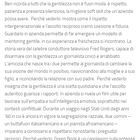
Ben ricorda a tutti che la gentilezza non è fuori moda: è rispetto,
pazienza e presenza silenziosa, la migliore soft skill che un’azienda
possa avere. Perché vederlo: mostra come il rispetto
intergenerazionale e l’ascolto reciproco creino coesione e fiducia.
Guardarlo in azienda permette di far emergere un modello di
mentoring gentile, in cui esperienza e freschezza si incontrano. La
storia vera del celebre conduttore televisivo Fred Rogers, capace di
disarmare con la gentilezza un giornalista cinico e arrabbiato.
L’amicizia che nasce tra i due permette al giornalista di cambiare la
sua visione del mondo in positivo, riavvicinandosi alla moglie e a suo
figlio, e riconciliando la relazione con suo padre. Perché vederlo:
insegna che la gentilezza è una scelta quotidiana e che l’ascolto
autentico guarisce i rapporti. In azienda si rivela un film utile per
lavorare sull’empatia e sull’intelligenza emotiva, soprattutto nei
contesti conflittuali. Durante un viaggio negli Stati Uniti degli anni
’60 in cui è ancora in vigore la segregazione razziale, due uomini –
un buttafuori italoamericano e un pianista afroamericano –
imparano a conoscersi e rispettarsi nonostante i pregiudizi
reciproci. Perché vederlo: Green Book è un capolavoro sulla potenza