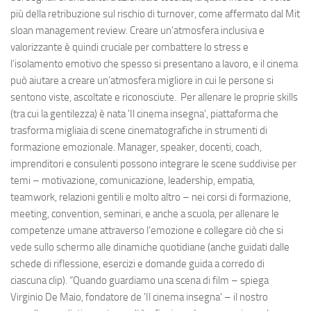
più della retribuzione sul rischio di turnover, come affermato dal Mit
sloan management review. Creare un’atmosfera inclusiva e
valorizzante è quindi cruciale per combattere lo stress e
l’isolamento emotivo che spesso si presentano a lavoro, e il cinema
può aiutare a creare un’atmosfera migliore in cui le persone si
sentono viste, ascoltate e riconosciute. Per allenare le proprie skills
(tra cui la gentilezza) è nata 'Il cinema insegna', piattaforma che
trasforma migliaia di scene cinematografiche in strumenti di
formazione emozionale. Manager, speaker, docenti, coach,
imprenditori e consulenti possono integrare le scene suddivise per
temi – motivazione, comunicazione, leadership, empatia,
teamwork, relazioni gentili e molto altro – nei corsi di formazione,
meeting, convention, seminari, e anche a scuola, per allenare le
competenze umane attraverso l’emozione e collegare ciò che si
vede sullo schermo alle dinamiche quotidiane (anche guidati dalle
schede di riflessione, esercizi e domande guida a corredo di
ciascuna clip). “Quando guardiamo una scena di film – spiega
Virginio De Maio, fondatore de 'Il cinema insegna' – il nostro