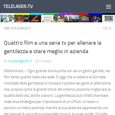
TELELASER.TV
Salta al contenuto
UNCATEGORIZED
0
Quattro film e una serie tv per allenare la
gentilezza e stare meglio in azienda
DI
TVLASER@TIN.IT
·
13/11/2025
(Adnkronos) – Ogni grande storia porta con sé un gesto gentile, nei
film tanto quanto nella vita reale. E oggi che si celebra la Giornata
mondiale della gentilezza si riscopre il potere dei gesti di attenzione
che, proprio come le grandi storie del cinema, possono migliorare la
qualità della vita, anche a lavoro. La gentilezza può infatti diventare
reale leva strategica per il benessere di un ufficio, un team o
persino un’intera azienda, mentre la sua assenza rappresenta uno
dei segnali di una cultura aziendale tossica, la quale incide 10 volte