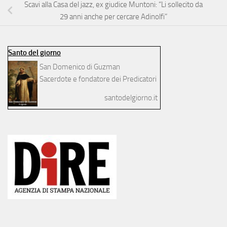
Scavi alla Casa del jazz, ex giudice Muntoni: “Li sollecito da
29 anni anche per cercare Adinolfi”
Santo del giorno
San Domenico di Guzman
Sacerdote e fondatore dei Predicatori
santodelgiorno.it