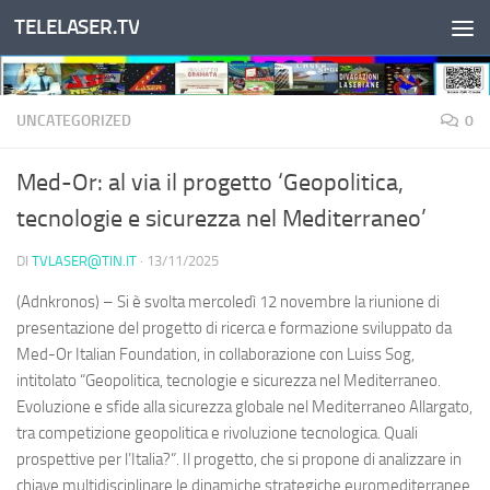
TELELASER.TV
Salta al contenuto
UNCATEGORIZED
0
Med-Or: al via il progetto ‘Geopolitica,
tecnologie e sicurezza nel Mediterraneo’
DI
TVLASER@TIN.IT
·
13/11/2025
(Adnkronos) – Si è svolta mercoledì 12 novembre la riunione di
presentazione del progetto di ricerca e formazione sviluppato da
Med-Or Italian Foundation, in collaborazione con Luiss Sog,
intitolato “Geopolitica, tecnologie e sicurezza nel Mediterraneo.
Evoluzione e sfide alla sicurezza globale nel Mediterraneo Allargato,
tra competizione geopolitica e rivoluzione tecnologica. Quali
prospettive per l’Italia?”. Il progetto, che si propone di analizzare in
chiave multidisciplinare le dinamiche strategiche euromediterranee,