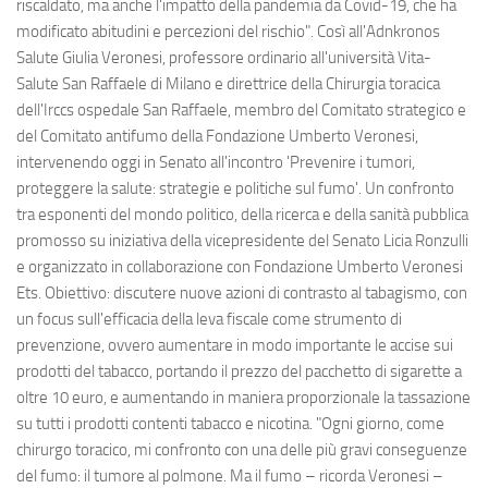
riscaldato, ma anche l'impatto della pandemia da Covid-19, che ha
modificato abitudini e percezioni del rischio". Così all'Adnkronos
Salute Giulia Veronesi, professore ordinario all'università Vita-
Salute San Raffaele di Milano e direttrice della Chirurgia toracica
dell'Irccs ospedale San Raffaele, membro del Comitato strategico e
del Comitato antifumo della Fondazione Umberto Veronesi,
intervenendo oggi in Senato all'incontro 'Prevenire i tumori,
proteggere la salute: strategie e politiche sul fumo'. Un confronto
tra esponenti del mondo politico, della ricerca e della sanità pubblica
promosso su iniziativa della vicepresidente del Senato Licia Ronzulli
e organizzato in collaborazione con Fondazione Umberto Veronesi
Ets. Obiettivo: discutere nuove azioni di contrasto al tabagismo, con
un focus sull'efficacia della leva fiscale come strumento di
prevenzione, ovvero aumentare in modo importante le accise sui
prodotti del tabacco, portando il prezzo del pacchetto di sigarette a
oltre 10 euro, e aumentando in maniera proporzionale la tassazione
su tutti i prodotti contenti tabacco e nicotina. "Ogni giorno, come
chirurgo toracico, mi confronto con una delle più gravi conseguenze
del fumo: il tumore al polmone. Ma il fumo – ricorda Veronesi –