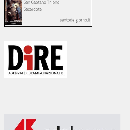
San Gaetano Thiene
Sacerdote
santodelgiorno.it