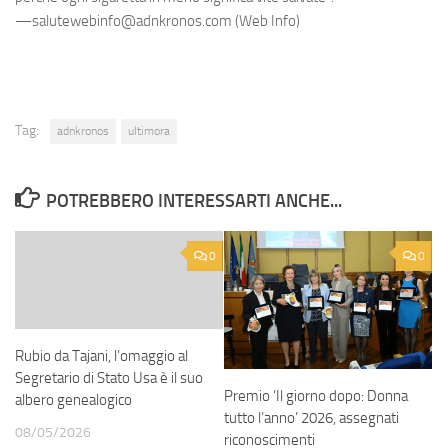
—salutewebinfo@adnkronos.com (Web Info)
Tag:
adnkronos
ultimora
POTREBBERO INTERESSARTI ANCHE...
0
0
Rubio da Tajani, l’omaggio al
Segretario di Stato Usa è il suo
Premio ‘Il giorno dopo: Donna
albero genealogico
tutto l’anno’ 2026, assegnati
08/05/2026
riconoscimenti