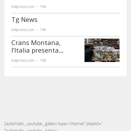
[automatic_youtube_gallery type="channel" playlist="
[automatic_youtube_gallery 