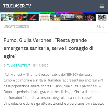
TELELASER.TV
Salta al contenuto
UNCATEGORIZED
0
Fumo, Giulia Veronesi: “Resta grande
emergenza sanitaria, serve il coraggio di
agire”
DI
TVLASER@TIN.IT
·
13/11/2025
(Adnkronos) – "Il fumo è responsabile dell'85-90% dei casi di
tumore polmonare e in Italia i fumatori rappresentano ancora il 24%
della popolazione adulta, sopra i 15 anni, cioè quasi 1 persona su 4.
Dopo un periodo di calo, grazie anche alla legge Sirchia, il numero
dei fumatori è tornato a crescere negli ultimi anni. Le cause?
L'introduzione delle sigarette elettroniche e dei dispositivi a tabacco