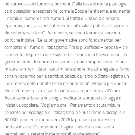
non provoca solo tumori ai polmoni. E' alla base di molte patologie
cardiovascolari e respiratorie, come la Bpco e l'enfisema, e aumenta
il rischio di numerosi altri tumori. Si tratta di una vera e propria
epidemia, che grava pesantemente sulla salute pubblica e sui costi
del sistema sanitario". Per questo, secondo Veronesi, servono
politiche incisive: "Le azioni governative sono fondamentali per
combattere il fumo e il tabagismo. Tra le più efficaci – precisa – c'è
l'aumento del prezzo delle sigarette, che in molti Paesi europei ha
già dimostrato di ridurre il consumo in modo proporzionale. E' una
misura 'win-win': da un lato diminuiscono le malattie legate al fumo,
con un risparmio per la sanità pubblica; dall'altro lo Stato registra un
incremento delle entrate fiscali nei primi anni". Proprio per questo
Giulia Veronesi e altri esperti hanno avviato, insieme a all'Aiom –
Associazione italiana oncologia medica, una proposta di legge di
iniziativa popolare: "Vogliamo che il Parlamento discuta misure
concrete per scoraggiare il tabagismo. Se riusciremo a raccogliere
50.000 firme entro primavera 2026 la proposta potrà essere
portata in aula. E' il momento di agire – esorta la specialista –
perché ogni sigaretta in meno significa vite salvate".