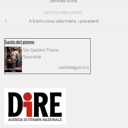
cambiato la vita”
ARTICOLO PRECEDENTE
A 9 anni ucciso dalla madre, i precedenti
Santo del giorno
San Gaetano Thiene
Sacerdote
santodelgiorno.it