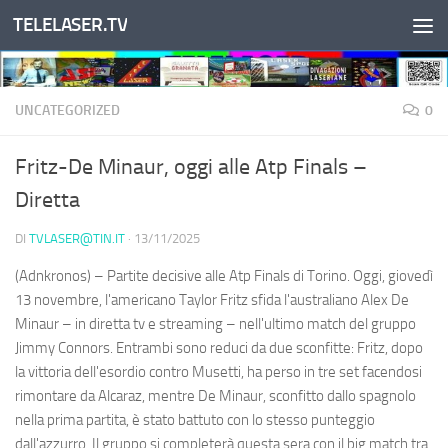
TELELASER.TV
Salta al contenuto
UNCATEGORIZED
0
Fritz-De Minaur, oggi alle Atp Finals –
Diretta
DI
TVLASER@TIN.IT
·
13/11/2025
(Adnkronos) – Partite decisive alle Atp Finals di Torino. Oggi, giovedì
13 novembre, l'americano Taylor Fritz sfida l'australiano Alex De
Minaur – in diretta tv e streaming – nell'ultimo match del gruppo
Jimmy Connors. Entrambi sono reduci da due sconfitte: Fritz, dopo
la vittoria dell'esordio contro Musetti, ha perso in tre set facendosi
rimontare da Alcaraz, mentre De Minaur, sconfitto dallo spagnolo
nella prima partita, è stato battuto con lo stesso punteggio
dall'azzurro. Il gruppo si completerà questa sera con il big match tra